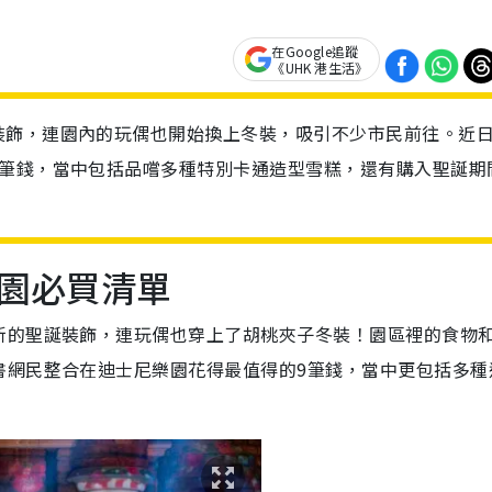
在Google追蹤
《UHK 港生活》
裝飾，連園內的玩偶也開始換上冬裝，吸引不少市民前往。近
9筆錢，當中包括品嚐多種特別卡通造型雪糕，還有購入聖誕期
園必買清單
新的聖誕裝飾，連玩偶也穿上了胡桃夾子冬裝！園區裡的食物
書網民整合在迪士尼樂園花得最值得的9筆錢，當中更包括多種