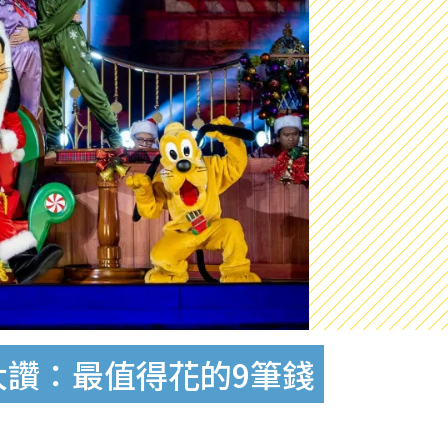
大讚：最值得花的9筆錢