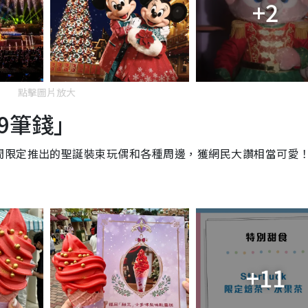
+2
點擊圖片放大
9筆錢」
間限定推出的聖誕裝束玩偶和各種周邊，獲網民大讚相當可愛
+11