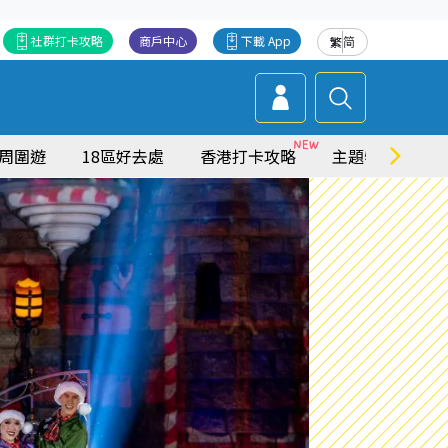
社群打卡攻略
商戶中心
下載 App
繁
简
周圍遊
18區好去處
香港打卡攻略
主題特集