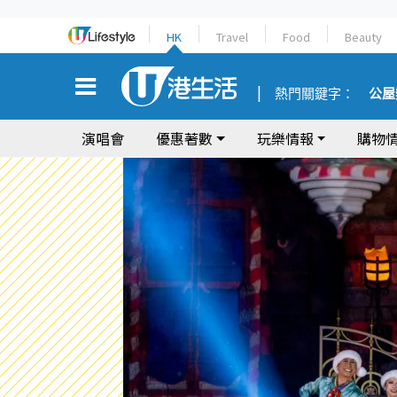
HK
Travel
Food
Beauty
熱門關鍵字：
公屋
演唱會
優惠著數
玩樂情報
購物