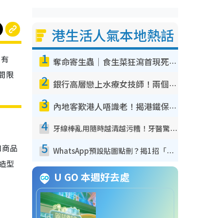
港生活人氣本地熱話
1
日有
奪命寄生蟲｜食生菜狂瀉首現死者！疫潮惡化錄1.8萬宗病例 揭洗菜3大謬誤
間限
2
銀行高層戀上水療女技師！兩個月借128萬驚覺「沉船」沉落火海 揭背後疑似邪教操控賣淫
3
內地客歎港人唔識老！揭港鐵保鮮級冷氣 港人求放過：咪投訴
4
牙線棒亂用隨時越清越污糟！牙醫驚揭盲目過戶細菌恐致蛀牙：呢種先係日常真保養
5
和商品
WhatsApp預設貼圖點刪？揭1招「反向操作」還原簡潔介面 附3步實測教學
造型
U GO 本週好去處