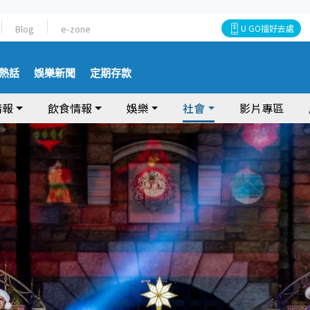
Blog
e-zone
U GO搵好去處
熱話
娛樂新聞
定期存款
情報
飲食情報
娛樂
社會
影片專區