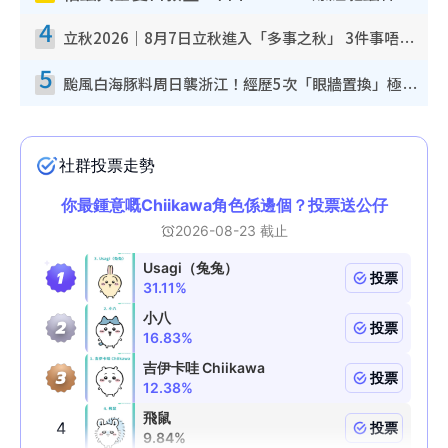
4
立秋2026｜8月7日立秋進入「多事之秋」 3件事唔做得！專家教6招開運 清枱頭／銀包納氣接好運
5
颱風白海豚料周日襲浙江！經歷5次「眼牆置換」極罕見 成登陸內地最長途颱風