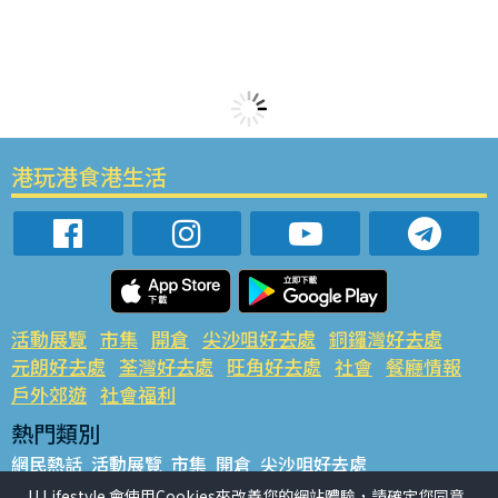
港玩港食港生活
活動展覽
市集
開倉
尖沙咀好去處
銅鑼灣好去處
元朗好去處
荃灣好去處
旺角好去處
社會
餐廳情報
戶外郊遊
社會福利
熱門類別
網民熱話
活動展覽
市集
開倉
尖沙咀好去處
銅鑼灣好去處
元朗好去處
荃灣好去處
旺角好去處
社會
U Lifestyle 會使用Cookies來改善您的網站體驗，請確定您同意