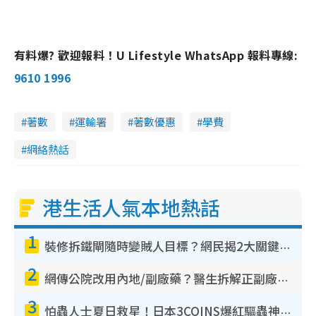
有料爆? 歡迎報料！U Lifestyle WhatsApp 報料專線:
9610 1996
著數
運輸署
著數優惠
學費
網絡熱話
港生活人氣本地熱話
1
裝修拆鐵閘隨時變賊人目標？網民揭2大關鍵用途：裝新式等於白裝？附新舊鐵閘分別
2
網傳公院改用內地/副廠藥？醫生拆解正副廠分別 揭4類人換藥隨時出事
3
怕蟲人士夏日救星！日本3COINS爆紅驅蟲神器$45起 1招「全程免觸碰」輕鬆搞定小強