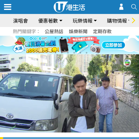
演唱會
優惠著數
玩樂情報
購物情報
熱門關鍵字：
公屋熱話
娛樂新聞
定期存款