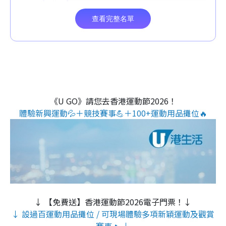
《U GO》請您去香港運動節2026！
體驗新興運動💦＋競技賽事💪＋100+運動用品攤位🔥
↓ 【免費送】香港運動節2026電子門票！↓
↓ 設過百運動用品攤位 / 可現場體驗多項新穎運動及觀賞
賽事🔥 ↓