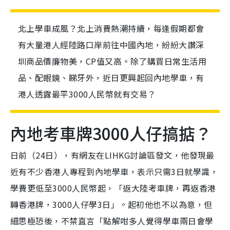
北上學車成風？北上消費熱潮持續，每逢假期都會
有大量港人經陸路口岸前往中國內地，紛紛大讚深
圳商品價廉物美，CP值又高。除了購買日常生活用
品、配眼鏡、睇牙外，近日更興起回內地學車，有
港人透露最平3000人民幣就有交易？
內地考車牌3000人仔搞掂？
日前（24日），有網友在LIHKG討論區發文，他發現最
近有不少香港人專程到內地學車，表示只需3日就學識，
學費更低至3000人民幣起，「返大陸考車牌，再返香港
轉香港牌，3000人仔學3日」。起初他也不以為意，但
細思極恐後，不禁直言「點解咁多人覺得學車兩日會學