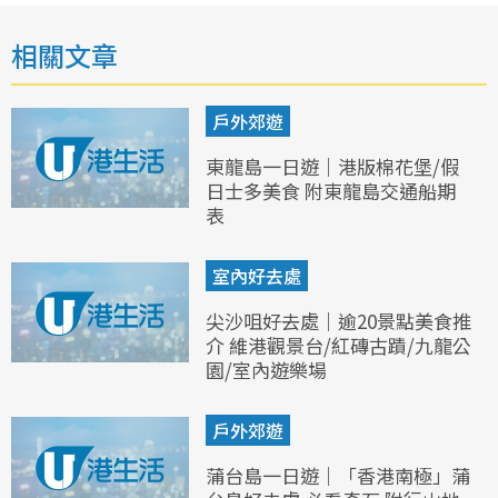
相關文章
戶外郊遊
東龍島一日遊｜港版棉花堡/假
日士多美食 附東龍島交通船期
表
室內好去處
尖沙咀好去處｜逾20景點美食推
介 維港觀景台/紅磚古蹟/九龍公
園/室內遊樂場
戶外郊遊
蒲台島一日遊｜「香港南極」蒲