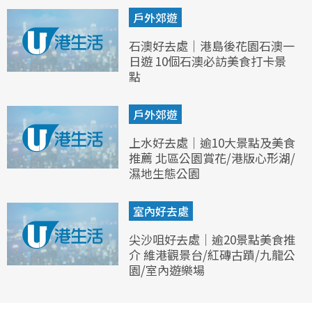
戶外郊遊
石澳好去處｜港島後花園石澳一
日遊 10個石澳必訪美食打卡景
點
戶外郊遊
上水好去處｜逾10大景點及美食
推薦 北區公園賞花/港版心形湖/
濕地生態公園
室內好去處
尖沙咀好去處｜逾20景點美食推
介 維港觀景台/紅磚古蹟/九龍公
園/室內遊樂場