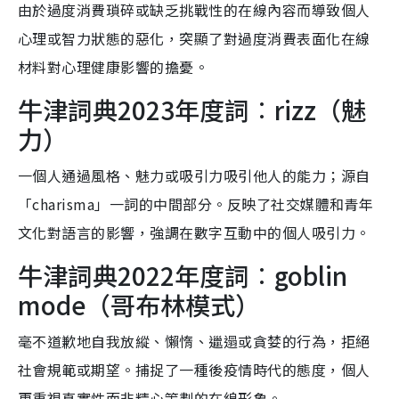
由於過度消費瑣碎或缺乏挑戰性的在線內容而導致個人
心理或智力狀態的惡化，突顯了對過度消費表面化在線
材料對心理健康影響的擔憂。
牛津詞典2023年度詞︰rizz（魅
力）
一個人通過風格、魅力或吸引力吸引他人的能力；源自
「charisma」一詞的中間部分。反映了社交媒體和青年
文化對語言的影響，強調在數字互動中的個人吸引力。
牛津詞典2022年度詞︰goblin
mode（哥布林模式）
毫不道歉地自我放縱、懶惰、邋遢或貪婪的行為，拒絕
社會規範或期望。捕捉了一種後疫情時代的態度，個人
更重視真實性而非精心策劃的在線形象。