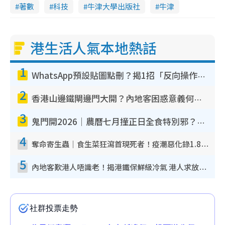
著數
科技
牛津大學出版社
牛津
港生活人氣本地熱話
1
WhatsApp預設貼圖點刪？揭1招「反向操作」還原簡潔介面 附3步實測教學
2
香港山邊鐵閘邊門大開？內地客困惑意義何在！網民神回覆：呢種叫法理性防禦
3
鬼門開2026｜農曆七月撞正日全食特別邪？專家警告切忌做一事！揭4大禁忌+2招保平安
4
奪命寄生蟲｜食生菜狂瀉首現死者！疫潮惡化錄1.8萬宗病例 揭洗菜3大謬誤
5
內地客歎港人唔識老！揭港鐵保鮮級冷氣 港人求放過：咪投訴