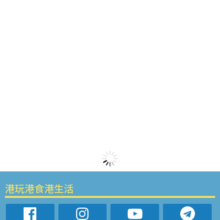
港玩港食港生活