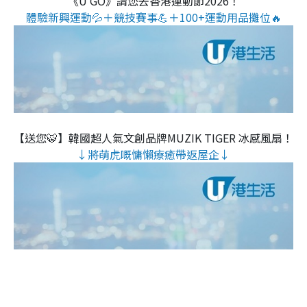
《U GO》請您去香港運動節2026！
體驗新興運動💦＋競技賽事💪＋100+運動用品攤位🔥
【送您🐯】韓國超人氣文創品牌MUZIK TIGER 冰感風扇！
↓將萌虎嘅慵懶療癒帶返屋企↓