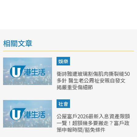
相關文章
娛樂
衛詩雅遭玻璃割傷肌肉撕裂縫50
多針 醫生老公周祉安親自發文
揭嚴重受傷細節
社會
公屋富戶2026最新入息資產限額
一覽！超額幾多要搬走？富戶政
策申報時間/豁免條件