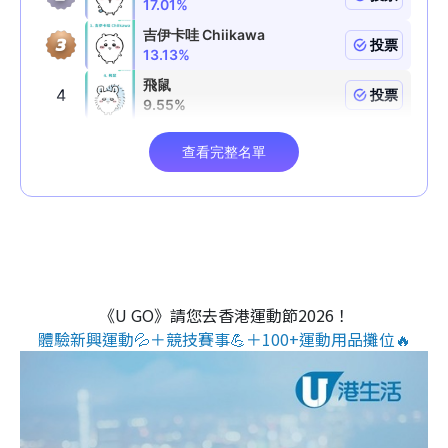
《U GO》請您去香港運動節2026！
體驗新興運動💦＋競技賽事💪＋100+運動用品攤位🔥