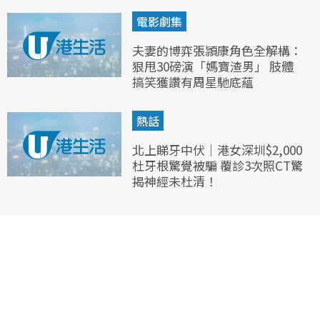
電影劇集
夫妻的博弈張頴康角色全解構：
狠甩30磅演「媽寶渣男」 肢體
搞笑獲讚有周星馳底蘊
熱話
北上睇牙中伏｜港女深圳$2,000
杜牙根驚覺被騙 覆診3次照CT驚
揭神經未杜清！