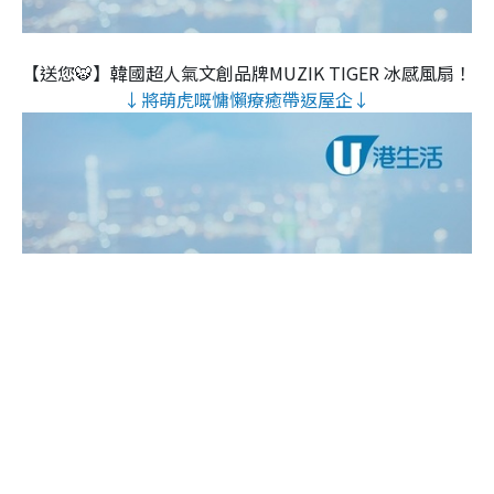
【送您🐯】韓國超人氣文創品牌MUZIK TIGER 冰感風扇！
↓將萌虎嘅慵懶療癒帶返屋企↓