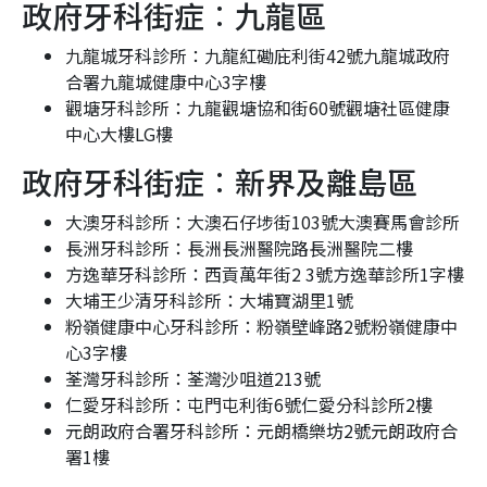
政府牙科街症︰九龍區
九龍城牙科診所：九龍紅磡庇利街
4
2號九龍城政府
合署九龍城健康中心3字樓
觀塘牙科診所：九龍觀塘協和街
6
0號觀塘社區健康
中心大樓
L
G樓
政府牙科街症︰新界及離島區
大澳牙科診所：大澳石仔埗街103號大澳賽馬會診所
長洲牙科診所：長洲長洲醫院路長洲醫院二樓
方逸華牙科診所：西貢萬年街2 3號方逸華診所1字樓
大埔王少清牙科診所：大埔寶湖里1號
粉嶺健康中心牙科診所：粉嶺壁峰路2號粉嶺健康中
心3字樓
荃灣牙科診所：荃灣沙咀道213號
仁愛牙科診所：屯門屯利街6號仁愛分科診所2樓
元朗政府合署牙科診所：元朗橋樂坊2號元朗政府合
署1樓