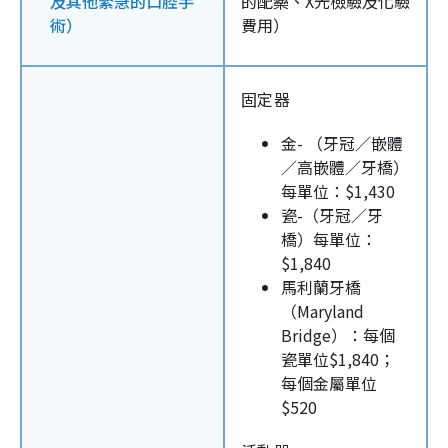
及其他緊急的口腔手
的配藥、X光檢驗及化驗
術）
費用）
固定器
金- （牙冠／嵌體
／高嵌體／牙橋）
每單位：$1,430
瓷-（牙冠／牙
橋）每單位：
$1,840
馬利蘭牙橋
（Maryland
Bridge）：每個
瓷單位$1,840；
每個金屬單位
$520