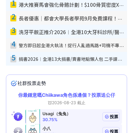
1
港大推賽馬會強化骨骼計劃！$100骨質密度X光檢查 完成免費運動訓練送超市禮券！附參加資格
2
長者優惠｜都會大學長者學苑9月免費課程！多媒體/微電影創作/網絡安全 附報名方法教學
3
洗牙平靚正推介2026︱全港10大牙科診所/醫院懶人包 夜診至8點/鎮靜潔牙/醫療券適用
4
警方即日起全港大執法！捉行人亂過馬路+司機不專注駕駛！亂過馬路罰$2000
5
捐書2026︱全港13大捐書/賣書地點懶人包 二手課本最高$150＋舊書換免費咖啡/戲票