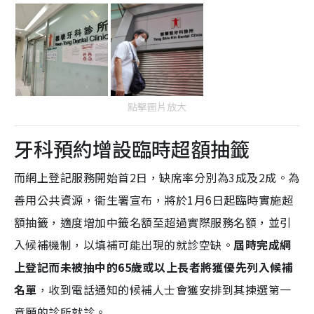
點擊圖片放大
牙科預約增設臨時超額抽籤
而網上登記服務開始首2日，缺席率分別為3成及2成。為
善用公共資源，衞生署宣布，將於1月6日起臨時實施超
額抽籤，適度增加中籤名額至超過實際服務名額，並引
入候補機制，以填補可能出現的就診空缺。
屆時完成網
上登記而未被抽中的65歲或以上長者將獲優先列入候補
名單
，收到電話通知的候補人士會獲安排到其揀選第一
意願的診所就診。