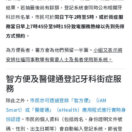
結果。若抽籤後尚有餘額，登記系統會同時公布相關牙
科診所名單，市民可於
同日下午2時至5時，或於街症服
務當日早上7時45分至9時15分致電服務熱線以先到先得
方式預約
。
為方便長者，署方會為他們預留一半籌。
小組又表示將
安排社福同事教導有需要人士及長者使用新系統。
智方便及醫健通登記牙科街症服
務
除此之外，
市民亦可透過登錄「智方便」（iAM
Smart）或「醫健通」（eHealth）應用程式進行實時身
份認證
。市民的個人資料（包括姓名、身份證明文件號
碼、性別、出生日期等）會自動輸入登記系統，節省登