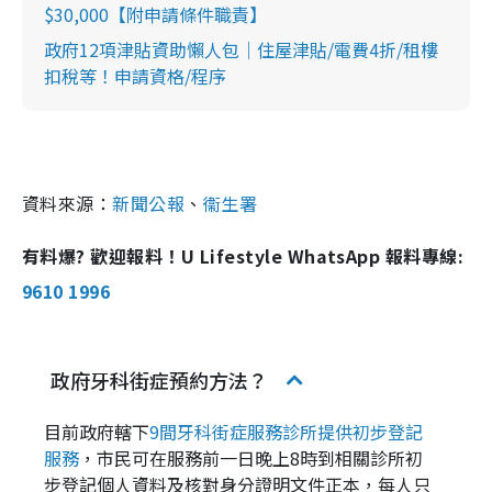
$30,000【附申請條件職責】
政府12項津貼資助懶人包｜住屋津貼/電費4折/租樓
扣稅等！申請資格/程序
資料來源：
新聞公報
、
衞生署
有料爆? 歡迎報料！U Lifestyle WhatsApp 報料專線:
9610 1996
政府牙科街症預約方法？
目前政府轄下
9間牙科街症服務診所提供初步登記
服務
，市民可在服務前一日晚上8時到相關診所初
步登記個人資料及核對身分證明文件正本，每人只