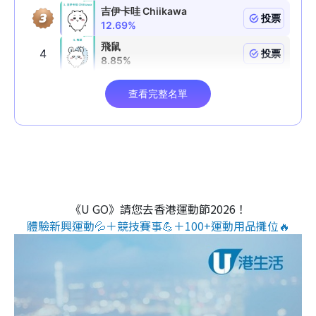
《U GO》請您去香港運動節2026！
體驗新興運動💦＋競技賽事💪＋100+運動用品攤位🔥