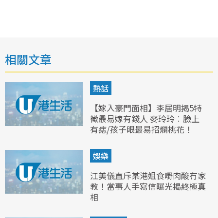
相關文章
熱話
【嫁入豪門面相】李居明揭5特
徵最易嫁有錢人 麥玲玲︰臉上
有痣/孩子眼最易招爛桃花！
娛樂
江美儀直斥某港姐食嘢肉酸冇家
教！當事人手寫信曝光揭終極真
相