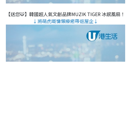
【送您🐯】韓國超人氣文創品牌MUZIK TIGER 冰感風扇！
↓將萌虎嘅慵懶療癒帶返屋企↓