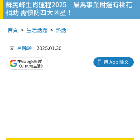
蘇民峰生肖運程2025｜屬馬事業財運有桃花
相助 需慎防四大凶星！
首頁
生活話題
熱話
文:
呂晞頌
2025.01.30
在Google追蹤
用 App 睇文
《UHK 港生活》