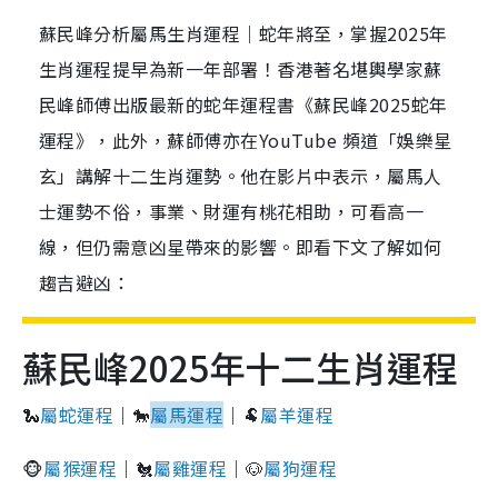
蘇民峰分析屬馬生肖運程｜蛇年將至，掌握2025年
生肖運程提早為新一年部署！香港著名堪輿學家蘇
民峰師傅出版最新的蛇年運程書《蘇民峰2025蛇年
運程》，此外，蘇師傅亦在YouTube 頻道「娛樂星
玄」講解十二生肖運勢。他在影片中表示，屬馬人
士運勢不俗，事業、財運有桃花相助，可看高一
線，但仍需意凶星帶來的影響。即看下文了解如何
趨吉避凶：
蘇民峰2025年十二生肖運程
🐍
屬蛇運程
｜🐎
屬馬運程
｜🐏
屬羊運程
🐵
屬猴運程
｜🐔
屬雞運程
｜🐶
屬狗運程