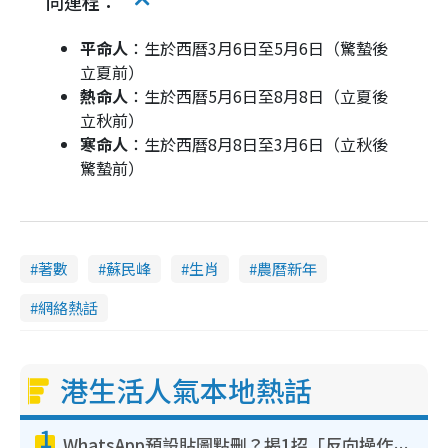
同運程：
平命人
：生於西曆3月6日至5月6日（驚蟄後
立夏前）
熱命人
：生於西曆5月6日至8月8日（立夏後
立秋前）
寒命人
：生於西曆8月8日至3月6日（立秋後
驚蟄前）
著數
蘇民峰
生肖
農曆新年
網絡熱話
港生活人氣本地熱話
1
WhatsApp預設貼圖點刪？揭1招「反向操作」還原簡潔介面 附3步實測教學