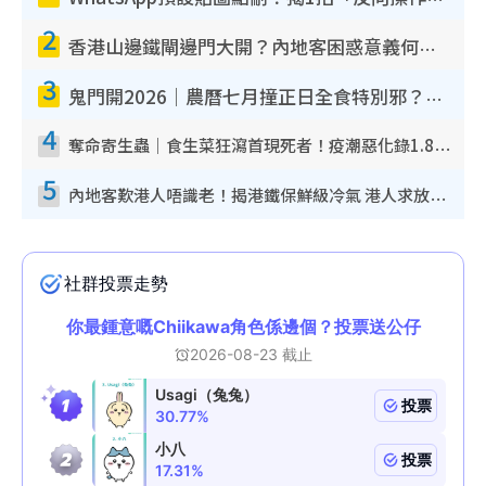
2
香港山邊鐵閘邊門大開？內地客困惑意義何在！網民神回覆：呢種叫法理性防禦
3
鬼門開2026｜農曆七月撞正日全食特別邪？專家警告切忌做一事！揭4大禁忌+2招保平安
4
奪命寄生蟲｜食生菜狂瀉首現死者！疫潮惡化錄1.8萬宗病例 揭洗菜3大謬誤
5
內地客歎港人唔識老！揭港鐵保鮮級冷氣 港人求放過：咪投訴