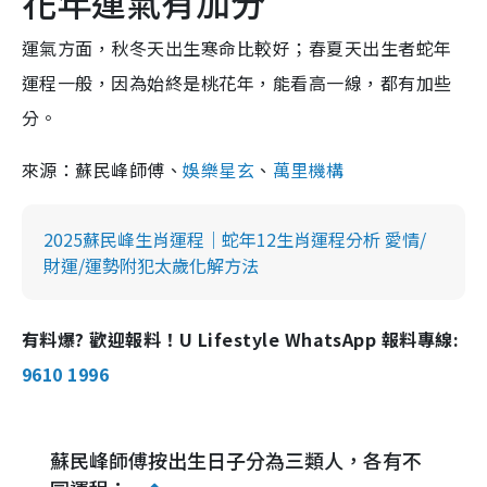
花年運氣有加分
運氣方面，秋冬天出生寒命比較好；春夏天出生者蛇年
運程一般，因為始終是桃花年，能看高一線，都有加些
分。
來源：蘇民峰師傅、
娛樂星玄
、
萬里機構
2025蘇民峰生肖運程｜蛇年12生肖運程分析 愛情/
財運/運勢附犯太歲化解方法
有料爆? 歡迎報料！U Lifestyle WhatsApp 報料專線:
9610 1996
蘇民峰師傅按出生日子分為三類人，各有不