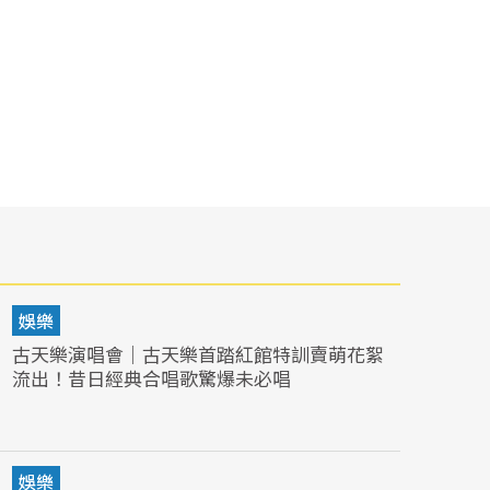
娛樂
古天樂演唱會｜古天樂首踏紅館特訓賣萌花絮
流出！昔日經典合唱歌驚爆未必唱
娛樂