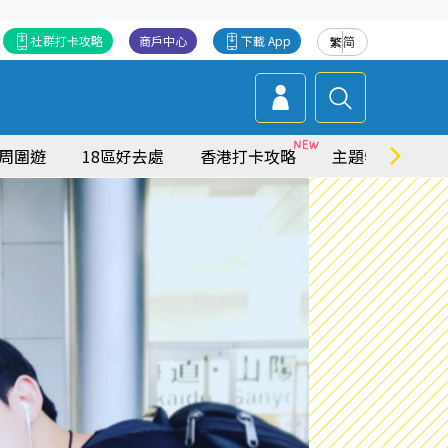
社群打卡攻略
商戶中心
下載 App
繁
简
周圍遊
18區好去處
香港打卡攻略
主題特集