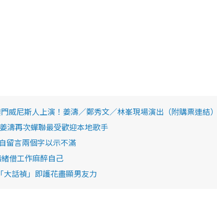
月澳門威尼斯人上演！姜濤／鄭秀文／林峯現場演出（附購票連結
出爐 姜濤再次蟬聯最受歡迎本地歌手
濤親自留言兩個字以示不滿
影響情緒借工作麻醉自己
聞「大話禎」即護花盡顯男友力