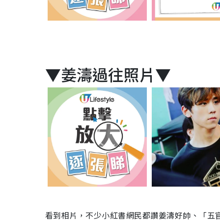
▼姜濤過往照片▼
看到相片，不少小紅書網民都讚姜濤好帥、「五