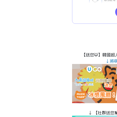
【送您🐯】韓國超人
↓將
↓ 【社群送您