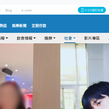
Blog
e-zone
U GO搵好去處
熱話
娛樂新聞
定期存款
情報
飲食情報
娛樂
社會
影片專區