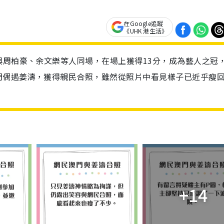
在Google追蹤
《UHK 港生活》
與周柏豪、余文樂等人同場，在場上獲得13分，成為藝人之冠
門偶遇姜濤，獲得親民合照，雖然從照片中看見樣子已近乎瘦
+14