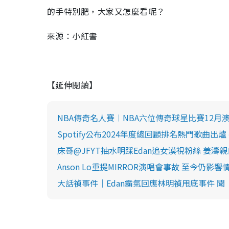
的手特別肥，大家又怎麼看呢？
來源：小紅書
【延伸閱讀】
NBA傳奇名人賽︱NBA六位傳奇球星比賽12
Spotify公布2024年度總回顧排名熱門歌曲
床哥@JFYT抽水明踩Edan追女漠視粉絲 姜
Anson Lo重提MIRROR演唱會事故 至今仍
大話禎事件｜Edan霸氣回應林明禎甩底事件 