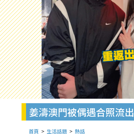
姜濤澳門被偶遇合照流出
首頁
生活話題
熱話