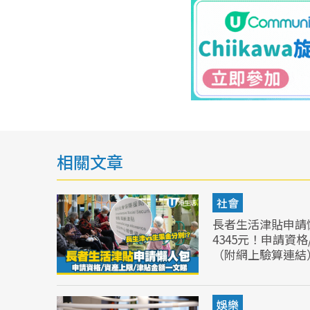
相關文章
社會
長者生活津貼申請
4345元！申請資
（附網上驗算連結
娛樂