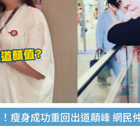
！瘦身成功重回出道顛峰 網民