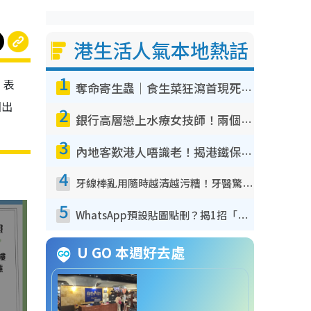
港生活人氣本地熱話
1
，表
奪命寄生蟲｜食生菜狂瀉首現死者！疫潮惡化錄1.8萬宗病例 揭洗菜3大謬誤
回出
2
銀行高層戀上水療女技師！兩個月借128萬驚覺「沉船」沉落火海 揭背後疑似邪教操控賣淫
3
內地客歎港人唔識老！揭港鐵保鮮級冷氣 港人求放過：咪投訴
4
牙線棒亂用隨時越清越污糟！牙醫驚揭盲目過戶細菌恐致蛀牙：呢種先係日常真保養
5
WhatsApp預設貼圖點刪？揭1招「反向操作」還原簡潔介面 附3步實測教學
U GO 本週好去處