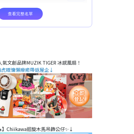
氣文創品牌MUZIK TIGER 冰感風扇！
萌虎嘅慵懶療癒帶返屋企↓
】Chiikawa迴旋木⾺吊飾公仔✨↓