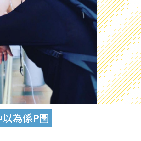
仲以為係P圖