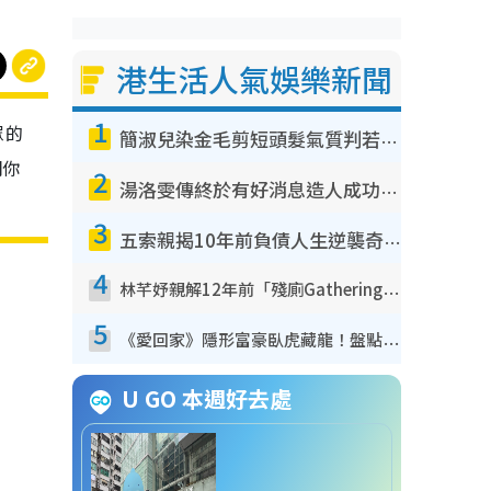
港生活人氣娛樂新聞
1
眾的
簡淑兒染金毛剪短頭髮氣質判若兩人！嚇壞老公麥大力都認唔出：「你做咩事？」
明你
2
湯洛雯傳終於有好消息造人成功！兩大細節曝孕味極濃惹猜測：大肚婆先會咁！
3
五索親揭10年前負債人生逆襲奇蹟！全靠去一地方轉運後即遇上馬先生
4
林芊妤親解12年前「殘廁Gathering」真相！高層解約一句話重創尊嚴至今拒返TVB
5
《愛回家》隱形富豪臥虎藏龍！盤點12位財氣逼人的有錢藝人：呢位靚女3億身家唔憂做
U GO 本週好去處