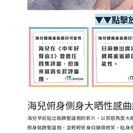
▼▼點擊
海兒俯身側身大晒性感曲
海兒早前貼出裝飾聖誕樹的影片，以邪惡角度大
側身裝飾聖誕樹，並輕輕俯身向鏡頭微笑，貼身