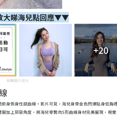
放大睇海兒點回應▼▼
+20
點擊圖片放大
線
晒俯身側身性感曲線。影片可見，海兒身穿金色閃爆貼身低胸
禮服加上邪惡角度，將海兒零贅肉S形曲線身材完美展現，視覺