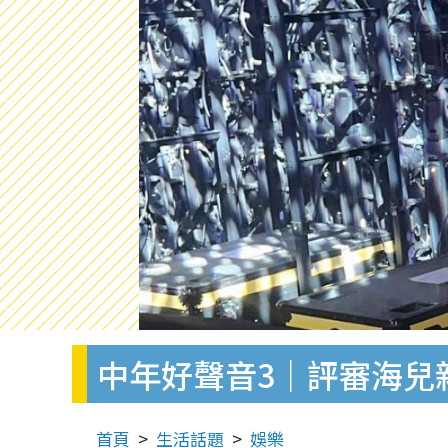
中年好聲音3｜評審海兒
首頁
生活話題
娛樂