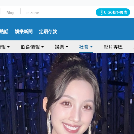
Blog
e-zone
U GO搵好去處
熱話
娛樂新聞
定期存款
情報
飲食情報
娛樂
社會
影片專區