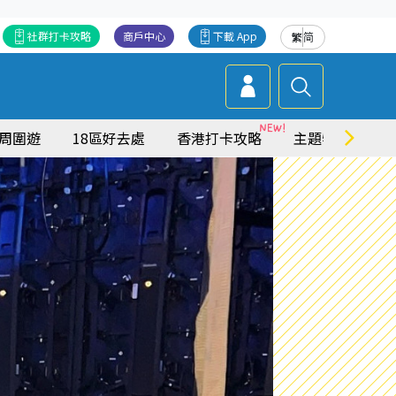
社群打卡攻略
商戶中心
下載 App
繁
简
周圍遊
18區好去處
香港打卡攻略
主題特集