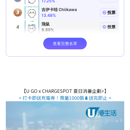
【U GO x CHARGESPOT 夏日消暑企劃⚡】
> 打卡即送充電券！限量1000張🔋送完即止 <