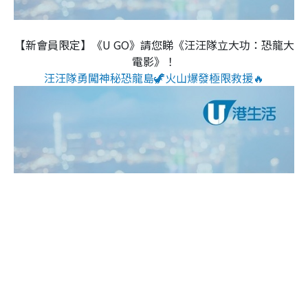
【新會員限定】《U GO》請您睇《汪汪隊立大功：恐龍大
電影》！
汪汪隊勇闖神秘恐龍島🦖火山爆發極限救援🔥