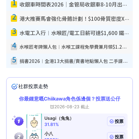
1
收銀車時間表2026｜金管局收銀車8-10月出沒地點+時間！無須手續費！硬幣免費轉現鈔或增值至八達通
2
港大推賽馬會強化骨骼計劃！$100骨質密度X光檢查 完成免費運動訓練送超市禮券！附參加資格
3
水電工入行︱水喉匠/電工日薪可達$1,600 鐵飯碗職業難被AI取代！附薪酬參考＋入行考牌途徑
4
水喉匠考牌懶人包︱水喉工課程免學費兼月領$1.2萬津貼 即睇水喉匠考牌4階段＋入行課程建議
5
捐書2026︱全港13大捐書/賣書地點懶人包 二手課本最高$150＋舊書換免費咖啡/戲票