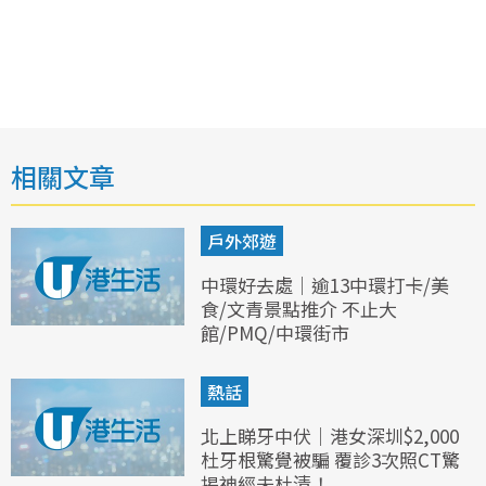
相關文章
戶外郊遊
中環好去處｜逾13中環打卡/美
食/文青景點推介 不止大
館/PMQ/中環街市
熱話
北上睇牙中伏｜港女深圳$2,000
杜牙根驚覺被騙 覆診3次照CT驚
揭神經未杜清！