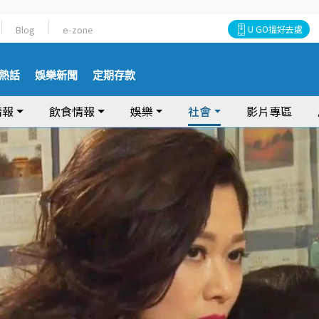
Blog
e-zone
U GO搵好去處
熱話
娛樂新聞
定期存款
情報
飲食情報
娛樂
社會
影片專區