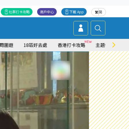
社群打卡攻略
商戶中心
下載 App
繁
简
周圍遊
18區好去處
香港打卡攻略
主題特集