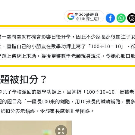
在Google追蹤
《UHK 港生活》
錯一題問題就有機會影響日後升學，因此不少家長都很關注子
，直指自己的小朋友在數學功課上寫了「100÷10＝10」，
學題上傳網上求助，最後更獲數學老師現身說法，令她心服口
數學題被扣分？
子學校派回的數學功課上，回答指「100÷10=10」反被老
的題目為「一段長100米的鐵路，用10米長的鐵軌鋪路，要
被老師扣分表示錯誤，令該家長感到非常困惑。