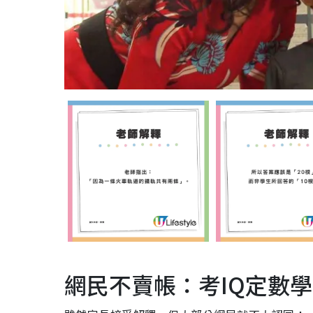
網民不賣帳：考IQ定數