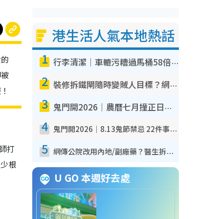
港生活人氣本地熱話
1
女的
行李清潔｜車轆污糟過馬桶58倍！專家警告忌用酒精抹 教1招免污手除菌
卻被
2
裝修拆鐵閘隨時變賊人目標？網民揭2大關鍵用途：裝新式等於白裝？附新舊鐵閘分別
服！
3
鬼門開2026｜農曆七月撞正日全食特別邪？專家警告切忌做一事！揭4大禁忌+2招保平安
4
鬼門開2026｜8.13鬼節禁忌 22件事唔做得！燒肉、刺身要少食？半夜勿吹口哨/打呢個電話
5
師打
網傳公院改用內地/副廠藥？醫生拆解正副廠分別 揭4類人換藥隨時出事
多少根
U GO 本週好去處