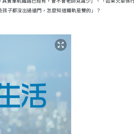
「其實單軌鐵路已經有，會不會老師見識少」、「如果火車係
些孩子都沒出過遠門，怎麼知道鐵軌是雙的」？