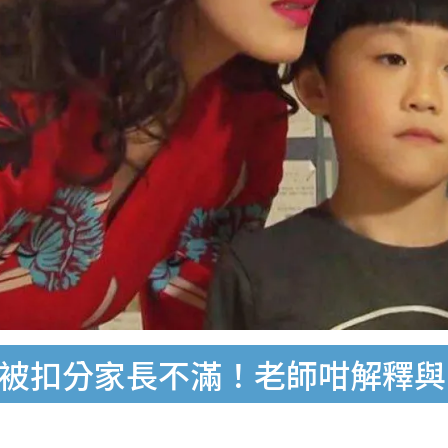
0」被扣分家長不滿！老師咁解釋