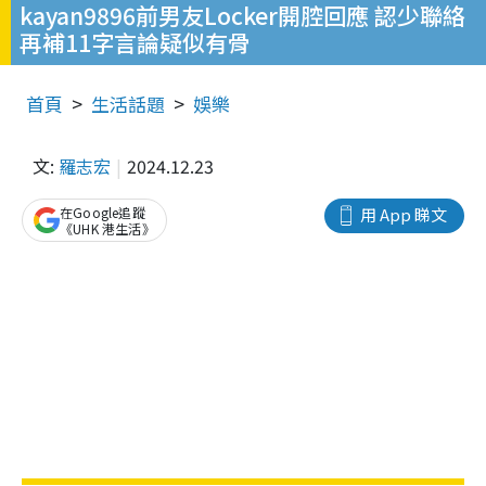
kayan9896前男友Locker開腔回應 認少聯絡
再補11字言論疑似有骨
首頁
生活話題
娛樂
文:
羅志宏
2024.12.23
在Google追蹤
用 App 睇文
《UHK 港生活》