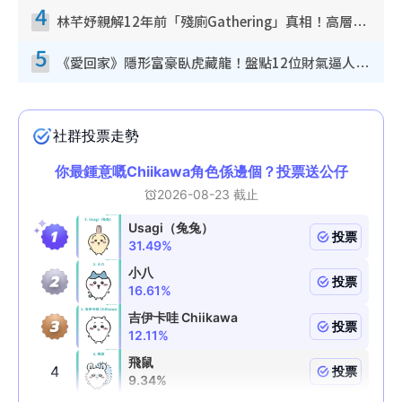
4
林芊妤親解12年前「殘廁Gathering」真相！高層解約一句話重創尊嚴至今拒返TVB
5
《愛回家》隱形富豪臥虎藏龍！盤點12位財氣逼人的有錢藝人：呢位靚女3億身家唔憂做