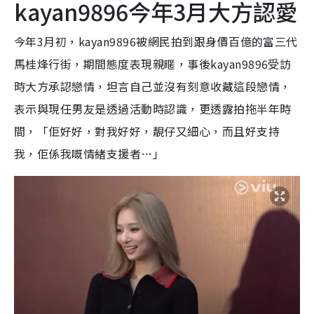
kayan9896今年3月大方認愛
今年3月初，kayan9896被網民拍到跟身價百億的富三代
馬桂烽行街，期間態度表現親暱，事後kayan9896受訪
時大方承認戀情，坦言自己並沒有刻意收藏這段戀情，
表示與現任男友是透過活動時認識，更透露拍拖半年時
間，「佢好好，對我好好，靚仔又細心，而且好支持
我，佢係我嘅情緒支援者…」