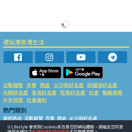
港玩港食港生活
活動展覽
市集
開倉
尖沙咀好去處
銅鑼灣好去處
元朗好去處
荃灣好去處
旺角好去處
社會
餐廳情報
戶外郊遊
社會福利
熱門類別
網民熱話
活動展覽
市集
開倉
尖沙咀好去處
銅鑼灣好去處
元朗好去處
荃灣好去處
旺角好去處
社會
U Lifestyle 會使用Cookies來改善您的網站體驗，請確定您同意
接受本網站之
私隱政策和使用條款
才可繼續瀏覽。