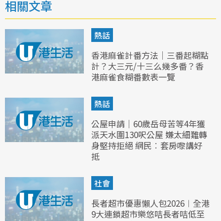
相關文章
熱話
香港麻雀計番方法｜三番起糊點
計？大三元/十三么幾多番？香
港麻雀食糊番數表一覽
熱話
公屋申請｜60歲岳母苦等4年獲
派天水圍130呎公屋 嫌太細難轉
身堅持拒絕 網民︰套房嚟講好
抵
社會
長者超市優惠懶人包2026︱全港
9大連鎖超市樂悠咭長者咭低至