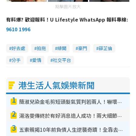
點擊圖片放大
有料爆? 歡迎報料！U Lifestyle WhatsApp 報料專線:
9610 1996
好去處
拍拖
緋聞
豪門
薛芷倫
分手
愛情
社交平台
港生活人氣娛樂新聞
1
簡淑兒染金毛剪短頭髮氣質判若兩人！嚇壞老公麥大力都認唔出：「你做咩事？」
2
湯洛雯傳終於有好消息造人成功！兩大細節曝孕味極濃惹猜測：大肚婆先會咁！
3
五索親揭10年前負債人生逆襲奇蹟！全靠去一地方轉運後即遇上馬先生