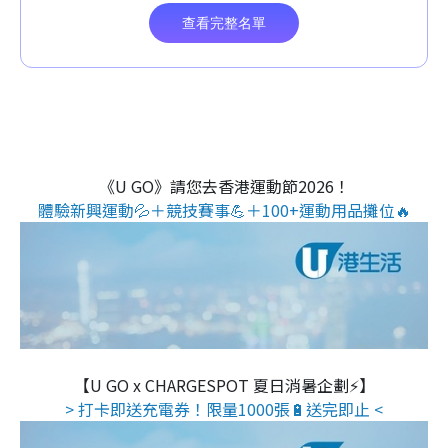
《U GO》請您去香港運動節2026！
體驗新興運動💦＋競技賽事💪＋100+運動用品攤位🔥
【U GO x CHARGESPOT 夏日消暑企劃⚡】
> 打卡即送充電券！限量1000張🔋送完即止 <