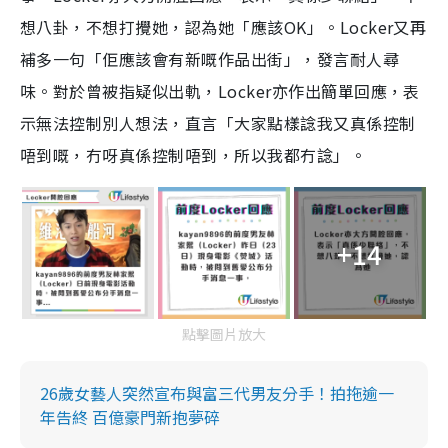
想八卦，不想打攪她，認為她「應該OK」。Locker又再
補多一句「佢應該會有新嘅作品出街」，發言耐人尋
味。對於曾被指疑似出軌，Locker亦作出簡單回應，表
示無法控制別人想法，直言「大家點樣諗我又真係控制
唔到嘅，冇呀真係控制唔到，所以我都冇諗」。
+14
點擊圖片放大
26歲女藝人突然宣布與富三代男友分手！拍拖逾一
年告終 百億豪門新抱夢碎