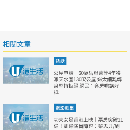
相關文章
熱話
公屋申請｜60歲岳母苦等4年獲
派天水圍130呎公屋 嫌太細難轉
身堅持拒絕 網民︰套房嚟講好
抵
電影劇集
功夫女足香港上映｜票房突破21
億！即睇演員陣容：蔡思貝/劉