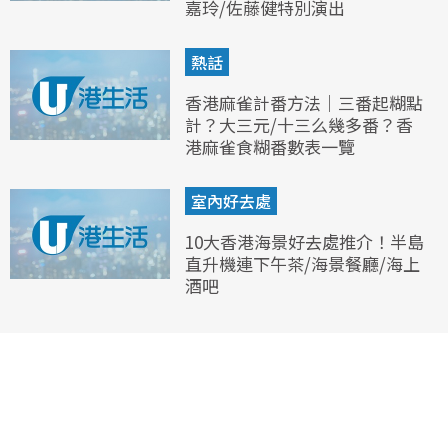
嘉玲/佐藤健特別演出
熱話
香港麻雀計番方法｜三番起糊點
計？大三元/十三么幾多番？香
港麻雀食糊番數表一覽
室內好去處
10大香港海景好去處推介！半島
直升機連下午茶/海景餐廳/海上
酒吧