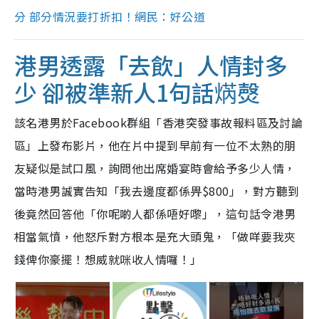
分 部分情況要打折扣！網民：好公道
港男透露「去飲」人情封多
少 卻被準新人1句話焫㷫
該名港男於Facebook群組「香港突發事故報料區及討論
區」上發布影片，他在片中提到早前有一位不太熟的朋
友疑似是試口風，詢問他出席婚宴時會給予多少人情，
當時港男誠實告知「我去邊度都係畀$800」，對方聽到
後竟然回答他「你呢啲人都係唔好嚟」，這句話令港男
相當氣憤，他怒斥對方根本是充大頭鬼，「做咩要我夾
錢俾你豪擺！想威就咪收人情囉！」