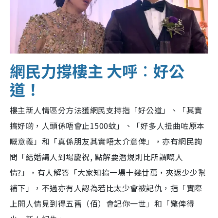
網民力撐樓主 大呼︰好公
道！
樓主新人情區分方法獲網民支持指「好公道」、「其實
搞好啲，人頭係唔會止1500蚊」、「好多人扭曲咗原本
嘅意義」和「真係朋友其實唔太介意俾」，亦有網民詢
問「結婚請人到場慶祝, 點解要潛規則比所謂嘅人
情?」，有人解答「大家知搞一場十幾廿萬，夾返少少幫
補下」，不過亦有人認為若比太少會被記仇，指「實際
上開人情見到得五舊（佰）會記你一世」和「驚俾得