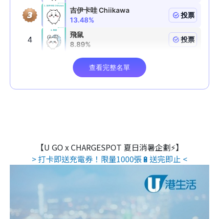
【U GO x CHARGESPOT 夏日消暑企劃⚡】
> 打卡即送充電券！限量1000張🔋送完即止 <