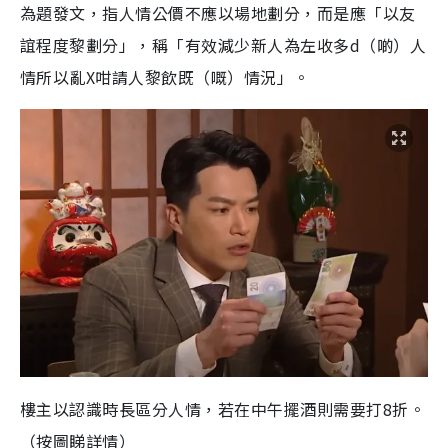
為題發文，指人情公價不應以場地劃分，而是應「以友
誼程度黎劃分」，稱「有效減少新人為左收多d（啲）人
情所以亂X咁請人黎飲既（嘅）情況」。
樓主以認識時長區分人情，若在中午擺酒則需要打8折。
（按圖睇詳情）