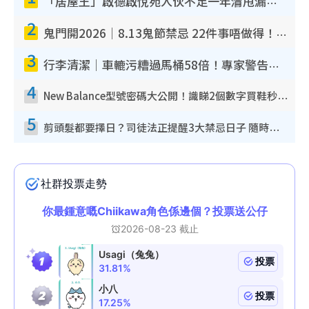
「居屋王」啟德啟悅苑入伙不足一年淪甩漏之王！插頭噴火花致大停電 多戶業主全屋家電報銷
2
鬼門開2026｜8.13鬼節禁忌 22件事唔做得！燒肉、刺身要少食？半夜勿吹口哨/打呢個電話
3
行李清潔｜車轆污糟過馬桶58倍！專家警告忌用酒精抹 教1招免污手除菌
4
New Balance型號密碼大公開！識睇2個數字買鞋秒知功能免中伏 附5大熱門鞋款
5
剪頭髮都要擇日？司徒法正提醒3大禁忌日子 隨時剪走財運！呢日剪髮恐「剪壽命」？