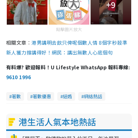
+9
點擊圖片放大
相關文章︰
港男講明去飲只俾呢個數人情 8個字秒殺準
新人獲力撐講得好！網民：講出無數人心底個句
有料爆? 歡迎報料！U Lifestyle WhatsApp 報料專線:
9610 1996
著數
著數優惠
結婚
網絡熱話
港生活人氣本地熱話
1