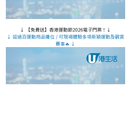
↓ 【免費送】香港運動節2026電子門票！↓
↓ 設過百運動用品攤位 / 可現場體驗多項新穎運動及觀賞
賽事🔥 ↓