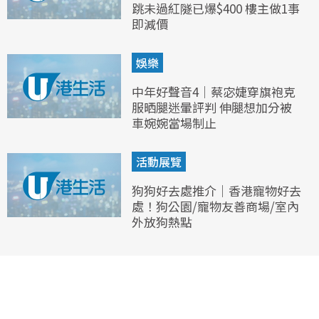
跳未過紅隧已爆$400 樓主做1事
即減價
娛樂
中年好聲音4｜蔡宓婕穿旗袍克
服晒腿迷暈評判 伸腿想加分被
車婉婉當場制止
活動展覽
狗狗好去處推介｜香港寵物好去
處！狗公園/寵物友善商場/室內
外放狗熱點