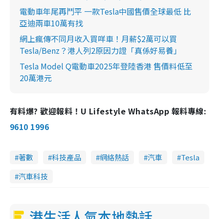
電動車年尾再鬥平 一款Tesla中國售價全球最低 比
亞迪兩車10萬有找
網上瘋傳不同月收入買咩車！月薪$2萬可以買
Tesla/Benz？港人列2原因力證「真係好易養」
Tesla Model Q電動車2025年登陸香港 售價料低至
20萬港元
有料爆? 歡迎報料！U Lifestyle WhatsApp 報料專線:
9610 1996
著數
科技產品
網絡熱話
汽車
Tesla
汽車科技
港生活人氣本地熱話