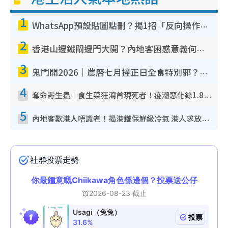
1
WhatsApp預設貼圖點刪？揭1招「反向操作」還原簡潔介面 附3步實測教學
2
香港山邊鐵閘邊門大開？內地客困惑意義何在！網民神回覆：呢種叫法理性防禦
3
鬼門開2026｜農曆七月撞正日全食特別邪？專家警告切忌做一事！揭4大禁忌+2招保平安
4
奪命寄生蟲｜食生菜狂瀉首現死者！疫潮惡化錄1.8萬宗病例 揭洗菜3大謬誤
5
內地客歎港人唔識老！揭港鐵保鮮級冷氣 港人求放過：咪投訴