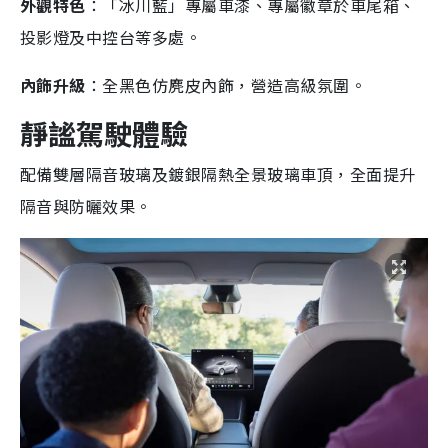
外觀特色
：「冰川藍」專屬車漆、專屬徽章於車尾箱、
投影燈及中控台等多處。
內飾升級
：全黑色仿麂皮內飾，營造高級氛圍。
靜謐駕駛體驗
配備雙層隔音玻璃及鍍銀隔熱全景玻璃車頂，全面提升
隔音與防曬效果。