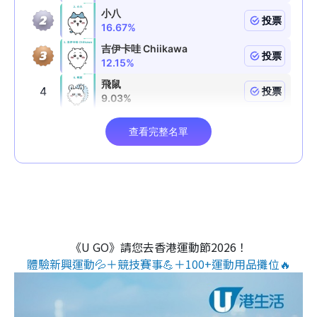
《U GO》請您去香港運動節2026！
體驗新興運動💦＋競技賽事💪＋100+運動用品攤位🔥