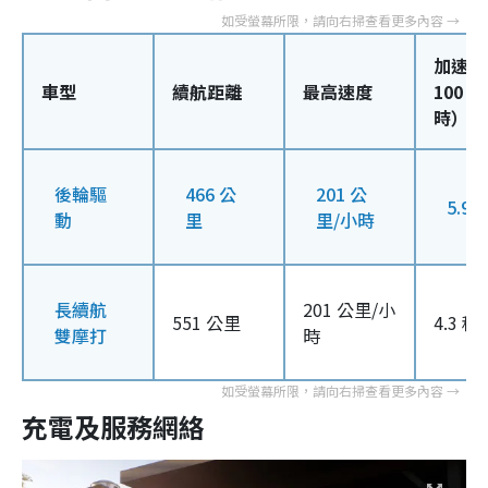
加速（
車型
續航距離
最高速度
100 
時）
後輪驅
466 公
201 公
5.9 
動
里
里/小時
長續航
201 公里/小
551 公里
4.3 秒
雙摩打
時
充電及服務網絡