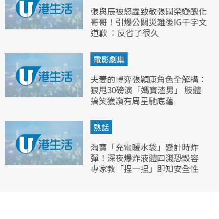
張與辰被怒轟致敬張國榮變醜化
哥哥！引爆公關災難後IG千字文
道歉 ：反省了很久
電影劇集
夫妻的博弈張頴康角色全解構：
狠甩30磅演「媽寶渣男」 肢體
搞笑獲讚有周星馳底蘊
熱話
淘寶「充電暖水袋」變計時炸
彈！深夜爆炸液體四濺恐毀容
專家教「捏一捏」即知安全性