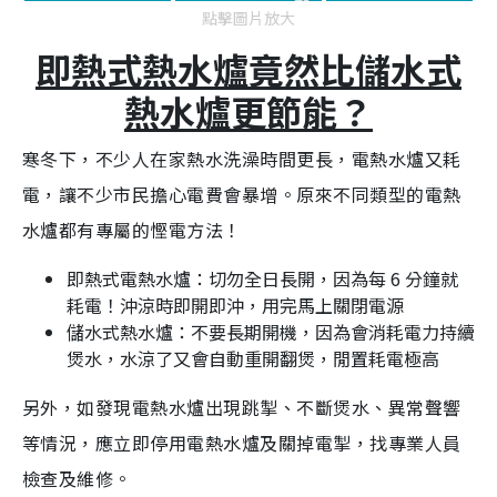
點擊圖片放大
即熱式熱水爐竟然比儲水式
熱水爐更節能？
寒冬下，不少人在家熱水洗澡時間更長，電熱水爐又耗
電，讓不少市民擔心電費會暴增。原來不同類型的電熱
水爐都有專屬的慳電方法！
即熱式電熱水爐：切勿全日長開，因為每 6 分鐘就
耗電！沖涼時即開即沖，用完馬上關閉電源
儲水式熱水爐：不要長期開機，因為會消耗電力持續
煲水，水涼了又會自動重開翻煲，閒置耗電極高
另外，如發現電熱水爐出現跳掣、不斷煲水、異常聲響
等情況，應立即停用電熱水爐及關掉電掣，找專業人員
檢查及維修。