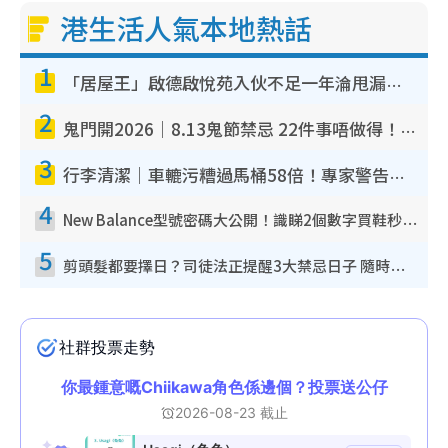
港生活人氣本地熱話
1
「居屋王」啟德啟悅苑入伙不足一年淪甩漏之王！插頭噴火花致大停電 多戶業主全屋家電報銷
2
鬼門開2026｜8.13鬼節禁忌 22件事唔做得！燒肉、刺身要少食？半夜勿吹口哨/打呢個電話
3
行李清潔｜車轆污糟過馬桶58倍！專家警告忌用酒精抹 教1招免污手除菌
4
New Balance型號密碼大公開！識睇2個數字買鞋秒知功能免中伏 附5大熱門鞋款
5
剪頭髮都要擇日？司徒法正提醒3大禁忌日子 隨時剪走財運！呢日剪髮恐「剪壽命」？