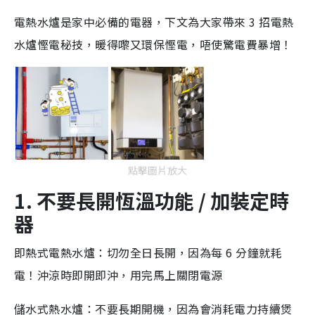
電熱水爐是家中必備的電器，下文為大家帶來 3 招電熱
水爐慳電秘技，暖得嚟又環保慳電，唔使驚電費暴增！
點擊圖片放大
1. 不要長開恆溫功能 / 加裝定時
器
即熱式電熱水爐：切勿全日長開，因為每 6 分鐘就耗
電！沖涼時即開即沖，用完馬上關閉電源
儲水式熱水爐：不要長期開機，因為會消耗電力持續煲