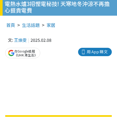
電熱水爐3招慳電秘技! 天寒地冬沖涼不再擔
心捱貴電費
首頁
生活話題
家居
文:
王煥雯
2025.02.08
在Google追蹤
用 App 睇文
《UHK 港生活》