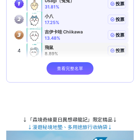
↓「森境奇緣夏日異想尋龍記」限定精品↓
↓漫遊秘境地墊、多用途旅行收納袋↓