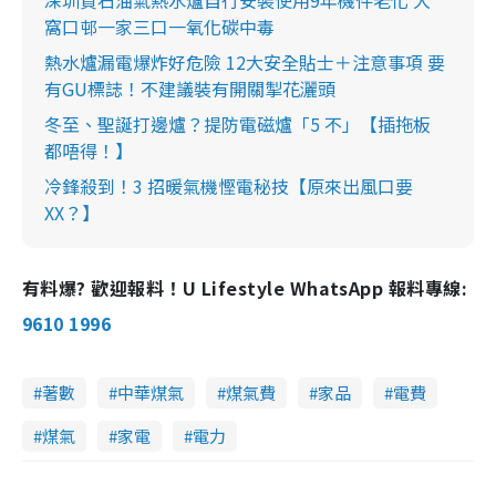
深圳買石油氣熱水爐自行安裝使用9年機件老化 大
窩口邨一家三口一氧化碳中毒
熱水爐漏電爆炸好危險 12大安全貼士＋注意事項 要
有GU標誌！不建議裝有開關掣花灑頭
冬至、聖誕打邊爐？提防電磁爐「5 不」【插拖板
都唔得！】
冷鋒殺到！3 招暖氣機慳電秘技【原來出風口要
XX？】
有料爆? 歡迎報料！U Lifestyle WhatsApp 報料專線:
9610 1996
著數
中華煤氣
煤氣費
家品
電費
煤氣
家電
電力