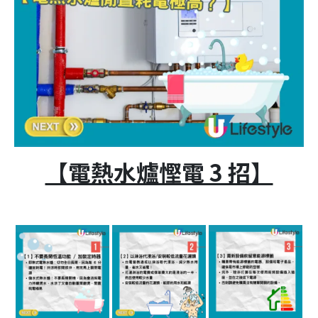
【電熱水爐慳電 3 招】