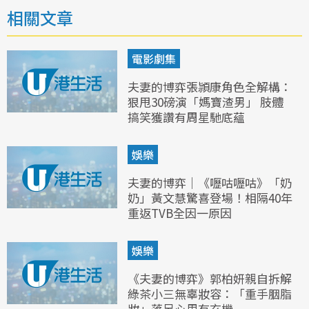
相關文章
電影劇集
夫妻的博弈張頴康角色全解構：
狠甩30磅演「媽寶渣男」 肢體
搞笑獲讚有周星馳底蘊
娛樂
夫妻的博弈｜《嚦咕嚦咕》「奶
奶」黃文慧驚喜登場！相隔40年
重返TVB全因一原因
娛樂
《夫妻的博弈》郭柏妍親自拆解
綠茶小三無辜妝容：「重手胭脂
妝」落足心思有玄機