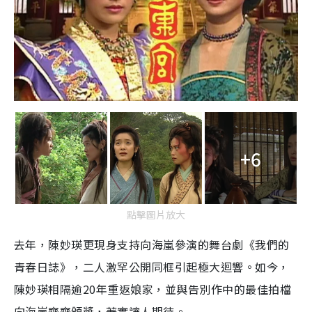
+6
點擊圖片放大
去年，陳妙瑛更現身支持向海嵐參演的舞台劇《我們的
青春日誌》，二人激罕公開同框引起極大迴響。如今，
陳妙瑛相隔逾20年重返娘家，並與告別作中的最佳拍檔
向海嵐齊齊頒獎，著實讓人期待。