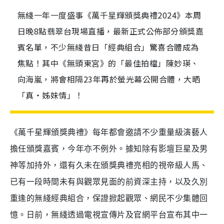
無綫一年一度盛事《萬千星輝頒獎典禮2024》本周
日晚8點翡翠台現場直播，最新正式公佈部分頒獎嘉
賓名單，不少無綫昔日「經典組合」驚喜合體成為
焦點！其中《無頭東宮》的「最佳拍檔」陳妙瑛、
向海嵐，將會相隔23年再於螢光幕公開合體，大晒
「真‧姊妹情」！
《萬千星輝頒獎典禮》每年都會邀請不少重量級演藝人
擔任頒獎嘉賓，今年亦不例外。據知除有影壇巨星及男
神等加持外，還有久未在頒獎典禮亮相的視帝級人馬、
已有一段時間未有與觀眾見面的前資深主持，以及久別
重逢的無綫經典組合，保證掀起觀眾、網民不少集體回
憶。日前，無綫透過電視宣傳片及官網平台宣布其中一