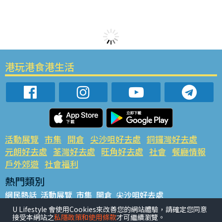
港玩港食港生活
活動展覽
市集
開倉
尖沙咀好去處
銅鑼灣好去處
元朗好去處
荃灣好去處
旺角好去處
社會
餐廳情報
戶外郊遊
社會福利
熱門類別
網民熱話
活動展覽
市集
開倉
尖沙咀好去處
銅鑼灣好去處
元朗好去處
荃灣好去處
旺角好去處
社會
U Lifestyle 會使用Cookies來改善您的網站體驗，請確定您同意
接受本網站之
私隱政策和使用條款
才可繼續瀏覽。
餐廳情報
戶外郊遊