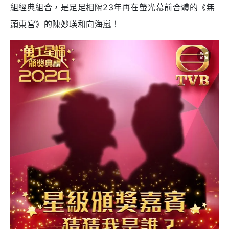
組經典組合，是足足相隔23年再在
螢光幕前合體的《無
頭東宮》的陳妙瑛和向海嵐！