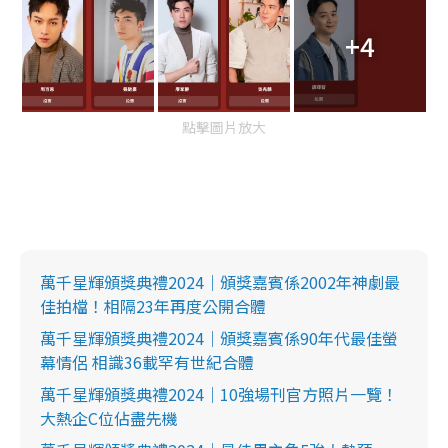
+4
點擊圖片放大
萬千星輝頒獎典禮2024｜頒獎嘉賓係2002年神劇最
佳拍檔！相隔23年再度公開合體
萬千星輝頒獎典禮2024｜頒獎嘉賓係90年代最佳螢
幕情侶 相識36載罕有世紀合體
萬千星輝頒獎典禮2024｜10強場刊官方照片一覽！
大熱企C位佔盡先機