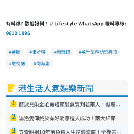
有料爆? 歡迎報料！U Lifestyle WhatsApp 報料專線:
9610 1996
著數
陳妙瑛
頒獎禮
萬千星輝頒獎典禮
電視劇
向海嵐
港生活人氣娛樂新聞
1
簡淑兒染金毛剪短頭髮氣質判若兩人！嚇壞老公麥大力都認唔出：「你做咩事？」
2
湯洛雯傳終於有好消息造人成功！兩大細節曝孕味極濃惹猜測：大肚婆先會咁！
3
五索親揭10年前負債人生逆襲奇蹟！全靠去一地方轉運後即遇上馬先生