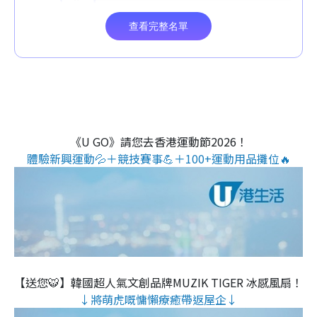
《U GO》請您去香港運動節2026！
體驗新興運動💦＋競技賽事💪＋100+運動用品攤位🔥
【送您🐯】韓國超人氣文創品牌MUZIK TIGER 冰感風扇！
↓將萌虎嘅慵懶療癒帶返屋企↓