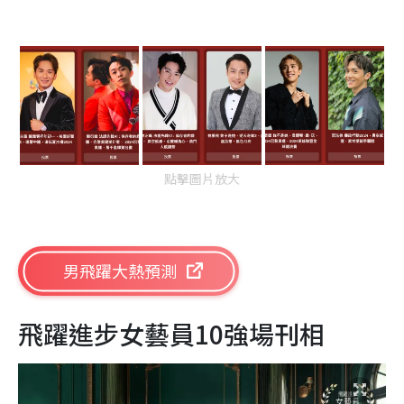
點擊圖片放大
男飛躍大熱預測
飛躍進步女藝員10強場刊相