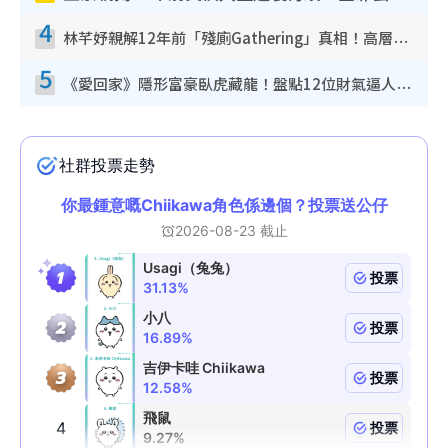
4
林芊妤親解12年前「殘廁Gathering」真相！高層解約一句話重創尊嚴至今拒返TVB
5
《愛回家》隱形富豪臥虎藏龍！盤點12位財氣逼人的有錢藝人：呢位靚女3億身家唔憂做