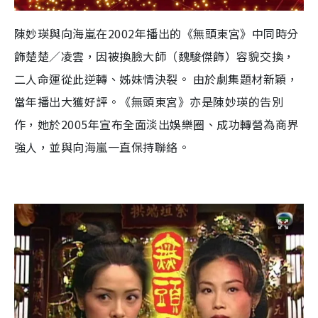
陳妙瑛與向海嵐在2002年播出的《無頭東宮》中同時分
飾楚楚／凌雲，因被換臉大師（魏駿傑飾）容貌交換，
二人命運從此逆轉、姊妹情決裂。 由於劇集題材新穎，
當年播出大獲好評。《無頭東宮》亦是陳妙瑛的告別
作，她於2005年宣布全面淡出娛樂圈、成功轉營為商界
強人，並與向海嵐一直保持聯絡。