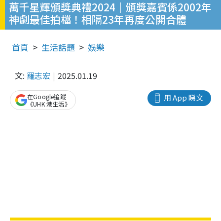
萬千星輝頒獎典禮2024｜頒獎嘉賓係2002年
神劇最佳拍檔！相隔23年再度公開合體
首頁
生活話題
娛樂
文:
羅志宏
2025.01.19
在Google追蹤
用 App 睇文
《UHK 港生活》