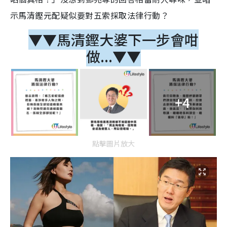
示馬清鏗元配疑似要對五索採取法律行動？
▼▼馬清鏗大婆下一步會咁
做...
▼▼
+4
點擊圖片放大