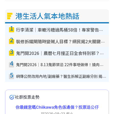
港生活人氣本地熱話
1
行李清潔｜車轆污糟過馬桶58倍！專家警告忌用酒精抹 教1招免污手除菌
2
裝修拆鐵閘隨時變賊人目標？網民揭2大關鍵用途：裝新式等於白裝？附新舊鐵閘分別
3
鬼門開2026｜農曆七月撞正日全食特別邪？專家警告切忌做一事！揭4大禁忌+2招保平安
4
鬼門開2026｜8.13鬼節禁忌 22件事唔做得！燒肉、刺身要少食？半夜勿吹口哨/打呢個電話
5
網傳公院改用內地/副廠藥？醫生拆解正副廠分別 揭4類人換藥隨時出事