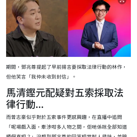
期間，鄧兆尊提起了早前揚言要採取法律行動的林作，
但他笑言「我仲未收到封信」。
馬清鏗元配疑對五索採取法
律行動...
而曾志豪似乎對於五索事件更感興趣，在直播中追問
「呢場戲入面，牽涉咁多人物之間，佢哋係咪全部知道
晒個真相？」沒想到鄧兆尊的回答相當耐人尋味，並暗