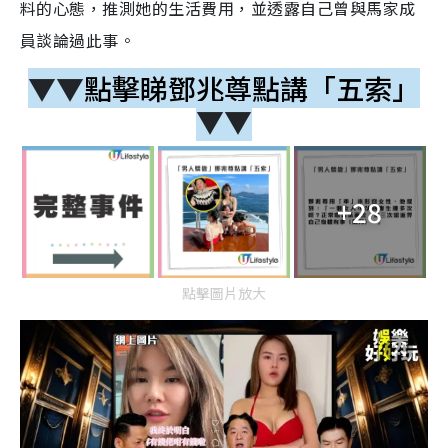
料的心態，推測她的生活費用，並透露自己曾與馬家成
員談論過此事。
▼▼
點擊睇鄧兆尊點講「五索」
▼▼
+28
點擊圖片放大