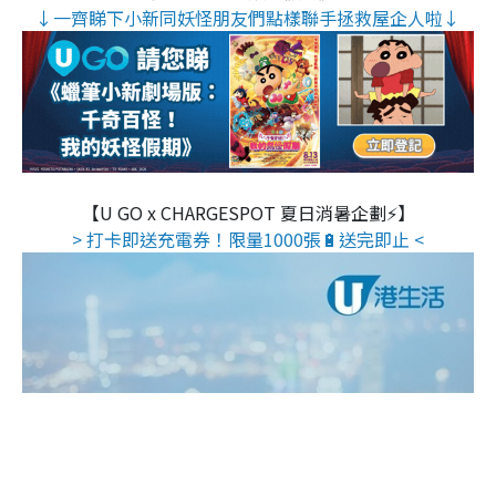
↓一齊睇下小新同妖怪朋友們點樣聯手拯救屋企人啦↓
【U GO x CHARGESPOT 夏日消暑企劃⚡】
> 打卡即送充電券！限量1000張🔋送完即止 <