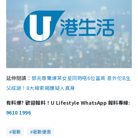
延伸閱讀：
鄧兆尊驚爆某女星同時嗒6位富商 意外佗B生
父成謎！8大線索揭嫌疑人真身
有料爆? 歡迎報料！U Lifestyle WhatsApp 報料專線:
9610 1996
著數
著數優惠