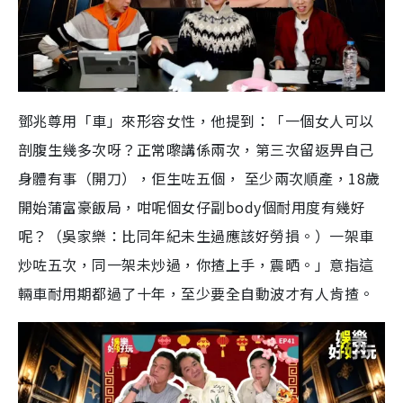
鄧兆尊用「車」來形容女性，他提到：「一個女人可以
剖腹生幾多次呀？正常嚟講係兩次，第三次留返畀自己
身體有事（開刀），佢生咗五個， 至少兩次順產，18歲
開始蒲富豪飯局，咁呢個女仔副body個耐用度有幾好
呢？（吳家樂：比同年紀未生過應該好勞損。）一架車
炒咗五次，同一架未炒過，你揸上手，震晒。」意指這
輛車耐用期都過了十年，至少要全自動波才有人肯揸。