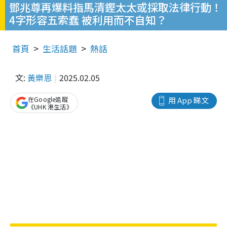
鄧兆尊再爆料指馬清鏗太太或採取法律行動！
4字形容五索蠢 被利用而不自知？
首頁
生活話題
熱話
文:
黃樂恩
2025.02.05
在Google追蹤
用 App 睇文
《UHK 港生活》