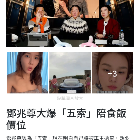
+3
點擊圖片放大
鄧兆尊大爆
「五索」陪食飯
價位
鄧兆尊認為「五索」現在明白自己將被車主拋棄，想要