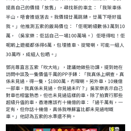
提高自己的價錢「放售」，尋找新的車主：「我架車係
半山，唔會揸返落去。我價錢廿萬跳錶，廿萬下唔好搵
我。」他推測五索的飯局價位：「佢呢啲級數係3萬到10
萬，（吳家樂：佢話自己一場100萬喎。）佢唔得啦！佢
呢啲上遊艇都係得6萬，包埋揸車、掟彎喇，可能一組人
30萬咋，成組人包晒。」
鄧兆尊直言五索「吹大咗」，建議她做些功課，提到她在
訪問中談及一隻價值千萬的PP手錶：「我真係上網查，真
係未見過，得一隻，$1800萬，冇㗎喇。另外車，10幾億
一部車，我真係未見過，你見過未吖？」吳家樂表示自己
對車也相當熟悉，但也未見過這樣的車，除了拍賣行那些
超級升值的車，香港應該冇十幾億的車：「過千萬有，一
定有，但你話十幾億，真係我喺蘇富比都未見過咁嘅
車。」他認為五索的水準還不夠。