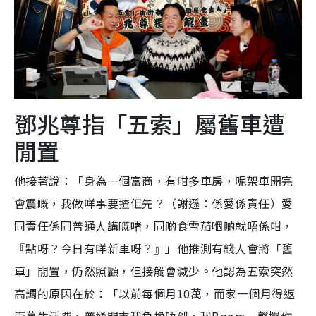
鄧兆尊指「五索」屬舊車遭
閒置
他接著說：「身為一個富商，有咁多車房，呢架車開完
會震嘅，我做咩事要揸佢先？（謝遜：係愛係責任）愛
同責任係同普通人講嘅啫，同啲食雪茄嗰啲就唔係咁，
『點呀？今日有咩新車呀？』」他推測有錢人會將「舊
車」閒置，仍然照顧，但接觸會減少。他認為五索突然
高調的原因在於：「以前每個月10萬，而家一個月得返
兩萬生活費，普通開支我負擔唔到，我Boom一聲擺你