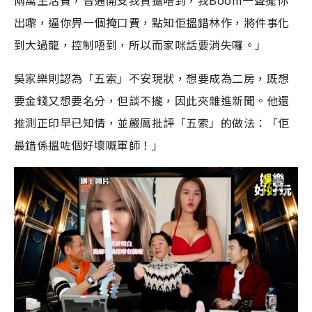
出嚟，逼你畀一個掩口費，點知佢搵錯林作，將件事化
到大過龍，控制唔到，所以而家咪話要消失囉。」
吳家樂則認為「五索」不安現狀，想要成為二房，既想
要金錢又想要名分，但談不攏，因此夾雜進新聞。他還
推測正印早已知情，並嚴厲批評「五索」的做法：「佢
最錯係搵咗個好壞嘅軍師！」