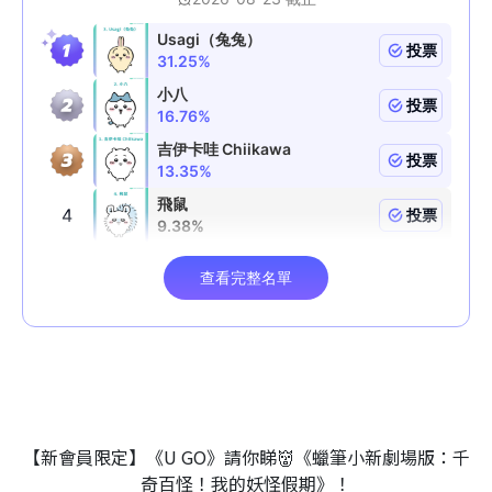
【新會員限定】《U GO》請你睇👹《蠟筆小新劇場版：千
奇百怪！我的妖怪假期》！