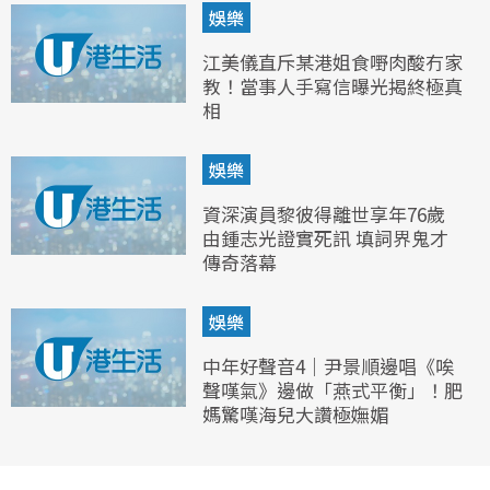
娛樂
江美儀直斥某港姐食嘢肉酸冇家
教！當事人手寫信曝光揭終極真
相
娛樂
資深演員黎彼得離世享年76歲
由鍾志光證實死訊 填詞界鬼才
傳奇落幕
娛樂
中年好聲音4｜尹景順邊唱《唉
聲嘆氣》邊做「燕式平衡」！肥
媽驚嘆海兒大讚極嫵媚