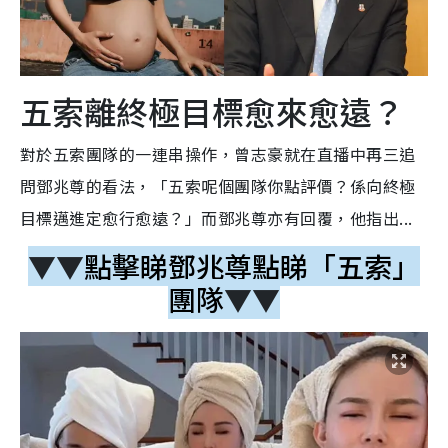
五索離終極目標愈來愈遠？
對於五索團隊的一連串操作，曾志豪就在直播中再三追
問鄧兆尊的看法，「五索呢個團隊你點評價？係向終極
目標邁進定愈行愈遠？」而鄧兆尊亦有回覆，他指出...
▼▼
點擊睇鄧兆尊點睇「五索」
團隊
▼▼