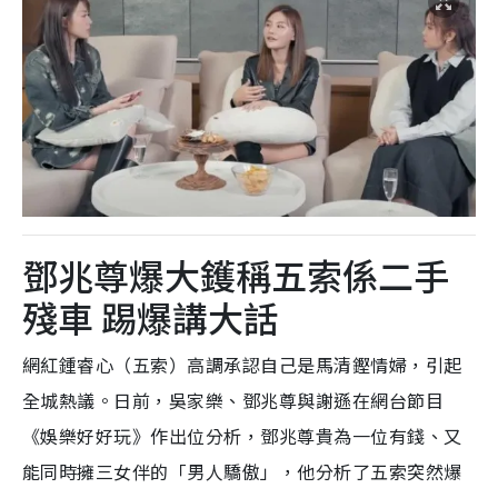
鄧兆尊爆大鑊稱五索係二手
殘車 踢爆講大話
網紅鍾睿心（五索）高調承認自己是馬清鏗情婦，引起
全城熱議。日前，吳家樂、鄧兆尊與謝遜在網台節目
《娛樂好好玩》作出位分析，鄧兆尊貴為一位有錢、又
能同時擁三女伴的「男人驕傲」，他分析了五索突然爆