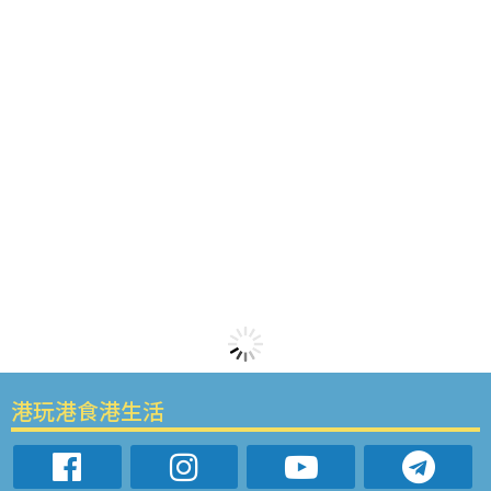
港玩港食港生活