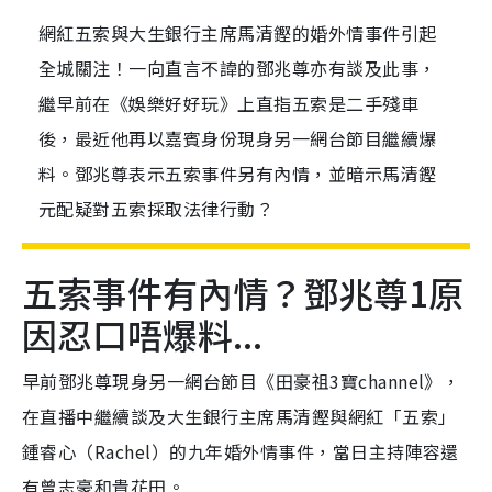
網紅五索與大生銀行主席馬清鏗的婚外情事件引起
全城關注！一向直言不諱的鄧兆尊亦有談及此事，
繼早前在《娛樂好好玩》上直指五索是二手殘車
後，最近他再以嘉賓身份現身另一網台節目繼續爆
料。鄧兆尊表示五索事件另有內情，並暗示馬清鏗
元配疑對五索採取法律行動？
五索事件有內情？鄧兆尊1原
因忍口唔爆料...
早前鄧兆尊現身另一網台節目《田豪祖3寶channel》，
在直播中繼續談及大生銀行主席馬清鏗與網紅「五索」
鍾睿心（Rachel）的九年婚外情事件，當日主持陣容還
有曾志豪和貴花田。