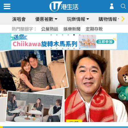
演唱會
優惠著數
玩樂情報
購物情報
熱門關鍵字：
公屋熱話
娛樂新聞
定期存款