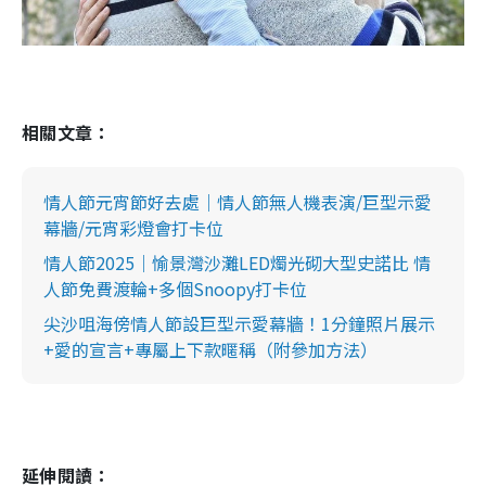
相關文章：
情人節元宵節好去處｜情人節無人機表演/巨型示愛
幕牆/元宵彩燈會打卡位
情人節2025｜愉景灣沙灘LED燭光砌大型史諾比 情
人節免費渡輪+多個Snoopy打卡位
尖沙咀海傍情人節設巨型示愛幕牆！1分鐘照片展示
+愛的宣言+專屬上下款暱稱（附參加方法）
延伸閱讀：