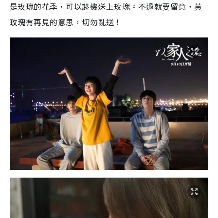
是玫瑰的花季，可以趁機送上玫瑰。不過就要留意，黃
玫瑰有再見的意思，切勿亂送！