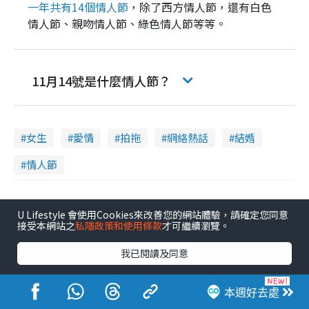
一年共有14個情人節
，除了西方情人節，還有白色
情人節、親吻情人節、綠色情人節等等。
11月14號是什麼情人節？
女生
愛情
拍拖
網絡熱話
結婚
情人節
U Lifestyle 會使用Cookies來改善您的網站體驗，請確定您同意
港生活人氣本地熱話
接受本網站之
私隱政策和使用條款
才可繼續瀏覽。
1
我已閱讀及同意
奪命寄生蟲｜食生菜狂瀉首現死者！疫潮惡化錄1.8萬宗病例 揭洗菜3大謬誤
2
銀行高層戀上水療女技師！兩個月借128萬驚覺「沉船」沉落火海 揭背後疑似邪教操控賣淫
本週好去處