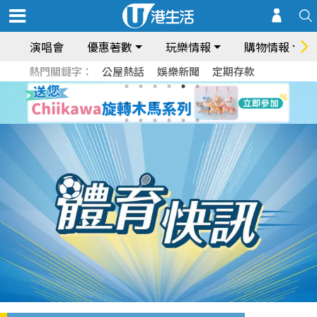
演唱會
優惠著數
玩樂情報
購物情報
熱門關鍵字：
公屋熱話
娛樂新聞
定期存款