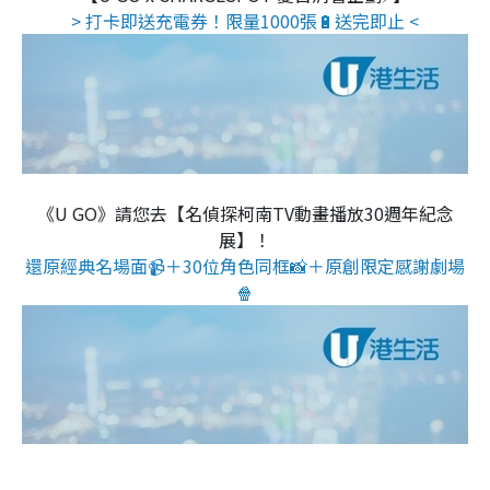
> 打卡即送充電券！限量1000張🔋送完即止 <
《U GO》請您去【名偵探柯南TV動畫播放30週年紀念
展】！
還原經典名場面📹＋30位角色同框📸＋原創限定感謝劇場
🍿