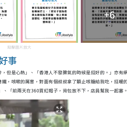
+6
點擊圖片放大
好事
冷，但是心熱」、「香港人不發脾氣的時候是挺好的。」亦有
港鐵，咳嗽的厲害，對面有個叔叔拿了顆止咳糖給我吃，挺暖
」、「前兩天在360買紅帽子，背包放不下，店員幫我一起塞