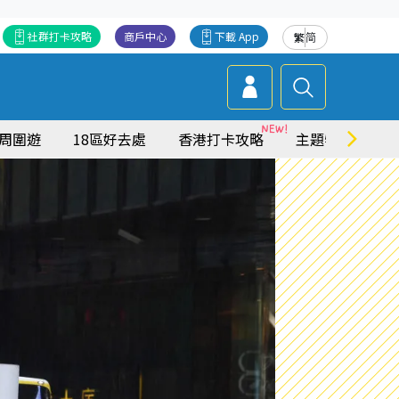
社群打卡攻略
商戶中心
下載 App
繁
简
周圍遊
18區好去處
香港打卡攻略
主題特集