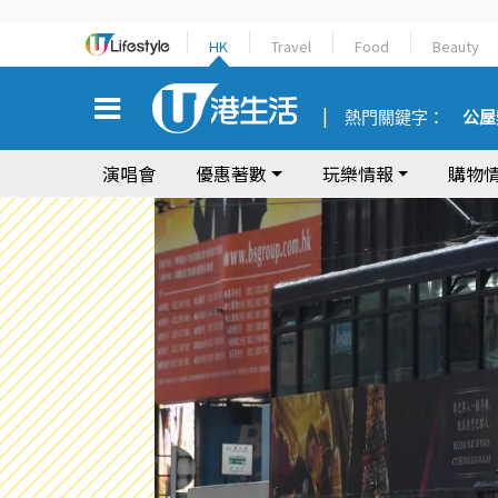
HK
Travel
Food
Beauty
熱門關鍵字：
公屋
演唱會
優惠著數
玩樂情報
購物