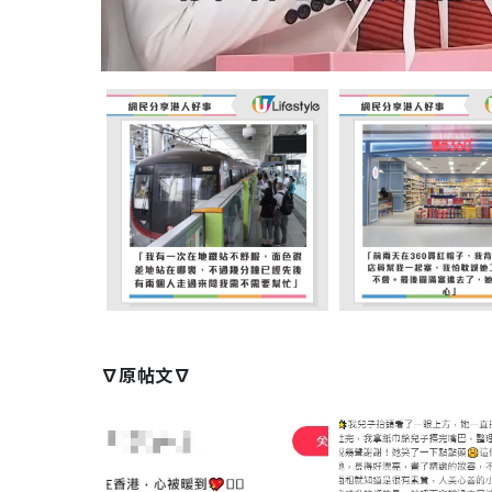
∇原帖文∇