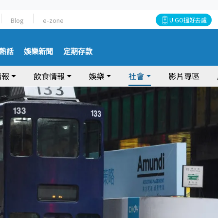
Blog
e-zone
U GO搵好去處
熱話
娛樂新聞
定期存款
情報
飲食情報
娛樂
社會
影片專區