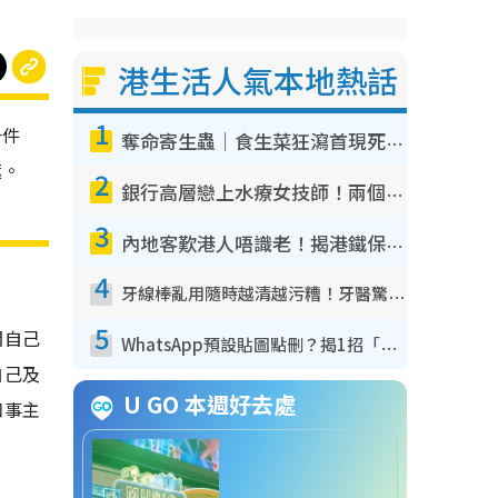
港生活人氣本地熱話
1
一件
奪命寄生蟲｜食生菜狂瀉首現死者！疫潮惡化錄1.8萬宗病例 揭洗菜3大謬誤
遮。
2
銀行高層戀上水療女技師！兩個月借128萬驚覺「沉船」沉落火海 揭背後疑似邪教操控賣淫
3
內地客歎港人唔識老！揭港鐵保鮮級冷氣 港人求放過：咪投訴
4
牙線棒亂用隨時越清越污糟！牙醫驚揭盲目過戶細菌恐致蛀牙：呢種先係日常真保養
5
間自己
WhatsApp預設貼圖點刪？揭1招「反向操作」還原簡潔介面 附3步實測教學
自己及
U GO 本週好去處
和事主