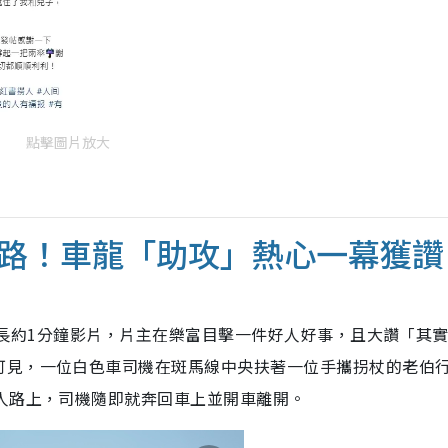
點擊圖片放大
路！車龍「助攻」熱心一幕獲讚
的一段長約1分鐘影片，片主在樂富目擊一件好人好事，且大讚「其
可見，一位白色車司機在斑馬線中央扶著一位手攜拐杖的老伯
人路上，司機隨即就奔回車上並開車離開。