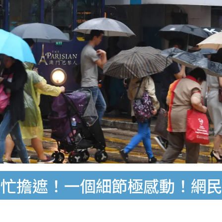
幫忙擔遮！一個細節極感動！網