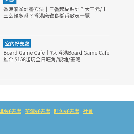
香港麻雀計番方法｜三番起糊點計？大三元/十
三么幾多番？香港麻雀食糊番數表一覽
室內好去處
Board Game Cafe｜7大香港Board Game Cafe
推介 $158起玩全日旺角/觀塘/荃灣
元朗好去處
荃灣好去處
旺角好去處
社會