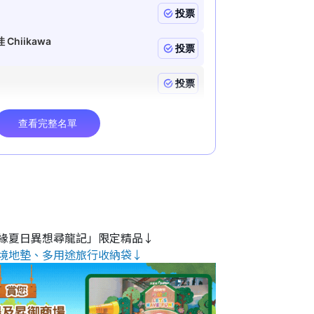
緣夏日異想尋龍記」限定精品↓
境地墊、多用途旅行收納袋↓