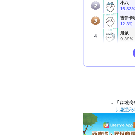
↓「森境奇
↓漫遊秘