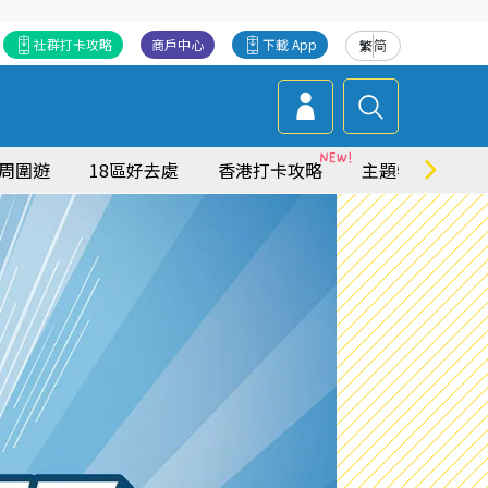
社群打卡攻略
商戶中心
下載 App
繁
简
周圍遊
18區好去處
香港打卡攻略
主題特集