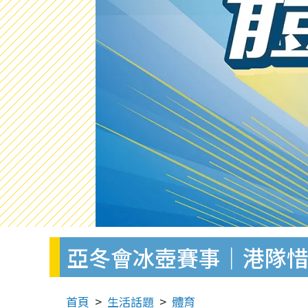
亞冬會冰壺賽事｜港隊惜
首頁
生活話題
體育