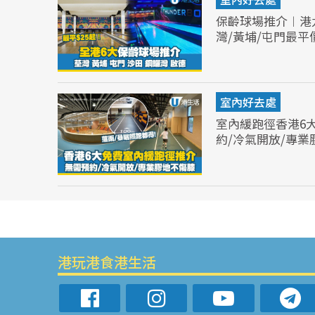
保齡球場推介︱港
灣/黃埔/屯門最平價
室內好去處
室內緩跑徑香港6
約/冷氣開放/專
港玩港食港生活