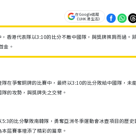
在Google追蹤
《UHK 港生活》
，香港代表隊以3:10的比分不敵中國隊，與獎牌擦肩而過。
首金。
隊在爭奪銅牌的比賽中，最終以3:10的比分敗給中國隊，未
國隊的攻勢，與獎牌失之交臂。
5:3的比分擊敗南韓隊，勇奪亞洲冬季運動會冰壺項目的歷史
為本屆賽事增添了精彩的篇章。