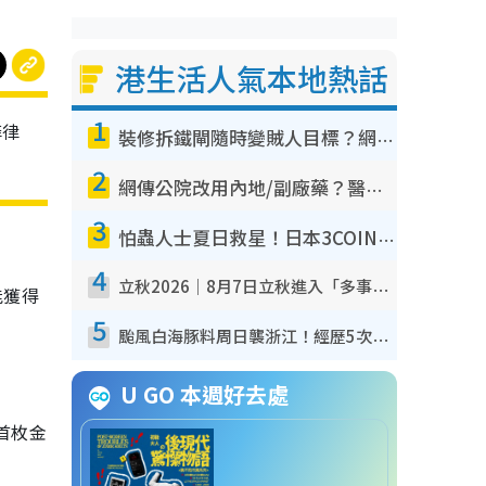
港生活人氣本地熱話
1
菲律
裝修拆鐵閘隨時變賊人目標？網民揭2大關鍵用途：裝新式等於白裝？附新舊鐵閘分別
2
網傳公院改用內地/副廠藥？醫生拆解正副廠分別 揭4類人換藥隨時出事
3
怕蟲人士夏日救星！日本3COINS爆紅驅蟲神器$45起 1招「全程免觸碰」輕鬆搞定小強
4
立秋2026｜8月7日立秋進入「多事之秋」 3件事唔做得！專家教6招開運 清枱頭／銀包納氣接好運
能獲得
5
颱風白海豚料周日襲浙江！經歷5次「眼牆置換」極罕見 成登陸內地最長途颱風
U GO 本週好去處
首枚金