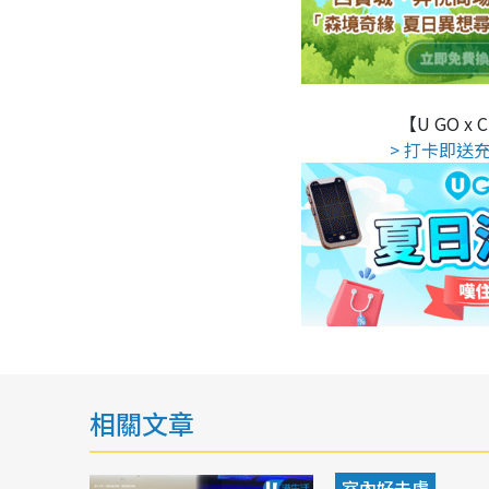
【U GO x
> 打卡即送充
相關文章
室內好去處