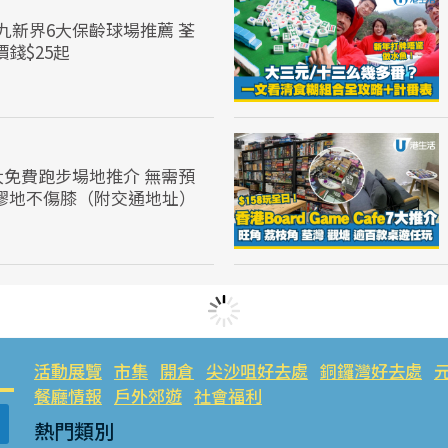
九新界6大保齡球場推薦 荃
錢$25起
大免費跑步場地推介 無需預
業膠地不傷膝（附交通地址）
活動展覽
市集
開倉
尖沙咀好去處
銅鑼灣好去處
餐廳情報
戶外郊遊
社會福利
熱門類別