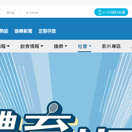
Blog
e-zone
U GO搵好去處
熱話
娛樂新聞
定期存款
情報
飲食情報
娛樂
社會
影片專區