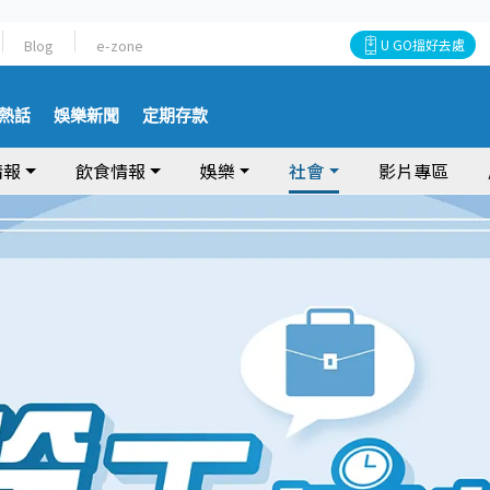
Blog
e-zone
U GO搵好去處
熱話
娛樂新聞
定期存款
情報
飲食情報
娛樂
社會
影片專區