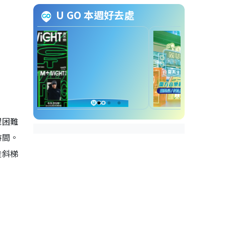
非公務員合約兼職帶位員組長申
U GO 本週好去處
請方法
非公務員合約兼職帶位員組長截
止申請日期
非公務員合約兼職帶位員組長招
聘查詢方法
理困難
時間。
陡斜梯