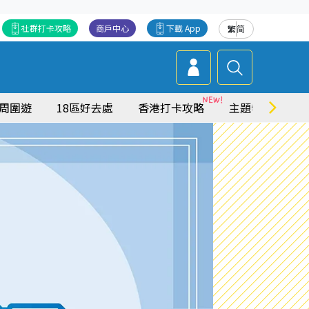
社群打卡攻略
商戶中心
下載 App
繁
简
周圍遊
18區好去處
香港打卡攻略
主題特集