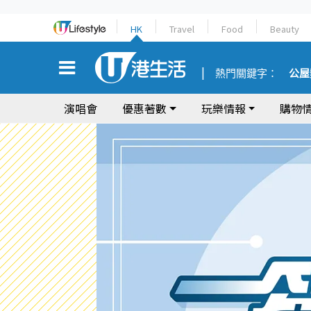
HK
Travel
Food
Beauty
熱門關鍵字：
公屋
演唱會
優惠著數
玩樂情報
購物