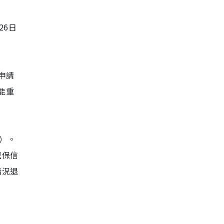
26日
的申請
未能重
）。
確保信
情況退