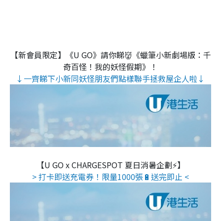
【新會員限定】《U GO》請你睇👹《蠟筆小新劇場版：千
奇百怪！我的妖怪假期》！
↓一齊睇下小新同妖怪朋友們點樣聯手拯救屋企人啦↓
【U GO x CHARGESPOT 夏日消暑企劃⚡】
> 打卡即送充電券！限量1000張🔋送完即止 <