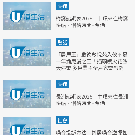
交通
梅窩船期表2026｜中環來往梅窩
快船、慢船時間+票價
熱話
「居屋王」啟德啟悅苑入伙不足
一年淪甩漏之王！插頭噴火花致
大停電 多戶業主全屋家電報銷
交通
長洲船期表2026｜中環來往長洲
快船、慢船時間+票價
社會
噪音投訴方法︱鄰居噪音滋擾如