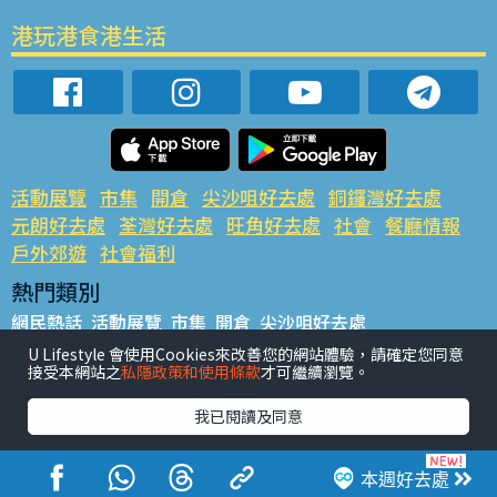
港玩港食港生活
活動展覽
市集
開倉
尖沙咀好去處
銅鑼灣好去處
元朗好去處
荃灣好去處
旺角好去處
社會
餐廳情報
戶外郊遊
社會福利
熱門類別
網民熱話
活動展覽
市集
開倉
尖沙咀好去處
銅鑼灣好去處
元朗好去處
荃灣好去處
旺角好去處
社會
U Lifestyle 會使用Cookies來改善您的網站體驗，請確定您同意
接受本網站之
私隱政策和使用條款
才可繼續瀏覽。
餐廳情報
戶外郊遊
熱門標籤
我已閱讀及同意
#UGO搵好去處
#人氣活動推介
#美食社群熱話
#親子玩樂好去處
#ULifestyle應用程式
#限時搶
本週好去處
#UJetso禮物放送
#ULifestyle商戶中心
#著數
#網絡熱話