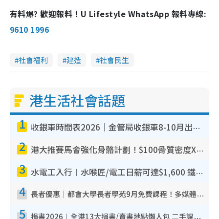
有料爆? 歡迎報料！U Lifestyle WhatsApp 報料專線:
9610 1996
社會福利
建造
社會民生
港生活社會話題
1
收銀車時間表2026｜金管局收銀車8-10月出沒地點+時間！無須手續費！硬幣免費轉現鈔或增值至八達通
2
港大推賽馬會強化骨骼計劃！$100骨質密度X光檢查 完成免費運動訓練送超市禮券！附參加資格
3
水電工入行︱水喉匠/電工日薪可達$1,600 鐵飯碗職業難被AI取代！附薪酬參考＋入行考牌途徑
4
長者優惠｜都會大學長者學苑9月免費課程！多媒體/微電影創作/網絡安全 附報名方法教學
5
捐書2026︱全港13大捐書/賣書地點懶人包 二手課本最高$150＋舊書換免費咖啡/戲票