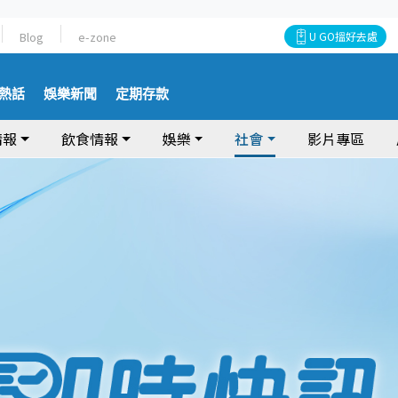
Blog
e-zone
U GO搵好去處
熱話
娛樂新聞
定期存款
情報
飲食情報
娛樂
社會
影片專區