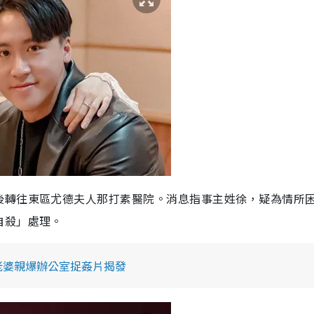
後轉往東區尤德夫人那打素醫院。消息指事主姓徐，疑為情所
自殺」處理。
老婆親爆辦公室捉姦片揭發