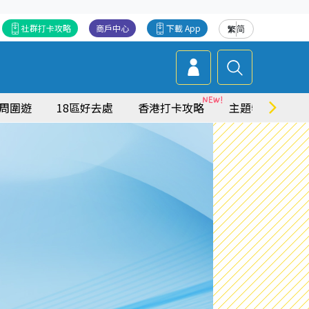
社群打卡攻略
商戶中心
下載 App
繁
简
周圍遊
18區好去處
香港打卡攻略
主題特集