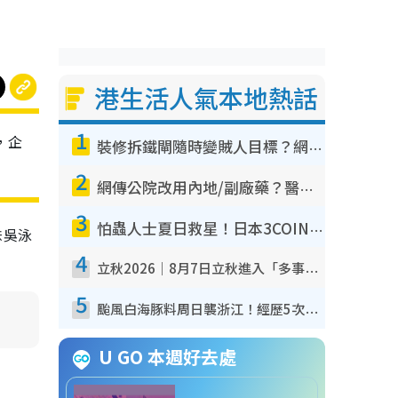
港生活人氣本地熱話
1
，企
裝修拆鐵閘隨時變賊人目標？網民揭2大關鍵用途：裝新式等於白裝？附新舊鐵閘分別
2
網傳公院改用內地/副廠藥？醫生拆解正副廠分別 揭4類人換藥隨時出事
3
怕蟲人士夏日救星！日本3COINS爆紅驅蟲神器$45起 1招「全程免觸碰」輕鬆搞定小強
妹吳泳
4
立秋2026｜8月7日立秋進入「多事之秋」 3件事唔做得！專家教6招開運 清枱頭／銀包納氣接好運
5
颱風白海豚料周日襲浙江！經歷5次「眼牆置換」極罕見 成登陸內地最長途颱風
U GO 本週好去處