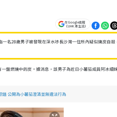
在Google追蹤
《UHK 港生活》
，指一名28歲男子被發現在深水埗長沙灣一住所內疑似燒炭自殺
有一盤燃燒中的炭。據消息，該男子為近日小薯茄成員阿冰細
明認錯 公開為小薯茄澄清並無違法行為