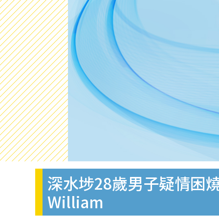
深水埗28歲男子疑情困
William