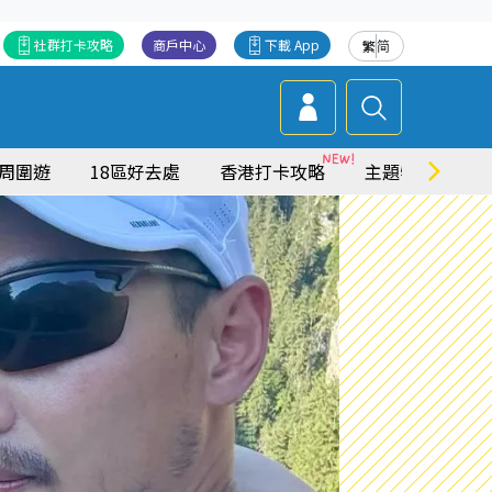
社群打卡攻略
商戶中心
下載 App
繁
简
周圍遊
18區好去處
香港打卡攻略
主題特集