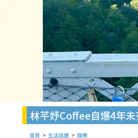
林芊妤Coffee自爆4
首頁
生活話題
娛樂