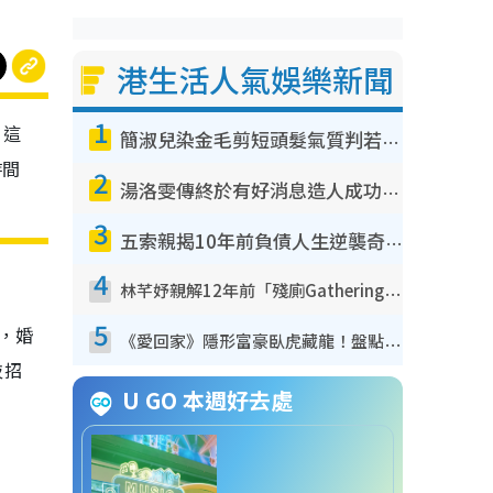
港生活人氣娛樂新聞
1
，這
簡淑兒染金毛剪短頭髮氣質判若兩人！嚇壞老公麥大力都認唔出：「你做咩事？」
時間
2
湯洛雯傳終於有好消息造人成功！兩大細節曝孕味極濃惹猜測：大肚婆先會咁！
3
五索親揭10年前負債人生逆襲奇蹟！全靠去一地方轉運後即遇上馬先生
4
林芊妤親解12年前「殘廁Gathering」真相！高層解約一句話重創尊嚴至今拒返TVB
5
，婚
《愛回家》隱形富豪臥虎藏龍！盤點12位財氣逼人的有錢藝人：呢位靚女3億身家唔憂做
枝招
U GO 本週好去處