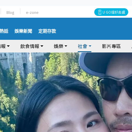
Blog
e-zone
U GO搵好去處
熱話
娛樂新聞
定期存款
情報
飲食情報
娛樂
社會
影片專區