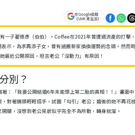
在Google追蹤
《UHK 港生活》
有一子翟德彥（伯伯）。Coffee在2021年曾遭遇流產的打擊
開表示，為求再添子女，曾有過搬新家換換運勢的念頭。然而
展，她最近公開原因，坦言老公「沒動力」有原因！
大分別？
題寫著：「我要公開結婚6年未能懷上第二胎的真相！！」畫面中
姿，對著鏡頭輕輕招手，試圖「勾引」老公；婚後的她不再花
叉開腿，沒想到老公見狀似乎完全不為所動，轉身就溜。