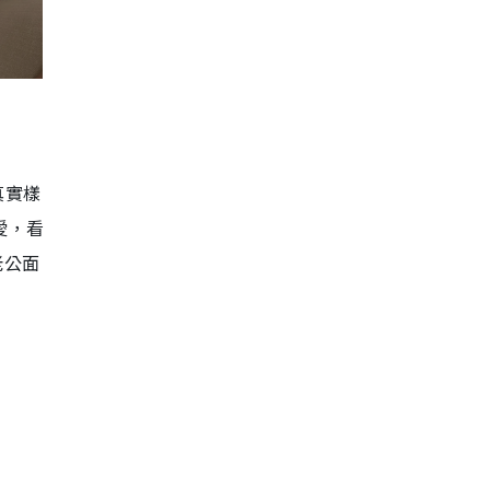
真實樣
愛，看
老公面