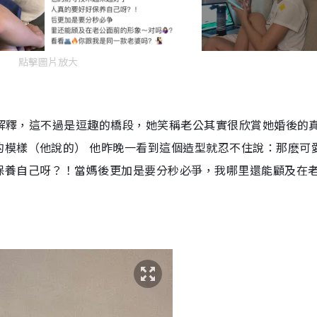
點擊圖片放大
隨後解釋，這不過是逗趣的橋段，她笑稱老公其實很欣賞她婚後的
的模樣（他說的） 他昨晚一看到這個造型就忍不住說：那麽可
保養自己呀？！當媽後更加是要分秒必爭，我哪里還能顧及在