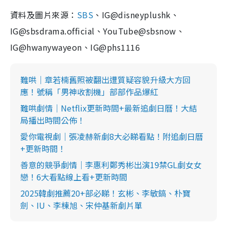
資料及圖片來源：
SBS
、IG@disneyplushk、
IG@sbsdrama.official、YouTube@sbsnow、
IG@hwanywayeon、IG@phs1116
難哄｜章若楠舊照被翻出遭質疑容貌升級大方回
應！號稱「男神收割機」部部作品爆紅
難哄劇情｜Netflix更新時間+最新追劇日曆！大結
局播出時間公佈！
愛你電視劇｜張凌赫新劇8大必睇看點！附追劇日曆
+更新時間！
善意的競爭劇情｜李惠利鄭秀彬出演19禁GL劇女女
戀！6大看點線上看+更新時間
2025韓劇推薦20+部必睇！玄彬、李敏鎬、朴寶
劍、IU、李棟旭、宋仲基新劇片單