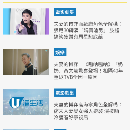
電影劇集
夫妻的博弈張頴康角色全解構：
狠甩30磅演「媽寶渣男」 肢體
搞笑獲讚有周星馳底蘊
娛樂
夫妻的博弈｜《嚦咕嚦咕》「奶
奶」黃文慧驚喜登場！相隔40年
重返TVB全因一原因
電影劇集
夫妻的博弈高海寧角色全解構：
癌末人妻變女強人逆襲 演技晒
冷獲看好爭視后