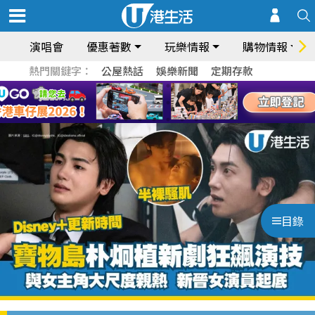
演唱會
優惠著數
玩樂情報
購物情報
熱門關鍵字：
公屋熱話
娛樂新聞
定期存款
目錄