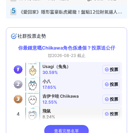
5
《愛回家》隱形富豪臥虎藏龍！盤點12位財氣逼人的有錢藝人：呢位靚女3億身家唔憂做