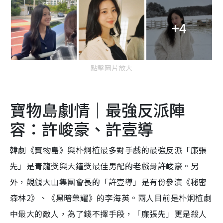
+4
點擊圖片放大
寶物島劇情｜最強反派陣
容：許峻豪、許壹導
韓劇《寶物島》與朴炯植最多對手戲的最強反派「廉張
先」是青龍獎與大鐘獎最佳男配的老戲骨許峻豪。另
外，覬覦大山集團會長的「許壹導」是有份參演《秘密
森林2》、《黑暗榮耀》的李海英。兩人目前是朴炯植劇
中最大的敵人，為了錢不擇手段，「廉張先」更是殺人