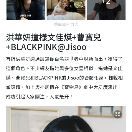
+2
點擊圖片放大
洪華妍撞樣文佳煐+曹寶兒
+BLACKPINK@Jisoo
有指洪華妍透過試鏡從百名競爭者中脫穎而出，獲得了
這個角色。不少網友指她與多位女星相似，指她是文佳
煐、曹寶兒和BLACKPINK的Jisoo的合體化身，樣貌相
當吸睛，加上與朴炯植在《寶物島》劇中大尺度演出，
成功引起大家關注，人氣急升！