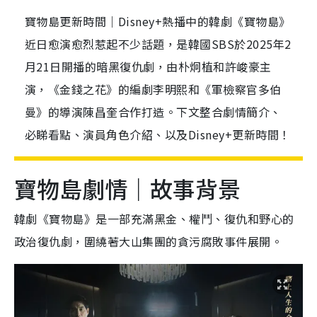
寶物島更新時間｜Disney+熱播中的韓劇《寶物島》
近日愈演愈烈惹起不少話題，是韓國SBS於2025年2
月21日開播的暗黑復仇劇，由朴炯植和許峻豪主
演，《金錢之花》的編劇李明熙和《軍檢察官多伯
曼》的導演陳昌奎合作打造。下文整合劇情簡介、
必睇看點、演員角色介紹、以及Disney+更新時間！
寶物島劇情｜故事背景
韓劇《寶物島》是一部充滿黑金、權鬥、復仇和野心的
政治復仇劇，圍繞著大山集團的貪污腐敗事件展開。