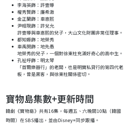
李海英飾：許壹導
權秀賢飾：廉希澈
金正蘭飾：車悳熙
尹相現飾：許兌允
許壹導與車悳熙的兒子，大山文化財團非常任理事。
都知嫄飾：地榮秀
車禹閔飾：地先愚
地榮秀的兒子，一個對徐東柱充滿好奇心的高中生。
孔祉呼飾：明太琴
「首爾樂器行」的老闆，也是明寶私貸行的第四代老
板，曾是黑客，與徐東柱關係密切。
寶物島集數+更新時間
韓劇《寶物島》共有16集，每週五、六晚間10點（韓國
時間）在SBS播出，並由Disney+同步跟播。