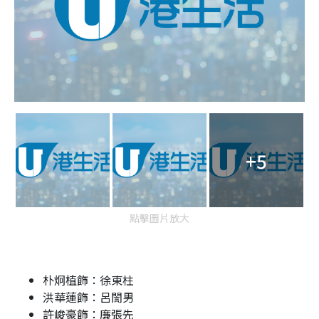
+5
點擊圖片放大
朴炯植飾：徐東柱
洪華蓮飾：呂誾男
許峻豪飾：廉張先