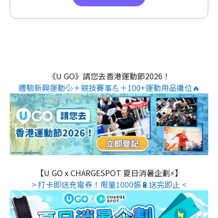
《U GO》請您去香港運動節2026！
體驗新興運動💦＋競技賽事💪＋100+運動用品攤位🔥
【U GO x CHARGESPOT 夏日消暑企劃⚡】
> 打卡即送充電券！限量1000張🔋送完即止 <