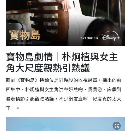
寶物島劇情｜朴炯植與女主
角大尺度親熱引熱議
韓劇《寶物島》持續位居同時段的收視冠軍，播出的前
四集中，朴炯植與女主角洪華妍熱吻、鴛鴦浴、床戲到
暴走情節引起觀眾熱議，不少網友直呼「尺度真的太大
了」。