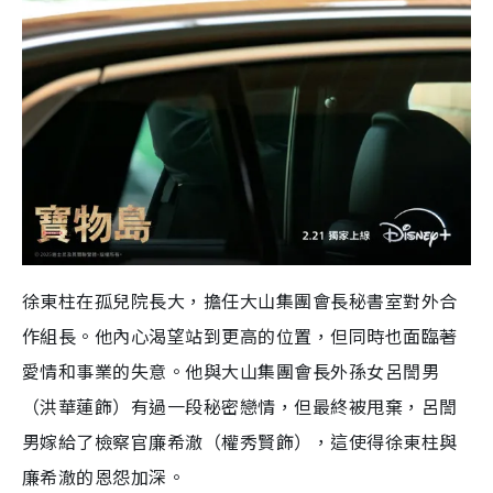
徐東柱在孤兒院長大，擔任大山集團會長秘書室對外合
作組長。他內心渴望站到更高的位置，但同時也面臨著
愛情和事業的失意。他與大山集團會長外孫女呂誾男
（洪華蓮飾）有過一段秘密戀情，但最終被甩棄，呂誾
男嫁給了檢察官廉希澈（權秀賢飾），這使得徐東柱與
廉希澈的恩怨加深。