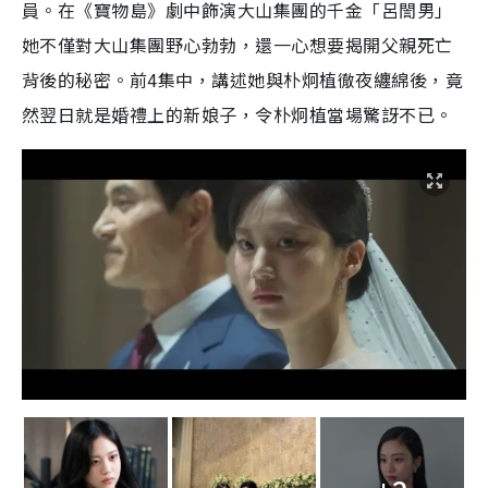
員。在《寶物島》劇中飾演大山集團的千金「呂誾男」
她不僅對大山集團野心勃勃，還一心想要揭開父親死亡
背後的秘密。前4集中，講述她與朴炯植徹夜纏綿後，竟
然翌日就是婚禮上的新娘子，令朴炯植當場驚訝不已。