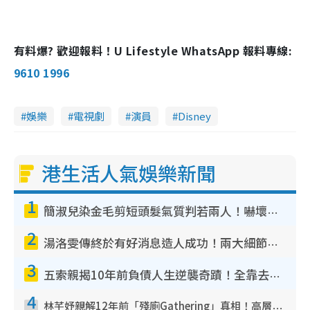
有料爆? 歡迎報料！U Lifestyle WhatsApp 報料專線:
9610 1996
娛樂
電視劇
演員
Disney
港生活人氣娛樂新聞
1
簡淑兒染金毛剪短頭髮氣質判若兩人！嚇壞老公麥大力都認唔出：「你做咩事？」
2
湯洛雯傳終於有好消息造人成功！兩大細節曝孕味極濃惹猜測：大肚婆先會咁！
3
五索親揭10年前負債人生逆襲奇蹟！全靠去一地方轉運後即遇上馬先生
4
林芊妤親解12年前「殘廁Gathering」真相！高層解約一句話重創尊嚴至今拒返TVB