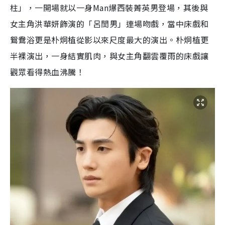
柱」，一開場就以一身Man爆西裝菁英男登場，其後與
女主角洪華妍飾演的「呂誾男」連場吻戲，當中床戲和
鴛鴦浴更是朴炯植從影以來尺度最大的演出。朴炯植更
半裸演出，一身結實肌肉，與女主角翻雲覆雨的床戲讓
觀眾看得熱血沸騰！