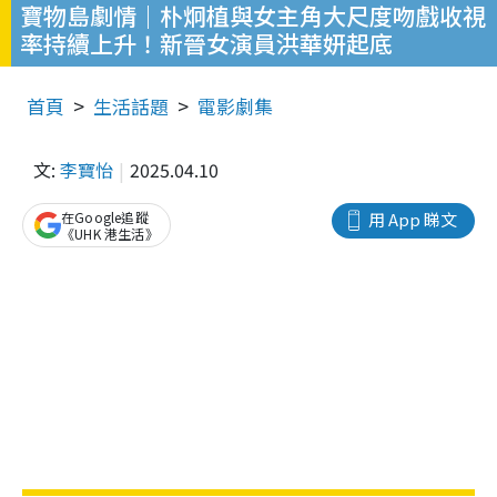
寶物島劇情｜朴炯植與女主角大尺度吻戲收視
率持續上升！新晉女演員洪華妍起底
首頁
生活話題
電影劇集
文:
李寶怡
2025.04.10
在Google追蹤
用 App 睇文
《UHK 港生活》