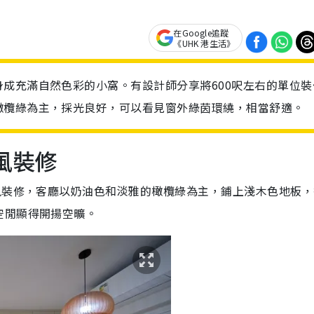
在Google追蹤
《UHK 港生活》
成充滿自然色彩的小窩。有設計師分享將600呎左右的單位裝
橄欖綠為主，採光良好，可以看見窗外綠茵環繞，相當舒適。
風裝修
風裝修，客廳以奶油色和淡雅的橄欖綠為主，鋪上淺木色地板，
空閒顯得開揚空曠。