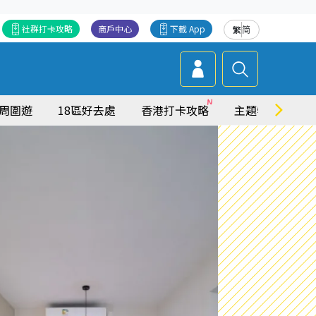
社群打卡攻略
商戶中心
下載 App
繁
简
周圍遊
18區好去處
香港打卡攻略
主題特集