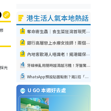
港生活人氣本地熱話
1
修
奪命寄生蟲｜食生菜狂瀉首現死者！疫潮惡化錄1.8萬宗病例 揭洗菜3大謬誤
2
銀行高層戀上水療女技師！兩個月借128萬驚覺「沉船」沉落火海 揭背後疑似邪教操控賣淫
3
內地客歎港人唔識老！揭港鐵保鮮級冷氣 港人求放過：咪投訴
4
牙線棒亂用隨時越清越污糟！牙醫驚揭盲目過戶細菌恐致蛀牙：呢種先係日常真保養
採光
5
WhatsApp預設貼圖點刪？揭1招「反向操作」還原簡潔介面 附3步實測教學
U GO 本週好去處