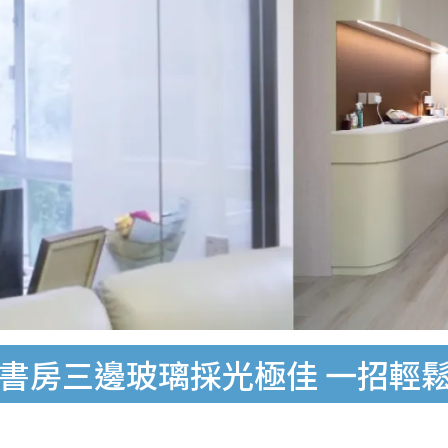
用 書房三邊玻璃採光極佳 一招輕