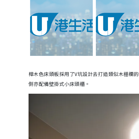
樺木色床頭板採用了V坑設計去打造類似木栅欄
側亦配備壁掛式小床頭櫃。