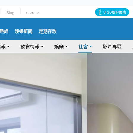
Blog
e-zone
U GO搵好去處
熱話
娛樂新聞
定期存款
情報
飲食情報
娛樂
社會
影片專區