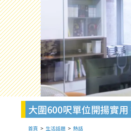
大圍600呎單位開揚實
首頁
生活話題
熱話