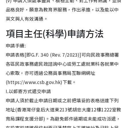
(v) 申請人須處事盡責、積極主動、對工作有熱誠，並須
品格良好，願意為教育界服務，作出承擔，以及能以中
英文與人有效溝通。
項目主任(科學)申請方法
申請手續:
申請表格[即G.F. 340 (Rev. 7/2023)]可向民政事務總署
各區民政事務處民政諮詢中心或勞工處就業科各就業中
心索取，亦可透過公務員事務局互聯網網址
(https://www.csb.gov.hk)下載。
I.以郵寄方式遞交申請
申請人須於截止申請日期或之前把填妥的表格送達下列
地址(香港灣仔皇后大道東213號胡忠大廈12樓1222室教
育局課程支援分部)。為避免郵件過期或未能成功派遞，
在投寄前請確保信封面已清楚寫上正確地址及已貼上足