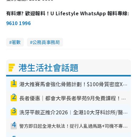
有料爆? 歡迎報料！U Lifestyle WhatsApp 報料專線:
9610 1996
著數
公務員事務局
港生活社會話題
1
港大推賽馬會強化骨骼計劃！$100骨質密度X光檢查 完成免費運動訓練送超市禮券！附參加資格
2
長者優惠｜都會大學長者學苑9月免費課程！多媒體/微電影創作/網絡安全 附報名方法教學
3
洗牙平靚正推介2026︱全港10大牙科診所/醫院懶人包 夜診至8點/鎮靜潔牙/醫療券適用
4
警方即日起全港大執法！捉行人亂過馬路+司機不專注駕駛！亂過馬路罰$2000