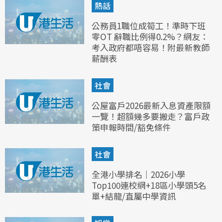
熱話
公務員1職位成筍工！準時下班
零OT 辭職比例得0.2%？網友：
考入政府都唔容易！附最新教師
薪酬表
社會
公屋富戶2026最新入息資產限額
一覽！超額幾多要搬走？富戶政
策申報時間/豁免條件
社會
全港小學排名｜2026小學
Top100連校網+18區小學頭5名
單+結龍/直屬中學資訊