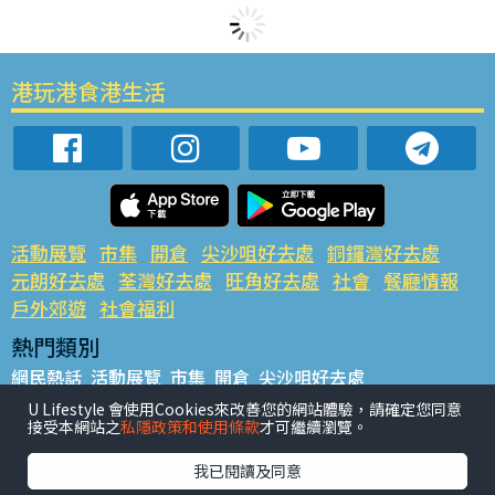
港玩港食港生活
活動展覽
市集
開倉
尖沙咀好去處
銅鑼灣好去處
元朗好去處
荃灣好去處
旺角好去處
社會
餐廳情報
戶外郊遊
社會福利
熱門類別
網民熱話
活動展覽
市集
開倉
尖沙咀好去處
銅鑼灣好去處
元朗好去處
荃灣好去處
旺角好去處
社會
U Lifestyle 會使用Cookies來改善您的網站體驗，請確定您同意
接受本網站之
私隱政策和使用條款
才可繼續瀏覽。
餐廳情報
戶外郊遊
熱門標籤
我已閱讀及同意