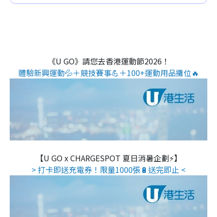
《U GO》請您去香港運動節2026！
體驗新興運動💦＋競技賽事💪＋100+運動用品攤位🔥
【U GO x CHARGESPOT 夏日消暑企劃⚡】
> 打卡即送充電券！限量1000張🔋送完即止 <