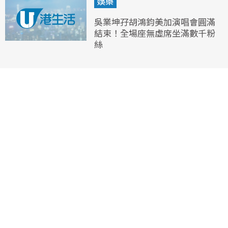
娛樂
吳業坤孖胡鴻鈞美加演唱會圓滿
結束！全場座無虛席坐滿數千粉
絲