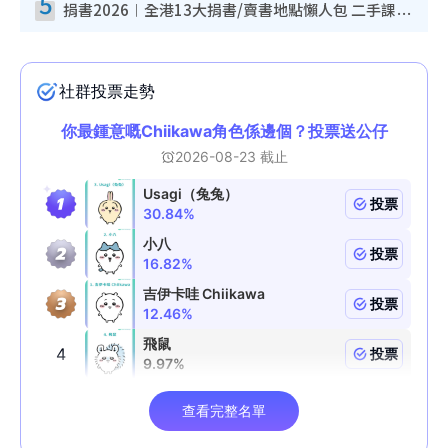
5
捐書2026︱全港13大捐書/賣書地點懶人包 二手課本最高$150＋舊書換免費咖啡/戲票