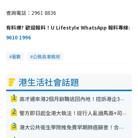
查詢電話：2961 8836
有料爆? 歡迎報料！U Lifestyle WhatsApp 報料專線:
9610 1996
著數
公務員事務局
港生活社會話題
1
高才通來港2個月辭職逃回內地！控訴港企3宗罪 歎微管理極窒息
2
警方即日起全港大執法！捉行人亂過馬路+司機不專注駕駛！亂過馬路罰$2000
3
港大公共衞生學院推免費早期肺癌篩查！合資格人士將獲全額資助定期血液化驗／電腦斷層掃描／風險評估