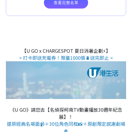
【U GO x CHARGESPOT 夏日消暑企劃⚡】
> 打卡即送充電券！限量1000張🔋送完即止 <
《U GO》請您去【名偵探柯南TV動畫播放30週年紀念
展】！
還原經典名場面📹＋30位角色同框📸＋原創限定感謝劇場
🍿