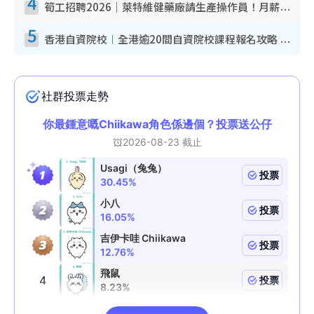
4
筍工招聘2026｜萊特維健藥廠請生產操作員！月薪高達$1.7萬 冷氣廠房/五天工作/保證雙糧
5
香港自資院校︱全港逾20間自資院校課程報名攻略 留位費可退/申請日期/報名連結