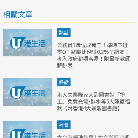
相關文章
熱話
公務員1職位成筍工！準時下班
零OT 辭職比例得0.2%？網友：
考入政府都唔容易！附最新教師
薪酬表
熱話
港人失業瞞家人到圖書館「扮
工」免費充電/斟水等5大隱藏福
利【附香港4大最靚圖書館】
社會
六合彩攪珠結果 | 六合彩近10期