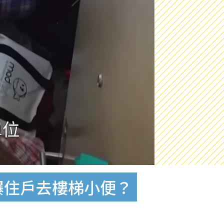
爆住戶去樓梯小便？