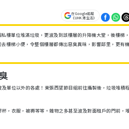
在Google追蹤
《UHK 港生活》
個私樓單位堆滿垃圾，更波及到該樓層的升降機大堂，後樓梯
前去樓梯小便，令整個樓層都傳出惡臭異味，影響鄰里，更有
惡臭
波及單位以外的各處！東張西望節目組前往攝製後，垃圾堆積
膠杯，衣服，被褥等等。雜物之多甚至波及對面租戶的門前，