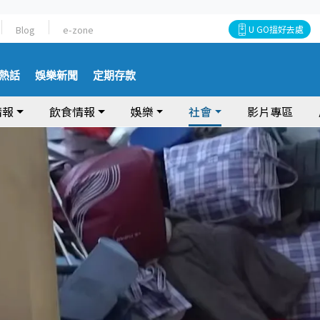
Blog
e-zone
U GO搵好去處
熱話
娛樂新聞
定期存款
情報
飲食情報
娛樂
社會
影片專區