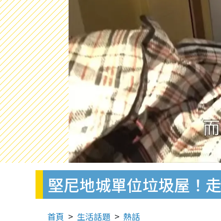
堅尼地城單位垃圾屋！走
首頁
生活話題
熱話