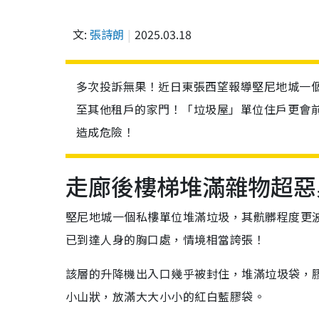
文:
張詩朗
2025.03.18
多次投訴無果！近日東張西望報導堅尼地城一
至其他租戶的家門！「垃圾屋」單位住戶更會
造成危險！
走廊後樓梯堆滿雜物超
堅尼地城一個私樓單位堆滿垃圾，其骯髒程度更
已到達人身的胸口處，情境相當誇張！
該層的升降機出入口幾乎被封住，堆滿垃圾袋，
小山狀，放滿大大小小的紅白藍膠袋。