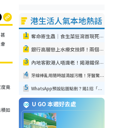
港生活人氣本地熱話
1
，甚
奪命寄生蟲｜食生菜狂瀉首現死者！疫潮惡化錄1.8萬宗病例 揭洗菜3大謬誤
機會
2
銀行高層戀上水療女技師！兩個月借128萬驚覺「沉船」沉落火海 揭背後疑似邪教操控賣淫
3
內地客歎港人唔識老！揭港鐵保鮮級冷氣 港人求放過：咪投訴
4
牙線棒亂用隨時越清越污糟！牙醫驚揭盲目過戶細菌恐致蛀牙：呢種先係日常真保養
5
程度竟
WhatsApp預設貼圖點刪？揭1招「反向操作」還原簡潔介面 附3步實測教學
U GO 本週好去處
堆積如