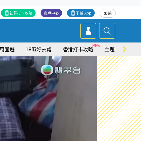
社群打卡攻略
商戶中心
下載 App
繁
简
周圍遊
18區好去處
香港打卡攻略
主題特集