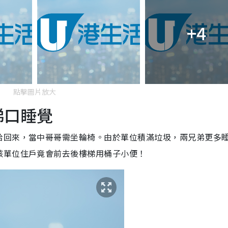
+4
點擊圖片放大
梯口睡覺
拾回來，當中哥哥需坐輪椅。由於單位積滿垃圾，兩兄弟更多
該單位住戶竟會前去後樓梯用桶子小便！