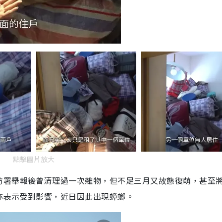
點擊圖片放大
防署舉報後曾清理過一次雜物，但不足三月又故態復萌，甚至
亦表示受到影響，近日因此出現蟑螂。