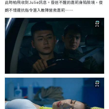
此時柏飛收到Julie訊息。昏迷不醒的嘉莉身陷險境，俊
朗不惜違抗指令潛入敵陣營救嘉莉……