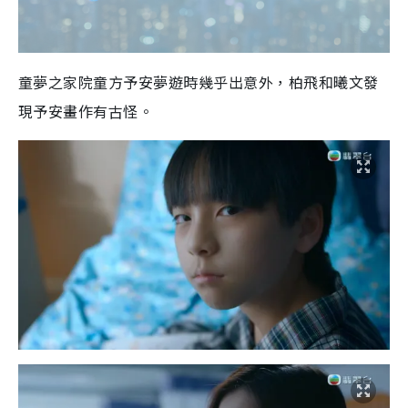
童夢之家院童方予安夢遊時幾乎出意外，柏飛和曦文發
現予安畫作有古怪。