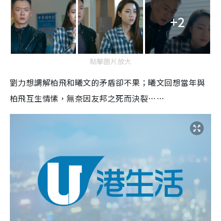
+2
點擊圖片放大
劉力想調解柏飛和曦文的矛盾卻不果；曦文回想當年與
柏飛互生情愫，無奈因友邦之死而決裂……