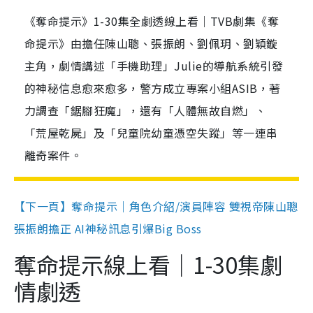
《奪命提示》1-30集全劇透線上看｜TVB劇集《奪
命提示》由擔任陳山聰、張振朗、劉佩玥、劉穎鏇
主角，劇情講述「手機助理」Julie的導航系統引發
的神秘信息愈來愈多，警方成立專案小組ASIB，著
力調查「鋸腳狂魔」，還有「人體無故自燃」、
「荒屋乾屍」及「兒童院幼童憑空失蹤」等一連串
離奇案件。
【下一頁】奪命提示｜角色介紹/演員陣容 雙視帝陳山聰
張振朗擔正 AI神秘訊息引爆Big Boss
奪命提示線上看｜1-30集劇
情劇透