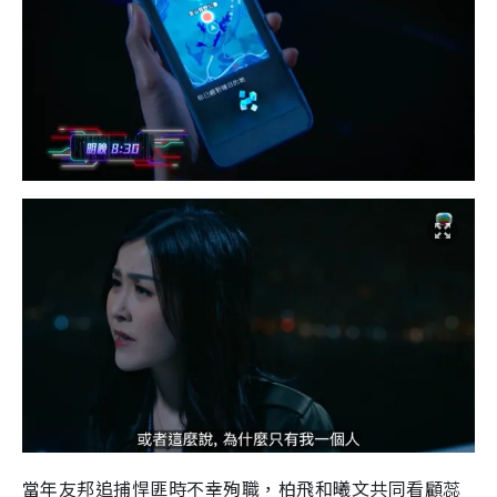
當年友邦追捕悍匪時不幸殉職，柏飛和曦文共同看顧蕊