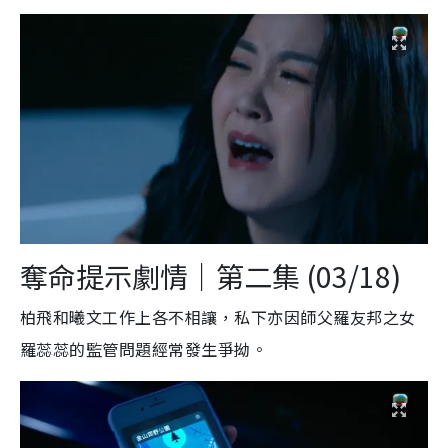
奪命提示劇情｜
第二集 (03/18)
柏飛和曦文工作上各不相讓，私下亦因師父羅友邦之女
羅蕊蕊的監管問題經常發生爭拗。