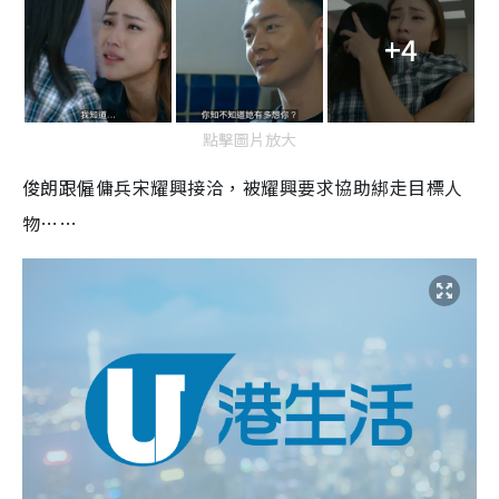
+4
點擊圖片放大
俊朗跟僱傭兵宋耀興接洽，被耀興要求協助綁走目標人
物……