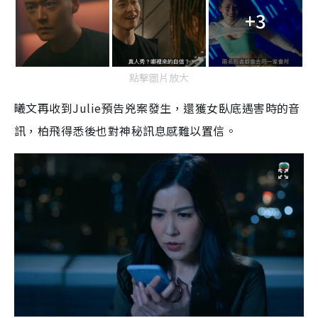
+3
點擊圖片放大
曦文再收到Julie預告兇案發生，還獲女臥底遇害時的音
訊，柏飛得悉後也對神秘訊息感難以置信。