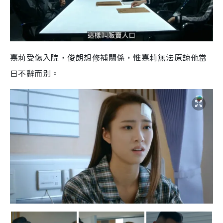
嘉莉受傷入院，俊朗想修補關係，惟嘉莉無法原諒他當
日不辭而別。