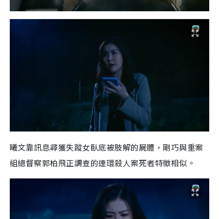
曦文靠訊息尋獲失蹤女臥底被肢解的屍體，
剛巧與重案
組總督察郭柏飛正調查的連環殺人案死者特徵相似。