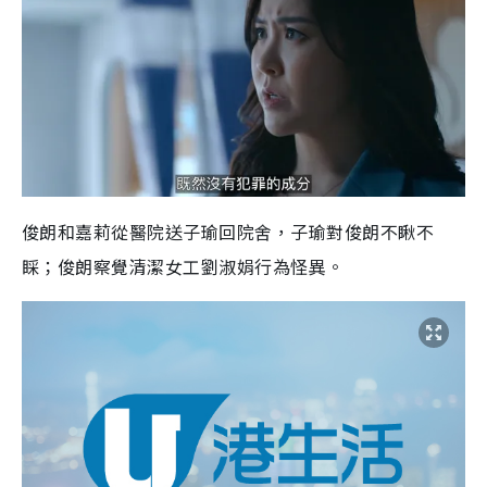
俊朗和嘉莉從醫院送子瑜回院舍，子瑜對俊朗不瞅不
睬；俊朗察覺清潔女工劉淑娟行為怪異。