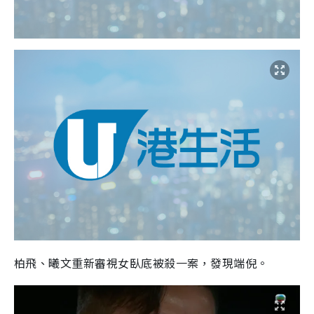
柏飛、曦文重新審視女臥底被殺一案，發現端倪。