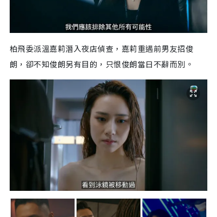
柏飛委派溫嘉莉潛入夜店偵查，嘉莉重遇前男友招俊
朗，卻不知俊朗另有目的，只恨俊朗當日不辭而別。