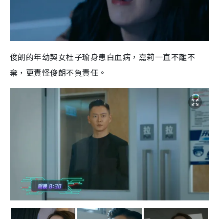
俊朗的年幼契女杜子瑜身患白血病，嘉莉一直不離不
棄，更責怪俊朗不負責任。