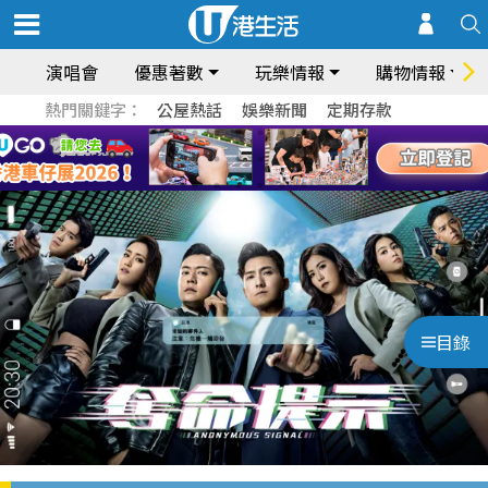
演唱會
優惠著數
玩樂情報
購物情報
熱門關鍵字：
公屋熱話
娛樂新聞
定期存款
目錄