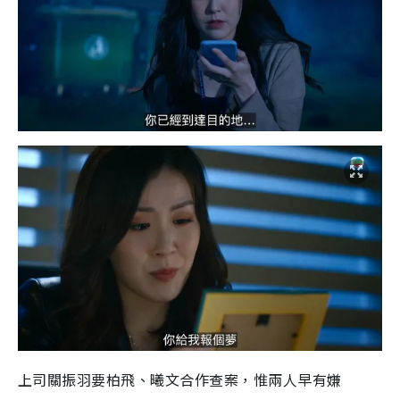
上司關振羽要柏飛、曦文合作查案，惟兩人早有嫌