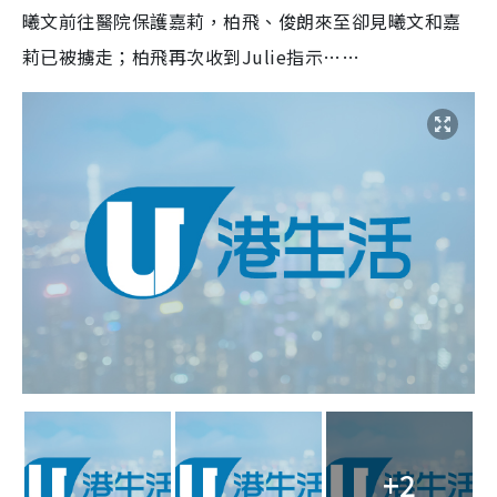
曦文前往醫院保護嘉莉，柏飛、俊朗來至卻見曦文和嘉
莉已被擄走；柏飛再次收到Julie指示……
+2