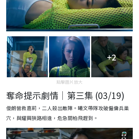
+2
點擊圖片放大
奪命提示劇情｜第三集 (03/19)
俊朗營救嘉莉，二人殺出敵陣。曦文帶隊攻破僱傭兵巢
穴，與耀興狹路相逢，危急間柏飛趕到。