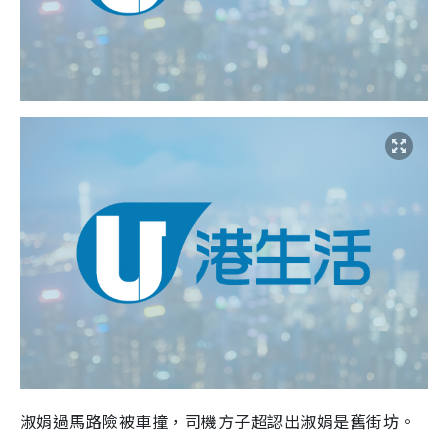
淑娟過馬路險被車撞，司機方子超認出淑娟是舊街坊。