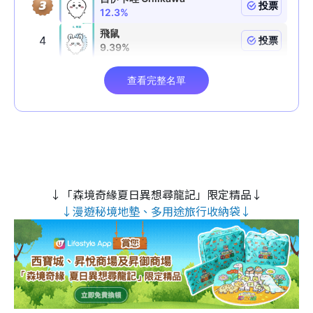
↓「森境奇緣夏日異想尋龍記」限定精品↓
↓漫遊秘境地墊、多用途旅行收納袋↓