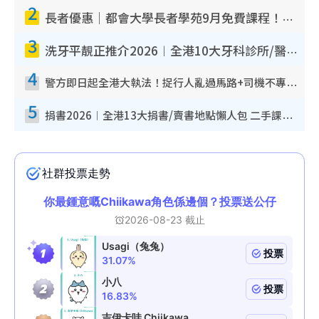
2
長者優惠｜都會大學長者學苑9月免費課程！多媒體/微電影創作/網絡安全 附報名方法教學
3
洗牙平靚正推介2026︱全港10大牙科診所/醫院懶人包 夜診至8點/鎮靜潔牙/醫療券適用
4
警方即日起全港大執法！捉行人亂過馬路+司機不專注駕駛！亂過馬路罰$2000
5
捐書2026︱全港13大捐書/賣書地點懶人包 二手課本最高$150＋舊書換免費咖啡/戲票