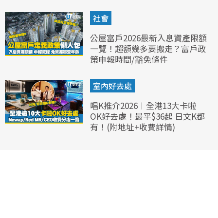
社會
公屋富戶2026最新入息資產限額
一覽！超額幾多要搬走？富戶政
策申報時間/豁免條件
室內好去處
唱K推介2026︱全港13大卡啦
OK好去處！最平$36起 日文K都
有！(附地址+收費詳情)