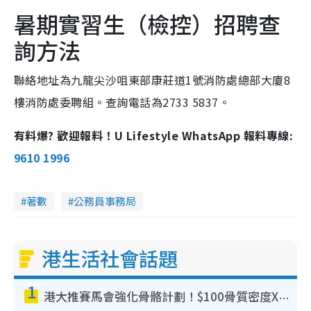
暑期實習生（檢控）招聘查
詢方法
聯絡地址為九龍尖沙咀東部康莊道1號消防處總部大廈8
樓消防處委聘組。查詢電話為2733 5837。
有料爆? 歡迎報料！U Lifestyle WhatsApp 報料專線:
9610 1996
著數
公務員事務局
港生活社會話題
1
港大推賽馬會強化骨骼計劃！$100骨質密度X光檢查 完成免費運動訓練送超市禮券！附參加資格