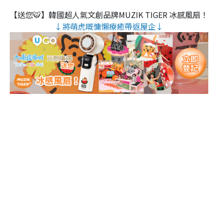
【送您🐯】韓國超人氣文創品牌MUZIK TIGER 冰感風扇！
↓將萌虎嘅慵懶療癒帶返屋企↓