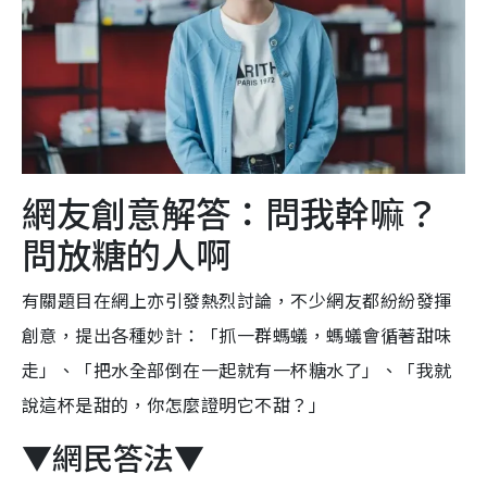
網友創意解答：問我幹嘛？
問放糖的人啊
有關題目在網上亦引發熱烈討論，不少網友都紛紛發揮
創意，提出各種妙計：「抓一群螞蟻，螞蟻會循著甜味
走」、「把水全部倒在一起就有一杯糖水了」、「我就
說這杯是甜的，你怎麼證明它不甜？」
▼網民答法▼