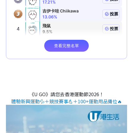
《U GO》請您去香港運動節2026！
體驗新興運動💦＋競技賽事💪＋100+運動用品攤位🔥