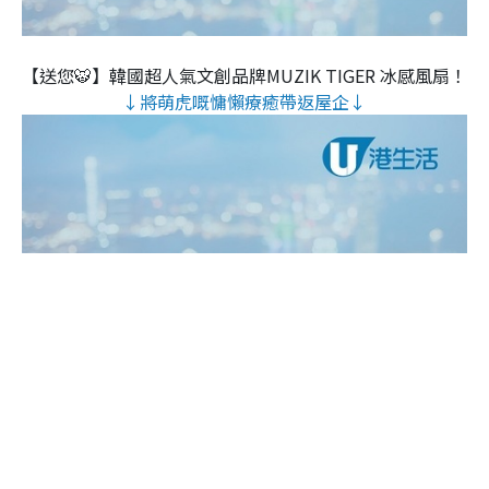
【送您🐯】韓國超人氣文創品牌MUZIK TIGER 冰感風扇！
↓將萌虎嘅慵懶療癒帶返屋企↓