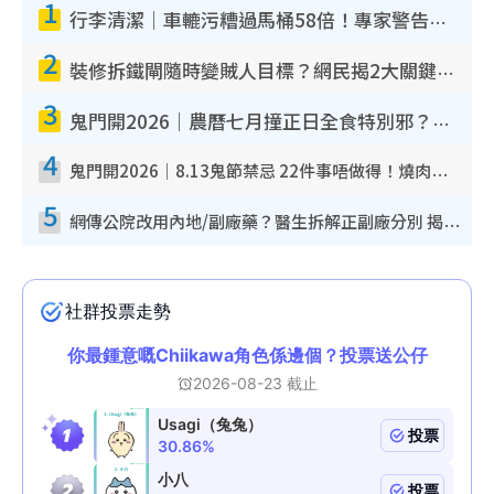
1
行李清潔｜車轆污糟過馬桶58倍！專家警告忌用酒精抹 教1招免污手除菌
2
裝修拆鐵閘隨時變賊人目標？網民揭2大關鍵用途：裝新式等於白裝？附新舊鐵閘分別
3
鬼門開2026｜農曆七月撞正日全食特別邪？專家警告切忌做一事！揭4大禁忌+2招保平安
4
鬼門開2026｜8.13鬼節禁忌 22件事唔做得！燒肉、刺身要少食？半夜勿吹口哨/打呢個電話
5
網傳公院改用內地/副廠藥？醫生拆解正副廠分別 揭4類人換藥隨時出事