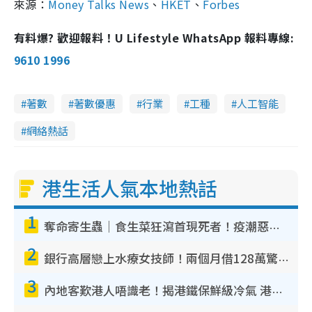
來源：
Money Talks News
、
HKET
、
Forbes
有料爆? 歡迎報料！U Lifestyle WhatsApp 報料專線:
9610 1996
著數
著數優惠
行業
工種
人工智能
網絡熱話
港生活人氣本地熱話
1
奪命寄生蟲｜食生菜狂瀉首現死者！疫潮惡化錄1.8萬宗病例 揭洗菜3大謬誤
2
銀行高層戀上水療女技師！兩個月借128萬驚覺「沉船」沉落火海 揭背後疑似邪教操控賣淫
3
內地客歎港人唔識老！揭港鐵保鮮級冷氣 港人求放過：咪投訴