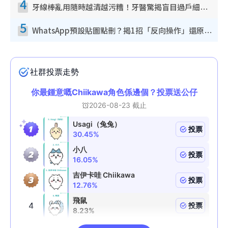
4
牙線棒亂用隨時越清越污糟！牙醫驚揭盲目過戶細菌恐致蛀牙：呢種先係日常真保養
5
WhatsApp預設貼圖點刪？揭1招「反向操作」還原簡潔介面 附3步實測教學