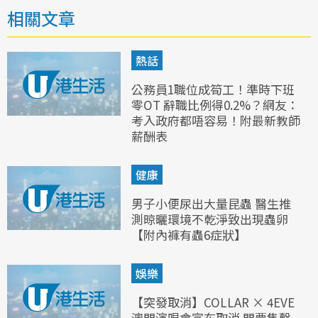
相關文章
熱話
公務員1職位成筍工！準時下班
零OT 辭職比例得0.2%？網友：
考入政府都唔容易！附最新教師
薪酬表
健康
男子小便尿出大量昆蟲 醫生推
測晾曬環境不乾淨致出現蟲卵
【附內褲有蟲6症狀】
娛樂
【突發取消】COLLAR × 4EVE
澳門演唱會宣布取消 門票售罄