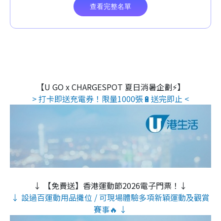
【U GO x CHARGESPOT 夏日消暑企劃⚡】
> 打卡即送充電券！限量1000張🔋送完即止 <
↓ 【免費送】香港運動節2026電子門票！↓
↓ 設過百運動用品攤位 / 可現場體驗多項新穎運動及觀賞
賽事🔥 ↓