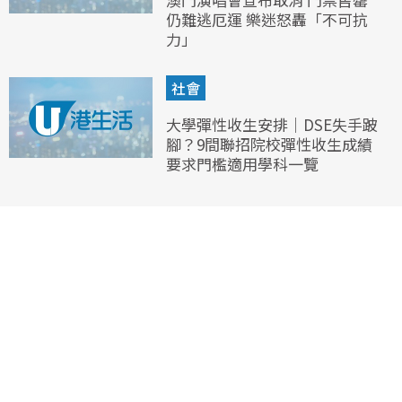
仍難逃厄運 樂迷怒轟「不可抗
力」
社會
大學彈性收生安排｜DSE失手跛
腳？9間聯招院校彈性收生成績
要求門檻適用學科一覽