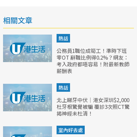
相關文章
熱話
公務員1職位成筍工！準時下班
零OT 辭職比例得0.2%？網友：
考入政府都唔容易！附最新教師
薪酬表
熱話
北上睇牙中伏｜港女深圳$2,000
杜牙根驚覺被騙 覆診3次照CT驚
揭神經未杜清！
室內好去處