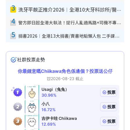
3
洗牙平靚正推介2026︱全港10大牙科診所/醫院懶人包 夜診至8點/鎮靜潔牙/醫療券適用
4
警方即日起全港大執法！捉行人亂過馬路+司機不專注駕駛！亂過馬路罰$2000
5
捐書2026︱全港13大捐書/賣書地點懶人包 二手課本最高$150＋舊書換免費咖啡/戲票