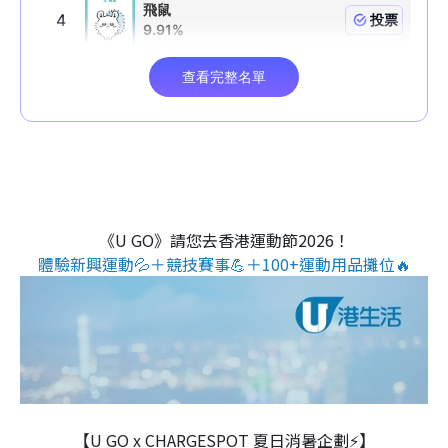
《U GO》請您去香港運動節2026！
體驗新興運動💦＋競技賽事💪＋100+運動用品攤位🔥
【U GO x CHARGESPOT 夏日消暑企劃⚡】