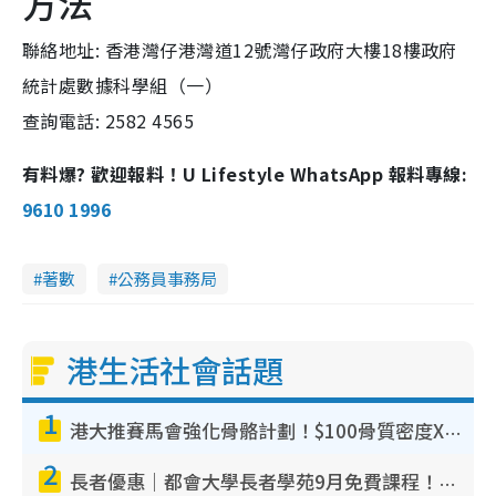
方法
聯絡地址: 香港灣仔港灣道12號灣仔政府大樓18樓政府
統計處數據科學組（一）
查詢電話: 2582 4565
有料爆? 歡迎報料！U Lifestyle WhatsApp 報料專線:
9610 1996
著數
公務員事務局
港生活社會話題
1
港大推賽馬會強化骨骼計劃！$100骨質密度X光檢查 完成免費運動訓練送超市禮券！附參加資格
2
長者優惠｜都會大學長者學苑9月免費課程！多媒體/微電影創作/網絡安全 附報名方法教學