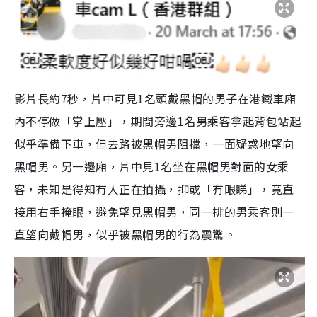
影片長約7秒，片中可見1名頭戴黑帽的男子在港鐵車廂
內不停做「掌上壓」，期間旁邊1名男乘客拿起背包站起
似乎準備下車，但去路被黑帽男阻擋，一面疑惑地望向
黑帽男。另一邊廂，片中見1名坐在黑帽男對面的女乘
客，未知是得知有人正在拍攝，抑或「冇眼睇」，竟直
接用右手掩眼，避免望見黑帽男，同一排的男乘客則一
直望向戴帽男，似乎被黑帽男的行為震驚。