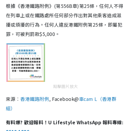
根據《
香港鐵路附例
》
(
第
556B
章
)
第
25
條
，任何人不得
在列車上或在鐵路處所任何部分作出對其他乘客造成滋
擾或煩擾的行為。
任何人違反港鐵附例
第
25
條
，即屬犯
罪，可被判罰款
$5,000
。
點擊圖片放大
來源︰
香港鐵路附例
, Facebook@
車cam L（香港群
組）
有料爆? 歡迎報料！U Lifestyle WhatsApp 報料專線: