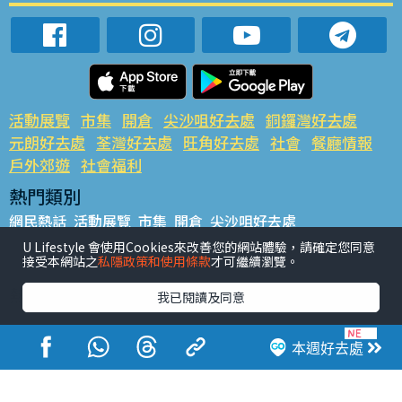
活動展覽
市集
開倉
尖沙咀好去處
銅鑼灣好去處
元朗好去處
荃灣好去處
旺角好去處
社會
餐廳情報
戶外郊遊
社會福利
熱門類別
網民熱話
活動展覽
市集
開倉
尖沙咀好去處
銅鑼灣好去處
元朗好去處
荃灣好去處
旺角好去處
社會
U Lifestyle 會使用Cookies來改善您的網站體驗，請確定您同意
接受本網站之
私隱政策和使用條款
才可繼續瀏覽。
餐廳情報
戶外郊遊
熱門標籤
我已閱讀及同意
#UGO搵好去處
#人氣活動推介
#美食社群熱話
#親子玩樂好去處
#ULifestyle應用程式
#限時搶
本週好去處
#UJetso禮物放送
#ULifestyle商戶中心
#著數
#網絡熱話
香港經濟日報版權所有©2026