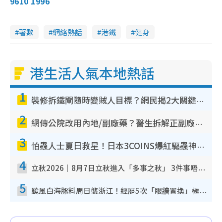
9610 1996
著數
網絡熱話
港鐵
健身
港生活人氣本地熱話
1
裝修拆鐵閘隨時變賊人目標？網民揭2大關鍵用途：裝新式等於白裝？附新舊鐵閘分別
2
網傳公院改用內地/副廠藥？醫生拆解正副廠分別 揭4類人換藥隨時出事
3
怕蟲人士夏日救星！日本3COINS爆紅驅蟲神器$45起 1招「全程免觸碰」輕鬆搞定小強
4
立秋2026｜8月7日立秋進入「多事之秋」 3件事唔做得！專家教6招開運 清枱頭／銀包納氣接好運
5
颱風白海豚料周日襲浙江！經歷5次「眼牆置換」極罕見 成登陸內地最長途颱風