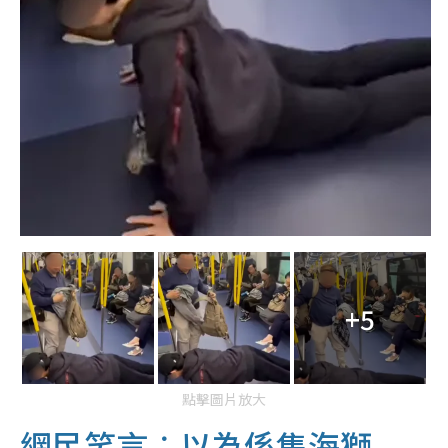
+5
點擊圖片放大
網民笑言︰以為係隻海獅