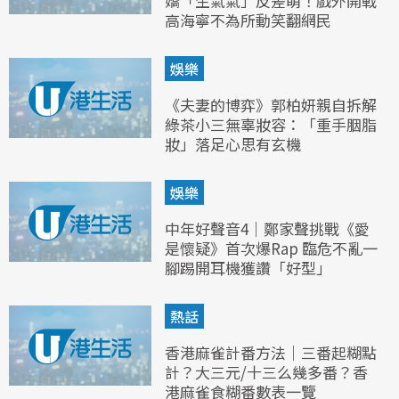
嬌「生氣氣」反差萌！戲外開戰
高海寧不為所動笑翻網民
娛樂
《夫妻的博弈》郭柏妍親自拆解
綠茶小三無辜妝容：「重手胭脂
妝」落足心思有玄機
娛樂
中年好聲音4｜鄭家聲挑戰《愛
是懷疑》首次爆Rap 臨危不亂一
腳踢開耳機獲讚「好型」
熱話
香港麻雀計番方法｜三番起糊點
計？大三元/十三么幾多番？香
港麻雀食糊番數表一覽