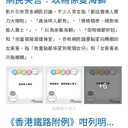
影片引來眾多網民討論，不少人笑言指「都話香港人壓
力大㗎啦」、「真係咩人都有」、「骨格精奇，絕對係
能人異士。」、「 以為係隻海獅」、「佢咁做都好攰」
和「他當車箱是健身室」，亦有網民錯重點望向掩眼的
女乘客，指「我重點都係望到呢個女仔」和「女乘客表
示無眼睇」。
+6
點擊圖片放大
《香港鐵路附例》咁列明...