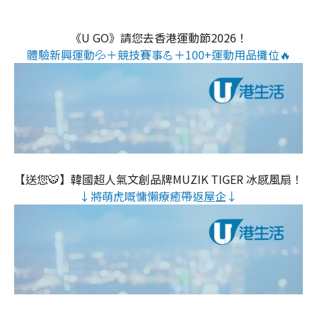
《U GO》請您去香港運動節2026！
體驗新興運動💦＋競技賽事💪＋100+運動用品攤位🔥
【送您🐯】韓國超人氣文創品牌MUZIK TIGER 冰感風扇！
↓將萌虎嘅慵懶療癒帶返屋企↓