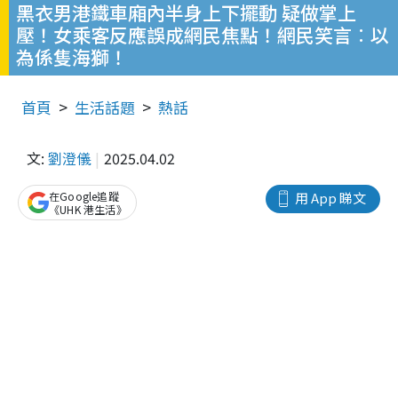
黑衣男港鐵車廂內半身上下擺動 疑做掌上
壓！女乘客反應誤成網民焦點！網民笑言︰以
為係隻海獅！
首頁
生活話題
熱話
文:
劉澄儀
2025.04.02
在Google追蹤
用 App 睇文
《UHK 港生活》