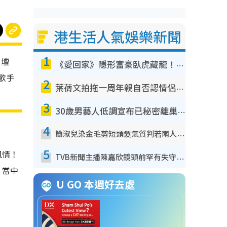
港生活人氣娛樂新聞
1
樂壇
《愛回家》隱形富豪臥虎藏龍！盤點12位財氣逼人的有錢藝人：呢位靚女3億身家唔憂做
歌手
2
葉蒨文拍拖一周年親自否認情侶關係？！被質疑感情造假竟稱GM「普通同事」
3
30歲男藝人低調宣布已秘密離巢！人氣急跌變失蹤人口︰「這幾年過得並不容易」
4
簡淑兒染金毛剪短頭髮氣質判若兩人！嚇壞老公麥大力都認唔出：「你做咩事？」
5
風情！
TVB新聞主播陳嘉欣鏡頭前罕有失守！遭林超英一句說話突襲嚇親當場大笑
！當中
U GO 本週好去處