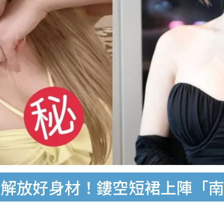
拍解放好身材！鏤空短裙上陣「