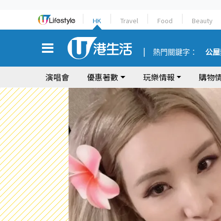
HK
Travel
Food
Beauty
熱門關鍵字：
公屋
演唱會
優惠著數
玩樂情報
購物