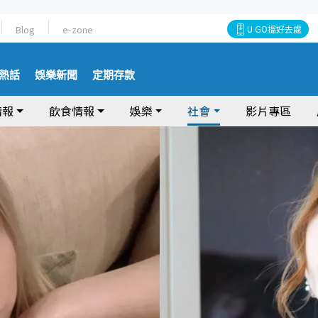
Blog
e-zone
U GO搵好去處
熱話
娛樂新聞
定期存款
情報
飲食情報
娛樂
社會
影片專區