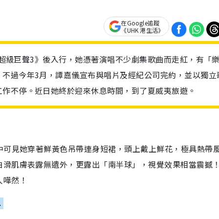
在Google追蹤
《UHK 港生活》
目《超級巨聲3》後入行，她憑著演唱不少劇集歌曲而走紅，有「
。不過今年3月，譚嘉儀宣布與唱片及經紀公司完約，並以獨立
工作不停。近日她終於迎來休息時間，到了夏威夷旅遊。
中可見她穿著鮮黃色吊帶連身短裙，頭上戴上鮮花，極具熱帶
白滑肌膚表露無遺外，更露出「南半球」，視覺效果相當震撼
人嘩然！
↓