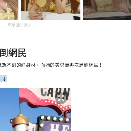
點擊圖片放大
倒網民
意想不到的好身材，而她的美貌更再次迷倒網民！
↓↓