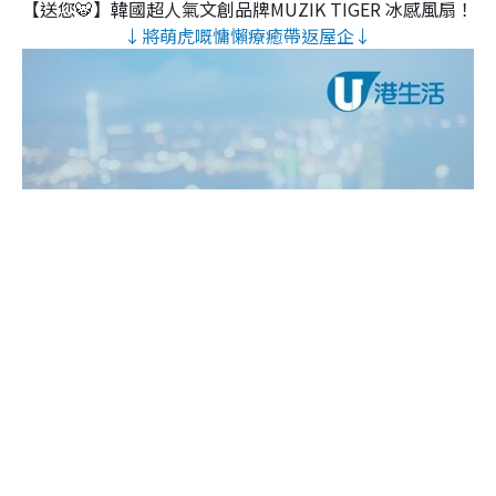
【送您🐯】韓國超人氣文創品牌MUZIK TIGER 冰感風扇！
↓將萌虎嘅慵懶療癒帶返屋企↓