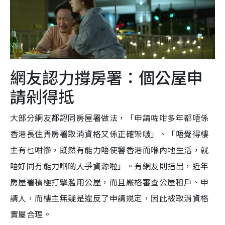
網友認力撐房署：個公屋申
請剁得抵
大部分網友都認同房屋署做法，「申請咗咁多年都唔係
香港長住畀房署取消資格又係正確架啵」、「唔覺得樓
主有乜咁慘，既然有能力唔使響香港而喺內地生活，就
唔好同冇能力嗰啲人爭資源啦」。有網友則指出，近年
房屋署積極打擊濫用公屋，而且嚴格審查公屋租戶、申
請人，而樓主無疑是違反了申請規定，因此被取消資格
實屬合理。