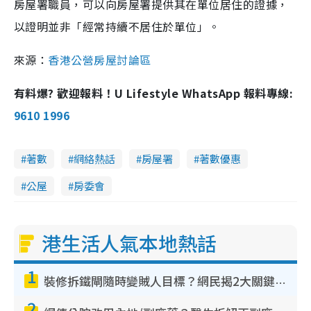
房屋署職員，可以向房屋署提供其在單位居住的證據，
以證明並非「經常持續不居住於單位」。
來源：
香港公營房屋討論區
有料爆? 歡迎報料！U Lifestyle WhatsApp 報料專線:
9610 1996
著數
網絡熱話
房屋署
著數優惠
公屋
房委會
港生活人氣本地熱話
1
裝修拆鐵閘隨時變賊人目標？網民揭2大關鍵用途：裝新式等於白裝？附新舊鐵閘分別
2