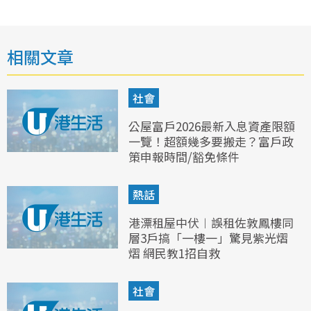
相關文章
社會
公屋富戶2026最新入息資產限額
一覽！超額幾多要搬走？富戶政
策申報時間/豁免條件
熱話
港漂租屋中伏︱誤租佐敦鳳樓同
層3戶搞「一樓一」驚見紫光熠
熠 網民教1招自救
社會