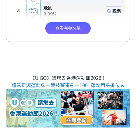
《U GO》請您去香港運動節2026！
體驗新興運動💦＋競技賽事💪＋100+運動用品攤位🔥