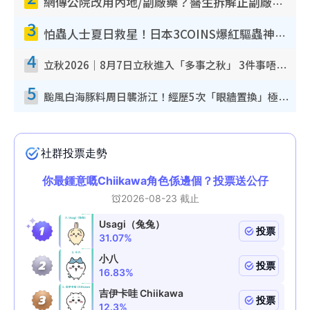
網傳公院改用內地/副廠藥？醫生拆解正副廠分別 揭4類人換藥隨時出事
3
怕蟲人士夏日救星！日本3COINS爆紅驅蟲神器$45起 1招「全程免觸碰」輕鬆搞定小強
4
立秋2026｜8月7日立秋進入「多事之秋」 3件事唔做得！專家教6招開運 清枱頭／銀包納氣接好運
5
颱風白海豚料周日襲浙江！經歷5次「眼牆置換」極罕見 成登陸內地最長途颱風