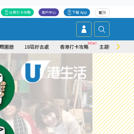
社群打卡攻略
商戶中心
下載 App
繁
简
周圍遊
18區好去處
香港打卡攻略
主題特集