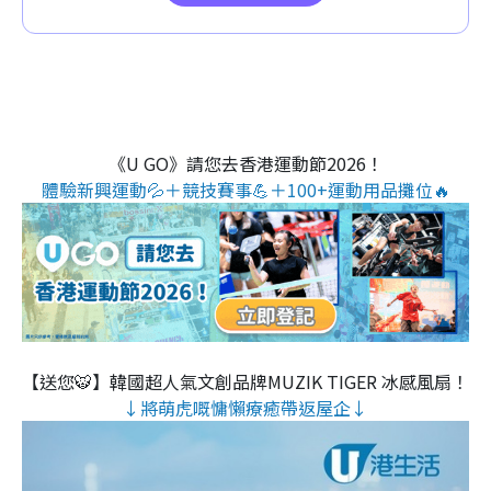
《U GO》請您去香港運動節2026！
體驗新興運動💦＋競技賽事💪＋100+運動用品攤位🔥
【送您🐯】韓國超人氣文創品牌MUZIK TIGER 冰感風扇！
↓將萌虎嘅慵懶療癒帶返屋企↓