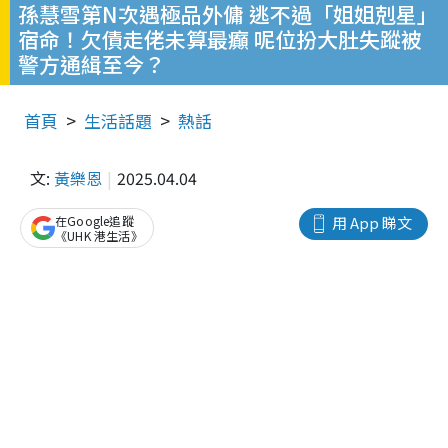
孫慧雪第N次遇極品外傭 逃不過「姐姐剋星」
宿命！欠債走佬未算最癲 呢位扮大肚失蹤被
警方通緝至今？
首頁
生活話題
熱話
文:
黃樂恩
2025.04.04
在Google追蹤
用 App 睇文
《UHK 港生活》