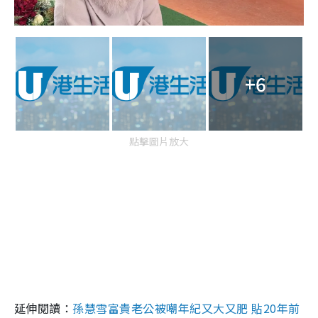
+6
點擊圖片放大
延伸閱讀：
孫慧雪富貴老公被嘲年紀又大又肥 貼20年前