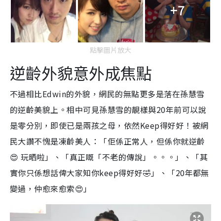
+7
點擊圖片放大
逆齡外貌意外成焦點
不過相比Edwin的外貌，網民的無點更多是落在孫慧雪
的逆齡美貌上。相中可見孫慧雪的靚樣與20年前可以說
是零分別，即使已是兩孩之母，依然Keep得好好！被網
民大讚不愧是凍齡美人：「佢係正常人，但係你就逆齡
😍 玩晒啦」、「真正嘅「不老的傳說」。。。」、「其
實你只係想話俾大家知你keep得好好🤣」、「20年都無
變過，仲愈來愈索😍」