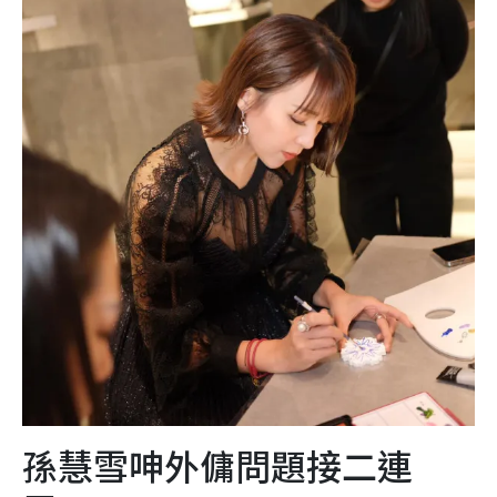
孫慧雪呻外傭問題接二連