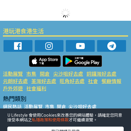
港玩港食港生活
活動展覽
市集
開倉
尖沙咀好去處
銅鑼灣好去處
元朗好去處
荃灣好去處
旺角好去處
社會
餐廳情報
戶外郊遊
社會福利
熱門類別
網民熱話
活動展覽
市集
開倉
尖沙咀好去處
銅鑼灣好去處
元朗好去處
荃灣好去處
旺角好去處
社會
U Lifestyle 會使用Cookies來改善您的網站體驗，請確定您同意
接受本網站之
私隱政策和使用條款
才可繼續瀏覽。
餐廳情報
戶外郊遊
熱門標籤