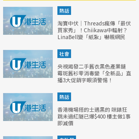
熱話
淘寶中伏｜Threads瘋傳「最伏
買家秀」！Chiikawa中輻射？
LinaBell變「紙紮」嚇親網民
社會
央視揭發二手舊衣黑色產業鏈
霉斑舊衫零消毒變「全新品」直
播3大促銷字眼須警惕！
熱話
香港機場搭的士遇黑的 咪錶狂
跳未過紅隧已爆$400 樓主做1事
即減價