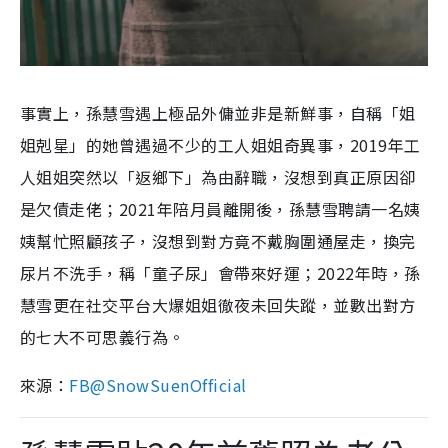
事實上，孫慧雪遇上極品外傭並非是新鮮事，自稱「姐
姐剋星」的她曾遇過不少的工人姐姐奇異事，2019年工
人姐姐突然以「返鄉下」為由辭職，沒想到真正原因卻
是欠債走佬；2021年陪月員離開後，孫慧雪聘請一名姨
姨幫忙照顧孩子，沒想到對方竟不戴胸圍通屋走，換完
尿片不洗手，稱「童子尿」會帶來好運；2022年時，孫
慧雪更在社交平台大爆姐姐徹夜未回失蹤，並數出對方
的七大不可思義行為。
來源：
FB@SnowSuenOfficial