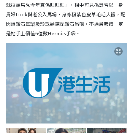
就拉頭馬🏇今年真係旺旺旺」，相中可見孫慧雪以一身
貴婦Look與老公入馬場，身穿粉紫色皮草毛毛大褸，配
閃爆鑽石耳環及珍珠頸鍊配鑽石吊咀，不過最吸睛一定
是她手上價值6位數Hermès手袋。