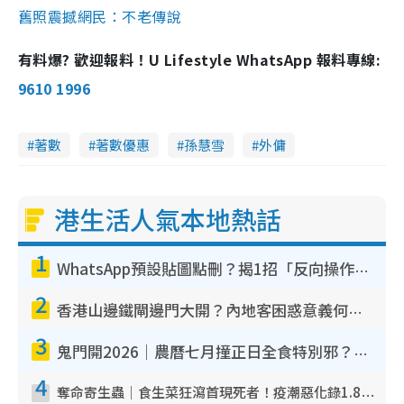
舊照震撼網民：不老傳說
有料爆? 歡迎報料！U Lifestyle WhatsApp 報料專線:
9610 1996
著數
著數優惠
孫慧雪
外傭
港生活人氣本地熱話
1
WhatsApp預設貼圖點刪？揭1招「反向操作」還原簡潔介面 附3步實測教學
2
香港山邊鐵閘邊門大開？內地客困惑意義何在！網民神回覆：呢種叫法理性防禦
3
鬼門開2026｜農曆七月撞正日全食特別邪？專家警告切忌做一事！揭4大禁忌+2招保平安
4
奪命寄生蟲｜食生菜狂瀉首現死者！疫潮惡化錄1.8萬宗病例 揭洗菜3大謬誤