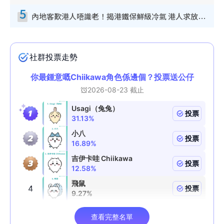
5
內地客歎港人唔識老！揭港鐵保鮮級冷氣 港人求放過：咪投訴