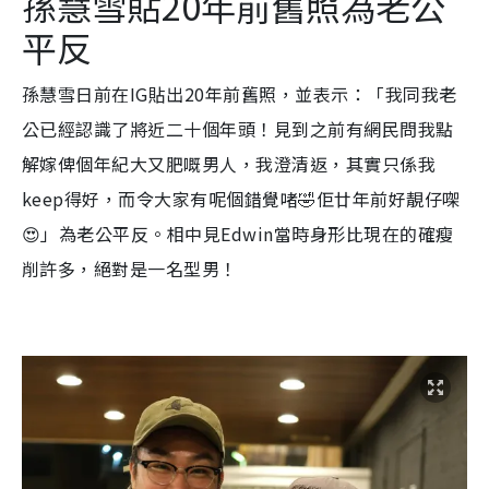
孫慧雪貼20年前舊照為老公
平反
孫慧雪日前在IG貼出20年前舊照，並表示：「我同我老
公已經認識了將近二十個年頭！見到之前有網民問我點
解嫁俾個年紀大又肥嘅男人，我澄清返，其實只係我
keep得好，而令大家有呢個錯覺啫🤣佢廿年前好靚仔㗎
😍」為老公平反。相中見Edwin當時身形比現在的確瘦
削許多，絕對是一名型男！