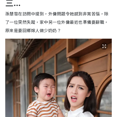
三...
孫慧雪在訪問中提到，外傭問題令她感到非常苦惱，除
了一位突然失蹤，家中另一位外傭最近也準備要辭職，
原來是要回鄉嫁人做少奶奶？