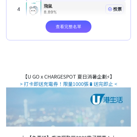
【U GO x CHARGESPOT 夏日消暑企劃⚡】
> 打卡即送充電券！限量1000張🔋送完即止 <