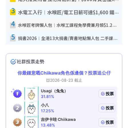
3
水電工入行︱水喉匠/電工日薪可達$1,600 鐵飯碗職業難被AI取代！附薪酬參考＋入行考牌途徑
4
水喉匠考牌懶人包︱水喉工課程免學費兼月領$1.2萬津貼 即睇水喉匠考牌4階段＋入行課程建議
5
捐書2026︱全港13大捐書/賣書地點懶人包 二手課本最高$150＋舊書換免費咖啡/戲票