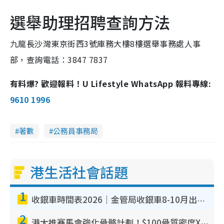
選舉助理招聘查詢方法
九龍長沙灣東京街西3號庫務大樓8樓選舉事務處人事
部，查詢電話：3847 7837
有料爆? 歡迎報料！U Lifestyle WhatsApp 報料專線:
9610 1996
著數
公務員事務局
港生活社會話題
1
收銀車時間表2026｜金管局收銀車8-10月出沒地點+時間！無須手續費！硬幣免費轉現鈔或增值至八達通
2
港大推賽馬會強化骨骼計劃！$100骨質密度X光檢查 完成免費運動訓練送超市禮券！附參加資格