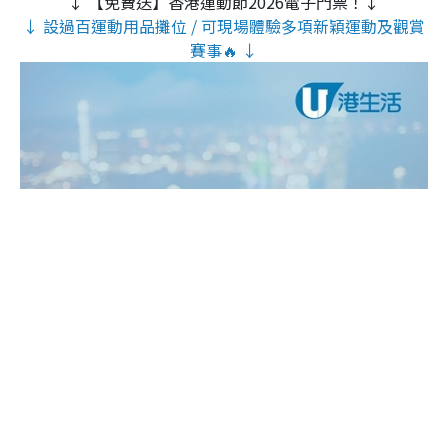
↓ 【免費送】香港運動節2026電子門票！↓
↓ 設過百運動用品攤位 / 可現場體驗多項新穎運動及觀賞
賽事🔥 ↓