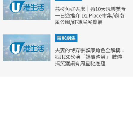
荔枝角好去處｜逾10大玩樂美食
一日遊推介 D2 Place市集/嶺南
風公園/紅磚屋展覽廳
電影劇集
夫妻的博弈張頴康角色全解構：
狠甩30磅演「媽寶渣男」 肢體
搞笑獲讚有周星馳底蘊