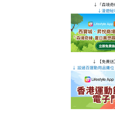
↓「森境奇
↓漫遊秘
↓ 【免費送
↓ 設過百運動用品攤位 