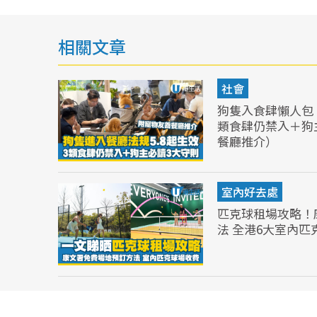
相關文章
社會
狗隻入食肆懶人包︱
類食肆仍禁入＋狗
餐廳推介）
室內好去處
匹克球租場攻略！
法 全港6大室內匹