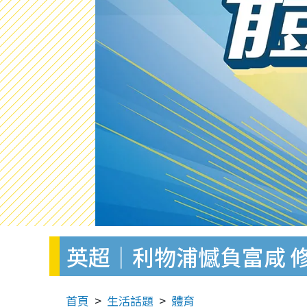
英超｜利物浦憾負富咸 
首頁
生活話題
體育