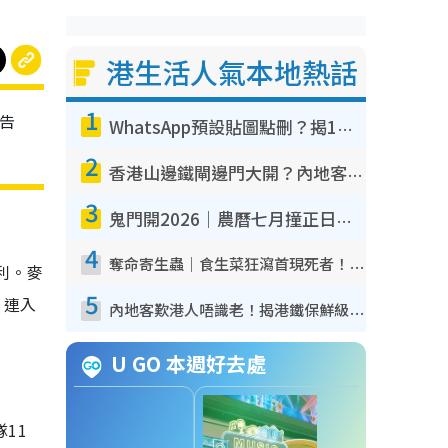
港生活人氣本地熱話
1
宣告
WhatsApp預設貼圖點刪？揭1招「反向操作」還原簡潔介面 附3步實測教學
2
香港山邊鐵閘邊門大開？內地客困惑意義何在！網民神回覆：呢種叫法理性防禦
3
鬼門開2026｜農曆七月撞正日全食特別邪？專家警告切忌做一事！揭4大禁忌+2招保平安
4
奪命寄生蟲｜食生菜狂瀉首現死者！疫潮惡化錄1.8萬宗病例 揭洗菜3大謬誤
利。麥
5
，連入
內地客歎港人唔識老！揭港鐵保鮮級冷氣 港人求放過：咪投訴
U GO 本週好去處
11