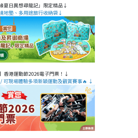
緣夏日異想尋龍記」限定精品↓
境地墊、多用途旅行收納袋↓
】香港運動節2026電子門票！↓
/ 可現場體驗多項新穎運動及觀賞賽事🔥 ↓