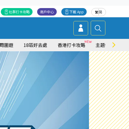
社群打卡攻略
商戶中心
下載 App
繁
简
周圍遊
18區好去處
香港打卡攻略
主題特集