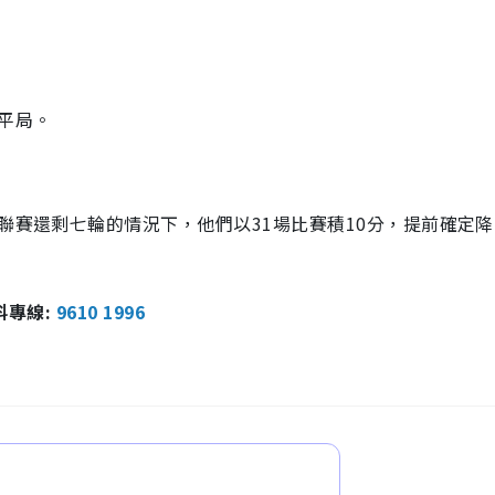
0平局。
在聯賽還剩七輪的情況下，他們以31場比賽積10分，提前確定
報料專線:
9610 1996