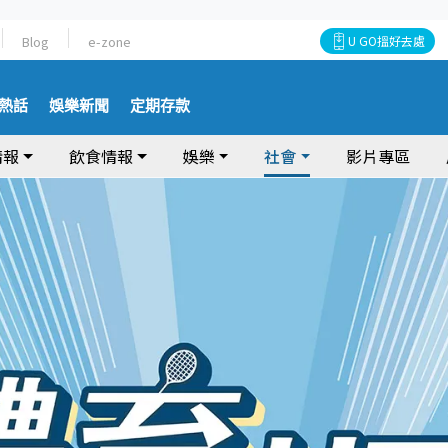
Blog
e-zone
U GO搵好去處
熱話
娛樂新聞
定期存款
情報
飲食情報
娛樂
社會
影片專區