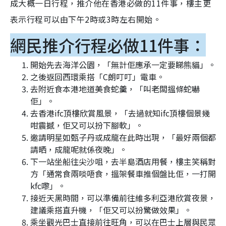
成大概一日行程，推介他在香港必做的11件事，樓主更
表示行程可以由下午2時或3時左右開始。
網民推介行程必做11件事：
開始先去海洋公園，「無計佢應承一定要睇熊貓」。
之後返回西環乘搭「C朗叮叮」電車。
去附近食本港地道美食蛇羹，「叫老闆搵條蛇嚇
佢」。
去香港ifc頂樓欣賞風景，「去過就知ifc頂樓個景幾
咁震撼，佢又可以扮下腳軟」。
邀請明星如甄子丹或成龍在此時出現，「最好兩個都
請晒，成龍呢就係夜晚」。
下一站坐船往尖沙咀，去半島酒店用餐，樓主笑稱對
方「通常食兩啖唔食，搵架餐車推個盤比佢，一打開
kfc嚟」。
接近天黑時間，可以準備前往維多利亞港欣賞夜景，
建議乘搭直升機，「佢又可以扮驚做效果」。
乘坐觀光巴士直接前往旺角，可以在巴士上層與民眾