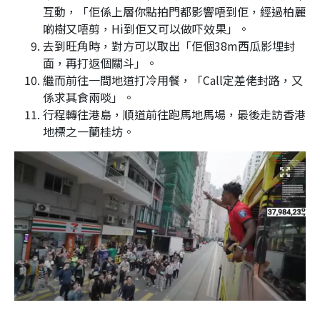
互動，「佢係上層你點拍門都影響唔到佢，經過柏麗
啲樹又唔剪，Hi到佢又可以做吓效果」。
去到旺角時，對方可以取出「佢個38m西瓜影埋封
面，再打返個關斗」。
繼而前往一間地道打冷用餐，「Call定差佬封路，又
係求其食兩啖」。
行程轉往港島，順道前往跑馬地馬場，最後走訪香港
地標之一蘭桂坊。