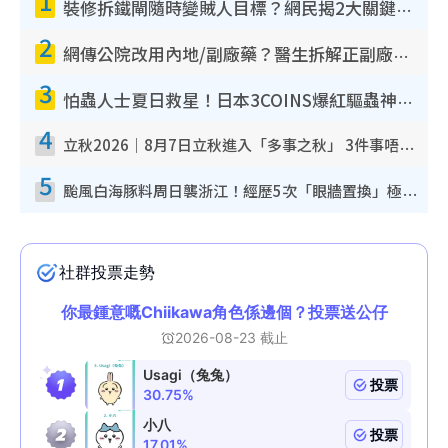
1
裝修拆鐵閘隨時變賊人目標？網民揭2大關鍵用途：裝新式等於白裝？附新舊鐵閘分別
2
網傳公院改用內地/副廠藥？醫生拆解正副廠分別 揭4類人換藥隨時出事
3
怕蟲人士夏日救星！日本3COINS爆紅驅蟲神器$45起 1招「全程免觸碰」輕鬆搞定小強
4
立秋2026｜8月7日立秋進入「多事之秋」 3件事唔做得！專家教6招開運 清枱頭／銀包納氣接好運
5
颱風白海豚料周日襲浙江！經歷5次「眼牆置換」極罕見 成登陸內地最長途颱風