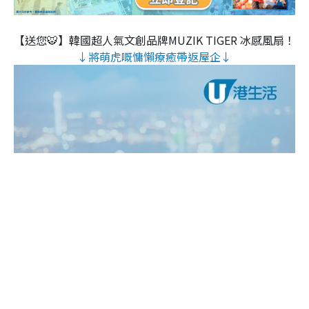
【送您🐯】韓國超人氣文創品牌MUZIK TIGER 冰感風扇！
↓將萌虎嘅慵懶療癒帶返屋企↓