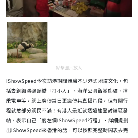
點擊圖片放大
IShowSpeed今次訪港期間體驗不少港式地道文化，包
括去銅鑼灣鵝頸橋「打小人」、海洋公園觀賞熊貓、搭
乘電車等，網上廣傳當日更瘋傳其直播片段，但有關行
程就惹部分網民不滿！有港人最近就透過連登討論區發
帖，表示自己「度左個IShowSpeed行程」，詳細規劃
出IShowSpeed來香港的話，可以按照完整時間表去完