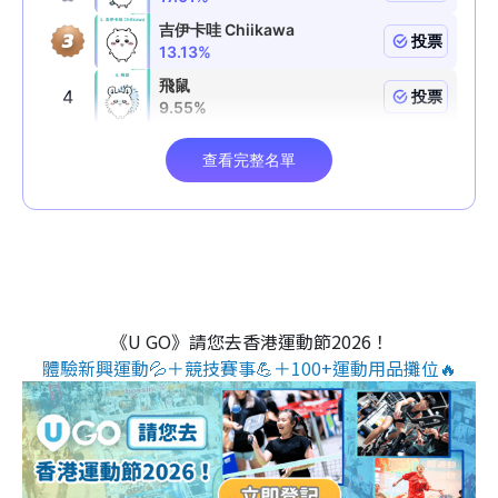
《U GO》請您去香港運動節2026！
體驗新興運動💦＋競技賽事💪＋100+運動用品攤位🔥