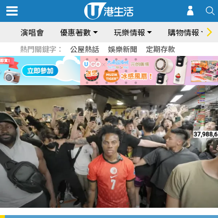
演唱會
優惠著數
玩樂情報
購物情報
熱門關鍵字：
公屋熱話
娛樂新聞
定期存款