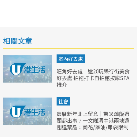
相關文章
室內好去處
旺角好去處｜逾20玩樂行街美食
好去處 拍拖打卡自拍館按摩SPA
推介
社會
農曆新年北上留意｜帶叉燒飯過
關都出事？一文睇清中港兩地過
關違禁品：蘭花/藥油/尿袋限制