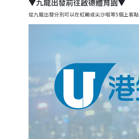
▼九龍出發前往啟德體育園▼
從九龍出發分別可以在紅磡或尖沙咀等5個上客