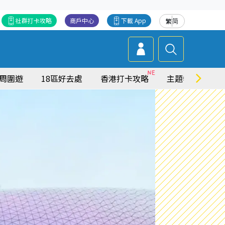
社群打卡攻略
商戶中心
下載 App
繁
简
周圍遊
18區好去處
香港打卡攻略
主題特集