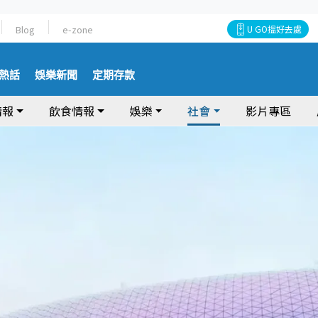
Blog
e-zone
U GO搵好去處
熱話
娛樂新聞
定期存款
情報
飲食情報
娛樂
社會
影片專區