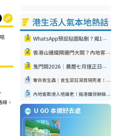
港生活人氣本地熱話
1
唱
WhatsApp預設貼圖點刪？揭1招「反向操作」還原簡潔介面 附3步實測教學
2
香港山邊鐵閘邊門大開？內地客困惑意義何在！網民神回覆：呢種叫法理性防禦
3
鬼門開2026｜農曆七月撞正日全食特別邪？專家警告切忌做一事！揭4大禁忌+2招保平安
4
奪命寄生蟲｜食生菜狂瀉首現死者！疫潮惡化錄1.8萬宗病例 揭洗菜3大謬誤
5
、
內地客歎港人唔識老！揭港鐵保鮮級冷氣 港人求放過：咪投訴
路線，
U GO 本週好去處