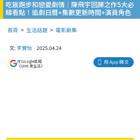
吃飯跑步和戀愛劇情｜陳飛宇回歸之作5大必
睇看點！追劇日曆+集數更新時間+演員角色
首頁
生活話題
電影劇集
文:
李寶怡
2025.04.24
在Google追蹤
用 App 睇文
《UHK 港生活》