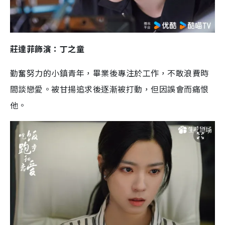
莊達菲飾演：丁之童
勤奮努力的小鎮青年，畢業後專注於工作，不敢浪費時
間談戀愛。被甘揚追求後逐漸被打動，但因誤會而痛恨
他。