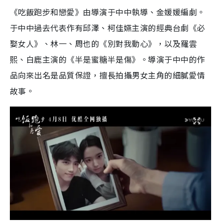
《吃飯跑步和戀愛》由導演于中中執導、金媛媛編劇。
于中中過去代表作有邱澤、柯佳嬿主演的經典台劇《必
娶女人》、林一、周也的《別對我動心》，以及羅雲
熙、白鹿主演的《半是蜜糖半是傷》。導演于中中的作
品向來出名是品質保證，擅長拍攝男女主角的細膩愛情
故事。