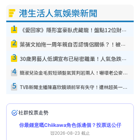
港生活人氣娛樂新聞
1
《愛回家》隱形富豪臥虎藏龍！盤點12位財氣逼人的有錢藝人：呢位靚女3億身家唔憂做
2
葉蒨文拍拖一周年親自否認情侶關係？！被質疑感情造假竟稱GM「普通同事」
3
30歲男藝人低調宣布已秘密離巢！人氣急跌變失蹤人口︰「這幾年過得並不容易」
4
簡淑兒染金毛剪短頭髮氣質判若兩人！嚇壞老公麥大力都認唔出：「你做咩事？」
5
TVB新聞主播陳嘉欣鏡頭前罕有失守！遭林超英一句說話突襲嚇親當場大笑