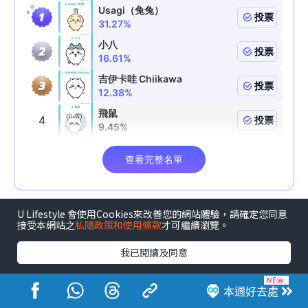
U Lifestyle 會使用Cookies來改善您的網站體驗，請確定您同意
接受本網站之
私隱政策和使用條款
才可繼續瀏覽。
我已閱讀及同意
《U GO》請您去香港運動節2026！
體驗新興運動💦＋競技賽事💪＋100+運動用品攤位🔥
本週好去處