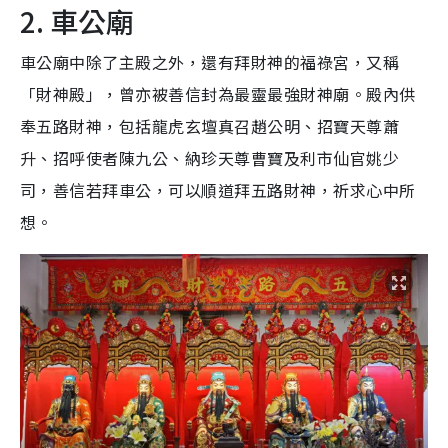
2. 車公廟
車公廟中除了主殿之外，還有拜財神的福祿宮，又稱
「財神殿」，曾亦被善信封為最靈最強財神廟。殿內供
奉五路財神，包括龍虎玄壇真召趙公明、招寶天尊蕭
升、招呼使者陳九公、納珍天尊曹寶及利市仙官姚少
司，善信若拜車公，可以順道拜五路財神，祈求心中所
想。