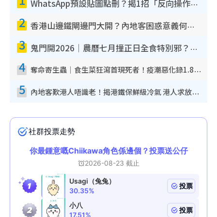
WhatsApp預設貼圖點刪？揭1招「反向操作」還原簡潔介面 附3步實測教學
2
香港山邊鐵閘邊門大開？內地客困惑意義何在！網民神回覆：呢種叫法理性防禦
3
鬼門開2026｜農曆七月撞正日全食特別邪？專家警告切忌做一事！揭4大禁忌+2招保平安
4
奪命寄生蟲｜食生菜狂瀉首現死者！疫潮惡化錄1.8萬宗病例 揭洗菜3大謬誤
5
內地客歎港人唔識老！揭港鐵保鮮級冷氣 港人求放過：咪投訴