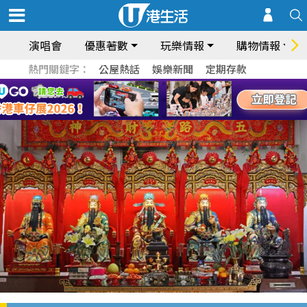
演唱會
優惠著數
玩樂情報
購物情報
熱門關鍵字：
公屋熱話
娛樂新聞
定期存款