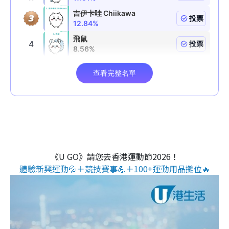
《U GO》請您去香港運動節2026！
體驗新興運動💦＋競技賽事💪＋100+運動用品攤位🔥