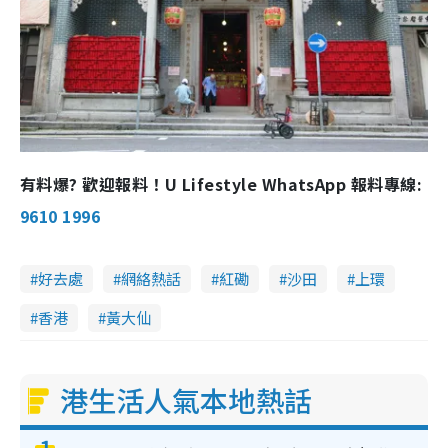
有料爆? 歡迎報料！U Lifestyle WhatsApp 報料專線:
9610 1996
好去處
網絡熱話
紅磡
沙田
上環
香港
黃大仙
港生活人氣本地熱話
1