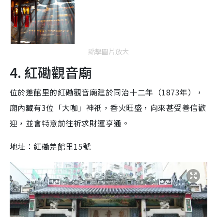
點擊圖片放大
4. 紅磡觀音廟
位於差館里的紅磡觀音廟建於同治十二年（1873年），
廟內藏有3位「大咖」神祇，香火旺盛，向來甚受善信歡
迎，並會特意前往祈求財運亨通。
地址：紅磡差館里15號