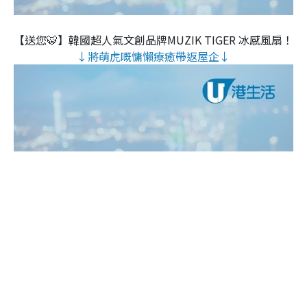
【送您🐯】韓國超人氣文創品牌MUZIK TIGER 冰感風扇！
↓將萌虎嘅慵懶療癒帶返屋企↓