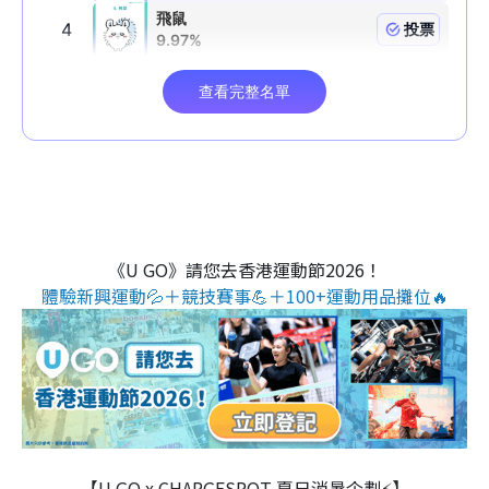
《U GO》請您去香港運動節2026！
體驗新興運動💦＋競技賽事💪＋100+運動用品攤位🔥
【U GO x CHARGESPOT 夏日消暑企劃⚡】