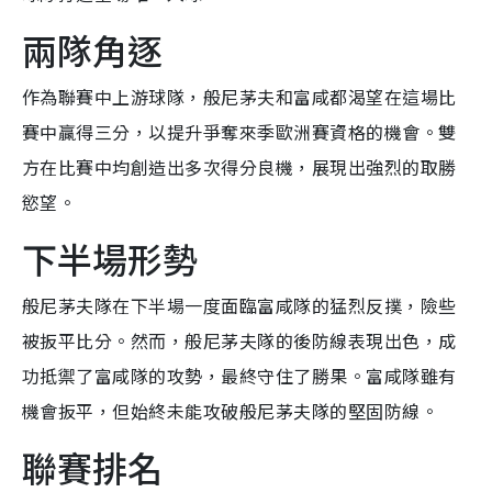
兩隊角逐
作為聯賽中上游球隊，般尼茅夫和富咸都渴望在這場比
賽中贏得三分，以提升爭奪來季歐洲賽資格的機會。雙
方在比賽中均創造出多次得分良機，展現出強烈的取勝
慾望。
下半場形勢
般尼茅夫隊在下半場一度面臨富咸隊的猛烈反撲，險些
被扳平比分。然而，般尼茅夫隊的後防線表現出色，成
功抵禦了富咸隊的攻勢，最終守住了勝果。富咸隊雖有
機會扳平，但始終未能攻破般尼茅夫隊的堅固防線。
聯賽排名