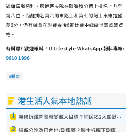
憑藉這場勝利，般尼茅夫隊在聯賽積分榜上排名上升至
第八位。距離排名第六的車路士和第七的阿士東維拉僅
差6分，仍有機會在聯賽最後6輪比賽中繼續爭奪歐戰資
格。
有料爆? 歡迎報料！U Lifestyle WhatsApp 報料專線:
9610 1996
體育
港生活人氣本地熱話
1
裝修拆鐵閘隨時變賊人目標？網民揭2大關鍵用途：裝新式等於白裝？附新舊鐵閘分別
2
網傳公院改用內地/副廠藥？醫生拆解正副廠分別 揭4類人換藥隨時出事