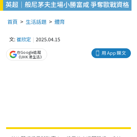
英超｜般尼茅夫主場小勝富咸 爭奪歐戰資格
首頁
生活話題
體育
文:
崔欣定
2025.04.15
在Google追蹤
用 App 睇文
《UHK 港生活》