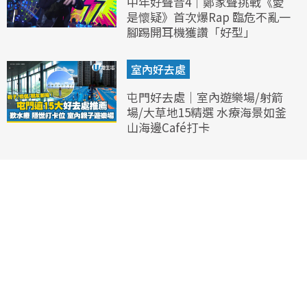
中年好聲音4｜鄭家聲挑戰《愛
是懷疑》首次爆Rap 臨危不亂一
腳踢開耳機獲讚「好型」
室內好去處
屯門好去處｜室內遊樂場/射箭
場/大草地15精選 水療海景如釜
山海邊Café打卡