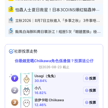
3
怕蟲人士夏日救星！日本3COINS爆紅驅蟲神器$45起 1招「全程免觸碰」輕鬆搞定小強
4
立秋2026｜8月7日立秋進入「多事之秋」 3件事唔做得！專家教6招開運 清枱頭／銀包納氣接好運
5
颱風白海豚料周日襲浙江！經歷5次「眼牆置換」極罕見 成登陸內地最長途颱風