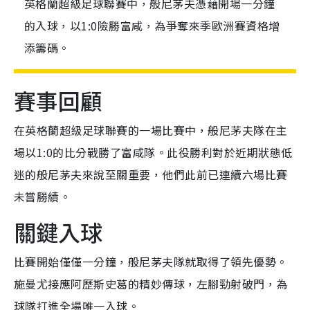
英格蘭超級足球聯賽中，般尼茅夫憑藉開場一分鐘
的入球，以1:0險勝富咸，為爭奪來季歐洲賽資格增
添籌碼。
賽事回顧
在英格蘭超級足球聯賽的一場比賽中，般尼茅夫隊在主
場以1:0的比分戰勝了富咸隊。此役勝利對於近期狀態低
迷的般尼茅夫來說至關重要，他們此前已連續六場比賽
未嘗勝績。
關鍵入球
比賽開始僅僅一分鐘，般尼茅夫隊就取得了領先優勢。
施曼尤接應阿歷斯史葛的精妙傳球，左腳勁射破門，為
球隊打進全場唯一入球。