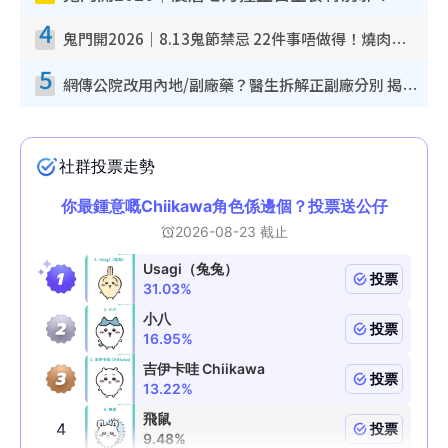
4
鬼門開2026｜8.13鬼節禁忌 22件事唔做得！燒肉、刺身要少食？半夜勿吹口哨/打呢個電話
5
網傳公院改用內地/副廠藥？醫生拆解正副廠分別 揭4類人換藥隨時出事