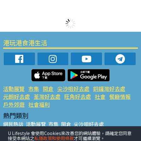
港玩港食港生活
活動展覽
市集
開倉
尖沙咀好去處
銅鑼灣好去處
元朗好去處
荃灣好去處
旺角好去處
社會
餐廳情報
戶外郊遊
社會福利
熱門類別
網民熱話
活動展覽
市集
開倉
尖沙咀好去處
銅鑼灣好去處
元朗好去處
荃灣好去處
旺角好去處
社會
U Lifestyle 會使用Cookies來改善您的網站體驗，請確定您同意
接受本網站之
私隱政策和使用條款
才可繼續瀏覽。
餐廳情報
戶外郊遊