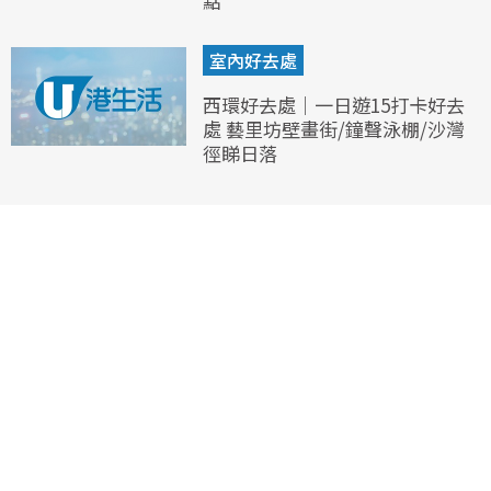
點
室內好去處
西環好去處｜一日遊15打卡好去
處 藝里坊壁畫街/鐘聲泳棚/沙灣
徑睇日落