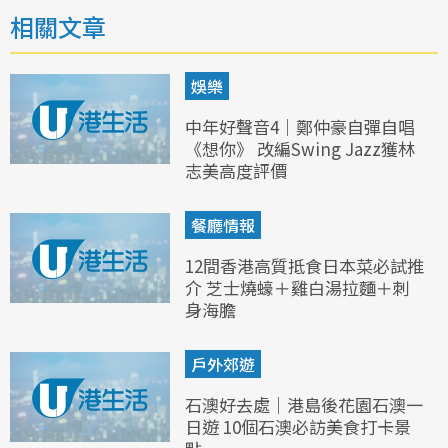
相關文章
娛樂
中年好聲音4｜鄭仲豪自彈自唱
《想你》 改編Swing Jazz獲林
志美高度評價
餐廳情報
12間香港高質抵食日本菜必試推
介 芝士燒蠔＋雞白湯拉麵＋刺
身海膽
戶外郊遊
石澳好去處｜港島後花園石澳一
日遊 10個石澳必訪美食打卡景