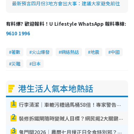
最新預言四月份3地方會出大事：建議大家避免前往
有料爆? 歡迎報料！U Lifestyle WhatsApp 報料專線:
9610 1996
著數
火山爆發
網絡熱話
地震
中國
災難
日本
港生活人氣本地熱話
1
行李清潔｜車轆污糟過馬桶58倍！專家警告忌用酒精抹 教1招免污手除菌
2
裝修拆鐵閘隨時變賊人目標？網民揭2大關鍵用途：裝新式等於白裝？附新舊鐵閘分別
3
鬼門開2026｜農曆七月撞正日全食特別邪？專家警告切忌做一事！揭4大禁忌+2招保平安