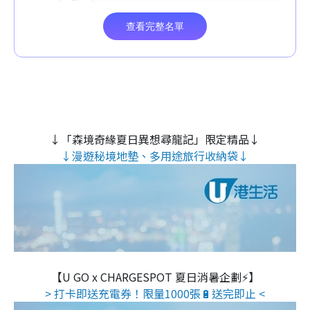
↓「森境奇緣夏日異想尋龍記」限定精品↓
↓漫遊秘境地墊、多用途旅行收納袋↓
【U GO x CHARGESPOT 夏日消暑企劃⚡】
> 打卡即送充電券！限量1000張🔋送完即止 <