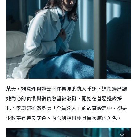
某天，她意外與過去不願再見的仇人重逢，這段經歷讓
她內心的仇恨與復仇慾望被激發，開始在善惡邊緣掙
扎。李周妍雖然身處「全員惡人」的故事設定中，卻是
少數帶有善良底色、內心糾結且極具層次感的角色。