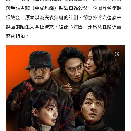
殺手張吉龍（金成均飾）製造車禍殺父，企圖詐領鉅額
保險金。原本以為天衣無縫的計劃，卻意外將六位素未
謀面的陌生人牽扯進來，彼此命運因一連串惡性關係而
緊密相扣。