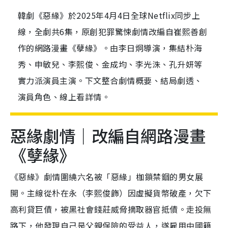
韓劇《惡緣》於2025年4月4日全球Netflix同步上
線，全劇共6集，原創犯罪驚悚劇情改編自崔熙善創
作的網路漫畫《孽緣》。由李日炯導演，集結朴海
秀、申敏兒、李熙俊、金成均、李光洙、孔升妍等
實力派演員主演。下文整合劇情概要、結局劇透、
演員角色、線上看詳情。
惡緣劇情｜改編自網路漫畫
《孽緣》
《惡緣》劇情圍繞六名被「惡緣」枷鎖禁錮的男女展
開。主線從朴在永（李熙俊飾）因虛擬貨幣破產，欠下
高利貸巨債，被黑社會錢莊威脅摘取器官抵債。走投無
路下，他發現自己是父親保險的受益人，遂雇用中國籍