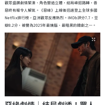
觀眾盛讚劇情緊湊、角色塑造立體，結局峰迴路轉，善
惡終有報令人解氣。《惡緣》上線後迅速登上全球多國
Netflix排行榜，亞洲觀眾反應熱烈。IMDb評分7.7，豆
瓣8.2分，被譽為2025年最燒腦、最暗黑的韓劇之一。
惡緣劇情｜結局劇透！眾人