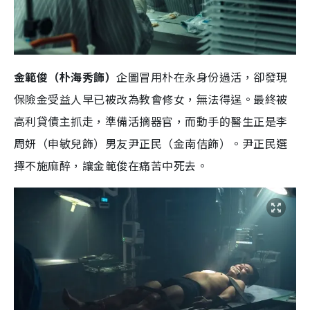
金範俊（朴海秀飾）
企圖冒用朴在永身份過活，卻發現
保險金受益人早已被改為教會修女，無法得逞。最終被
高利貸債主抓走，準備活摘器官，而動手的醫生正是李
周妍（申敏兒飾）男友尹正民（金南佶飾）。尹正民選
擇不施麻醉，讓金範俊在痛苦中死去。