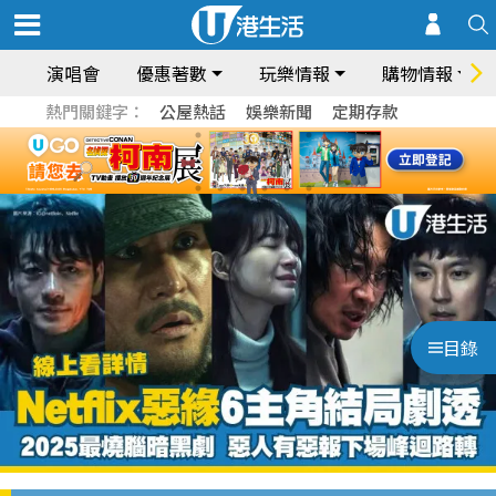
演唱會
優惠著數
玩樂情報
購物情報
熱門關鍵字：
公屋熱話
娛樂新聞
定期存款
目錄