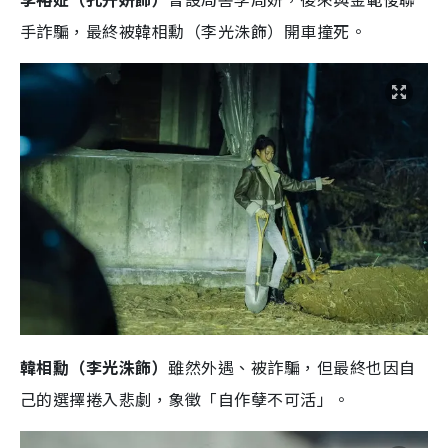
手詐騙，最終被韓相勳（李光洙飾）開車撞死。
韓相勳（李光洙飾）
雖然外遇、被詐騙，但最終也因自
己的選擇捲入悲劇，象徵「自作孽不可活」。