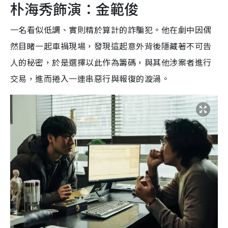
朴海秀飾演：金範俊
一名看似低調、實則精於算計的詐騙犯。他在劇中因偶
然目睹一起車禍現場，發現這起意外背後隱藏著不可告
人的秘密，於是選擇以此作為籌碼，與其他涉案者進行
交易，進而捲入一連串惡行與報復的漩渦。