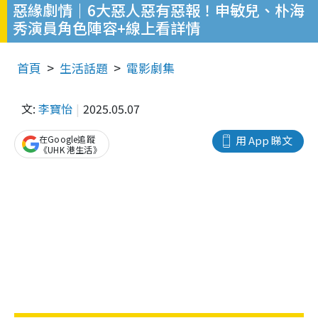
惡緣劇情｜6大惡人惡有惡報！申敏兒、朴海
秀演員角色陣容+線上看詳情
首頁
生活話題
電影劇集
文:
李寶怡
2025.05.07
在Google追蹤
用 App 睇文
《UHK 港生活》