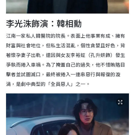
李光洙飾演：韓相勳
江南一家私人韓醫院的院長。表面上他事業有成、擁有
財富與社會地位，但私生活混亂，個性貪婪且好色，背
著懷孕妻子出軌，還因與女友李裕姃（孔升妍飾）發生
爭執而捲入車禍。為了掩蓋自己的過失，他不惜賄賂目
擊者並試圖滅口，最終被捲入一連串惡行與報復的漩
渦，是劇中典型的「全員惡人」之一。