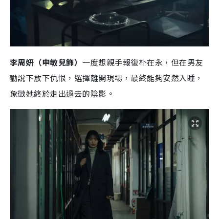
李周妍（申敏兒飾）
一度想親手報復朴在永，但在男友
勸說下放下仇恨，選擇離開現場，最終能夠安然入睡，
象徵她終於走出過去的陰影。