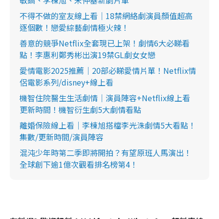
敏鎬、李棟旭、宋仲基新劇片單
不得不做的室友線上看｜18禁網絡劇演員顏值超高
逐個數！戀愛綜藝劇情極火辣！
善意的競爭Netflix全套現已上架！劇情6大必睇看
點！李惠利鄭秀彬出演19禁GL劇女女戀
愛情電影2025推薦｜20部必睇愛情片單！Netflix情
侶電影系列/disney+線上看
機智住院醫生生活劇情｜演員陣容+Netflix線上看
更新時間！機智衍生劇5大劇情看點
離婚保險線上看｜李棟旭搭檔李光洙劇情5大看點！
集數/更新時間/演員陣容
混沌少年時第二季即將開拍？有望原班人馬演出！
全球創下逾1億次觀看排名榜第4！