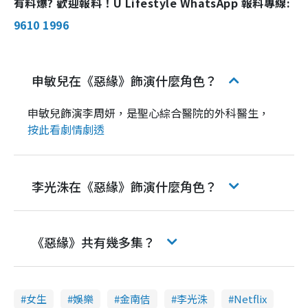
有料爆? 歡迎報料！U Lifestyle WhatsApp 報料專線:
9610 1996
申敏兒在《惡緣》飾演什麼角色？
申敏兒飾演李周妍，是聖心綜合醫院的外科醫生，
按此看劇情劇透
李光洙在《惡緣》飾演什麼角色？
《惡緣》共有幾多集？
女生
娛樂
金南佶
李光洙
Netflix