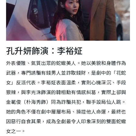
孔升妍飾演：李裕姃
外表優雅、氣質出眾的蛇蠍美人。她以美貌和身體作為
武器，專門誘騙有錢男人並詐取錢財，是劇中的「花蛇
女」反派代表。李裕姃表面溫柔，實則心機深沉、手段
狠辣，與李光洙飾演的韓相勳有情感糾葛，實際上卻與
金範俊（朴海秀飾）同為詐騙共犯，聯手設局仙人跳。
她的角色不僅在劇中層層布局、操控他人命運，最終也
因惡行自食其果，成為全劇最令人印象深刻的雙面蛇蠍
女之一。