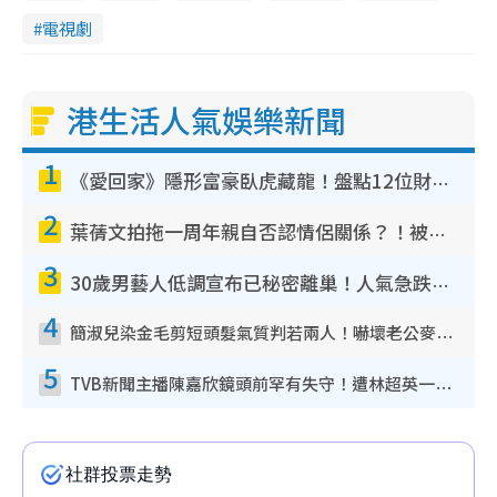
電視劇
港生活人氣娛樂新聞
1
《愛回家》隱形富豪臥虎藏龍！盤點12位財氣逼人的有錢藝人：呢位靚女3億身家唔憂做
2
葉蒨文拍拖一周年親自否認情侶關係？！被質疑感情造假竟稱GM「普通同事」
3
30歲男藝人低調宣布已秘密離巢！人氣急跌變失蹤人口︰「這幾年過得並不容易」
4
簡淑兒染金毛剪短頭髮氣質判若兩人！嚇壞老公麥大力都認唔出：「你做咩事？」
5
TVB新聞主播陳嘉欣鏡頭前罕有失守！遭林超英一句說話突襲嚇親當場大笑