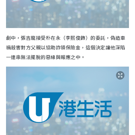
劇中，張吉龍接受朴在永（李熙俊飾）的委託，偽造車
禍殺害對方父親以協助詐領保險金，這個決定讓他深陷
一連串無法擺脫的惡緣與報應之中。