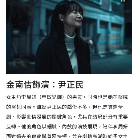
金南佶飾演：尹正民
女主角李周妍（申敏兒飾）的男友，同時也是她在醫院
的醫師同事。雖然尹正民的戲份不多，但他是貫穿全
劇、影響劇情發展的關鍵角色，尤其在結局部分有重要
反轉。他的角色以細膩、內斂的演技展現，陪伴李周妍
面對過去的傷痛與善惡抉擇，並在劇情高潮時給予女主