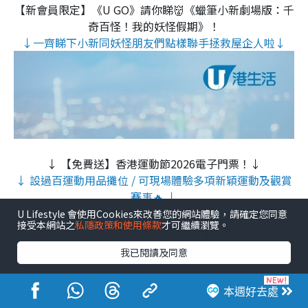
【新會員限定】《U GO》請你睇👹《蠟筆小新劇場版：千
奇百怪！我的妖怪假期》！
↓一齊睇下小新同妖怪朋友們點樣聯手拯救屋企人啦↓
↓ 【免費送】香港運動節2026電子門票！↓
↓ 設過百運動用品攤位 / 可現場體驗多項新穎運動及觀賞
賽事🔥 ↓
U Lifestyle 會使用Cookies來改善您的網站體驗，請確定您同意
接受本網站之
私隱政策和使用條款
才可繼續瀏覽。
我已閱讀及同意
本週好去處