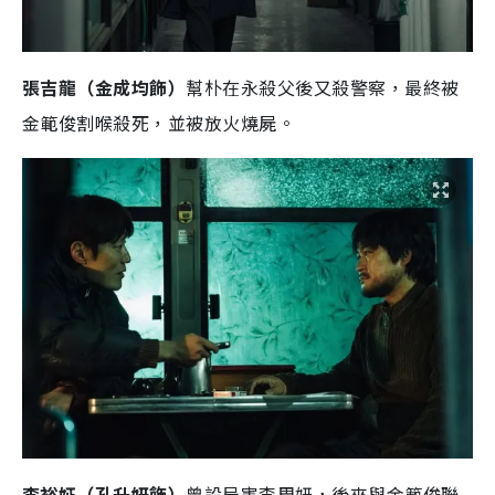
張吉龍（金成均飾）
幫朴在永殺父後又殺警察，最終被
金範俊割喉殺死，並被放火燒屍。
李裕姃（孔升妍飾）
曾設局害李周妍，後來與金範俊聯