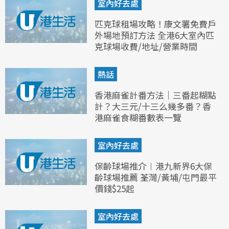
室內好去處
匹克球租場攻略！康文署免費戶
外場地預訂方法 全港6大室內匹
克球場收費/地址/營業時間
熱話
香港麻雀計番方法｜三番起糊點
計？大三元/十三么幾多番？香
港麻雀食糊番數表一覽
室內好去處
保齡球場推介︱港九新界6大保
齡球場推薦 荃灣/黃埔/屯門最平
價錢$25起
室內好去處