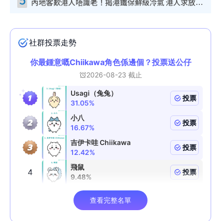
內地客歎港人唔識老！揭港鐵保鮮級冷氣 港人求放過：咪投訴