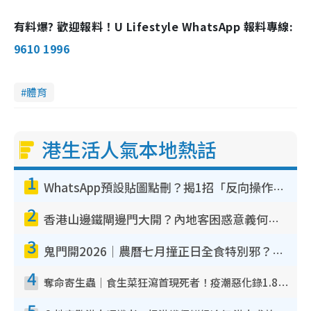
有料爆? 歡迎報料！U Lifestyle WhatsApp 報料專線:
9610 1996
體育
港生活人氣本地熱話
1
WhatsApp預設貼圖點刪？揭1招「反向操作」還原簡潔介面 附3步實測教學
2
香港山邊鐵閘邊門大開？內地客困惑意義何在！網民神回覆：呢種叫法理性防禦
3
鬼門開2026｜農曆七月撞正日全食特別邪？專家警告切忌做一事！揭4大禁忌+2招保平安
4
奪命寄生蟲｜食生菜狂瀉首現死者！疫潮惡化錄1.8萬宗病例 揭洗菜3大謬誤
5