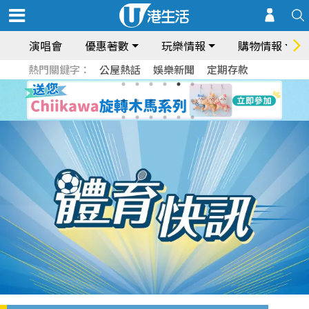
演唱會
優惠著數
玩樂情報
購物情報
熱門關鍵字：
公屋熱話
娛樂新聞
定期存款