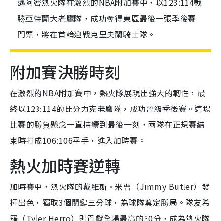
邁阿密熱火隊在激烈的NBA附加賽中，以123:114戰
勝亞特蘭大老鷹隊，成功奪得東區最後一張季後賽
門票，將在首輪迎戰克里夫蘭騎士隊。
附加賽決勝時刻
在激烈的NBA附加賽中，熱火隊展現出強大的韌性，最
終以123:114的比分力克老鷹隊，成功晉級季後賽。這場
比賽的勝負懸念一直持續到最後一刻，兩隊在正規賽結
束時打成106:106平手，進入加時賽。
熱火加時賽逆轉
加時賽中，熱火隊的戴維斯·米曹（Jimmy Butler）發
揮出色，獨取3個關鍵三分球，為球隊奠定勝局。隊友希
羅（Tyler Herro）則貢獻全場最高的30分，成為熱火隊