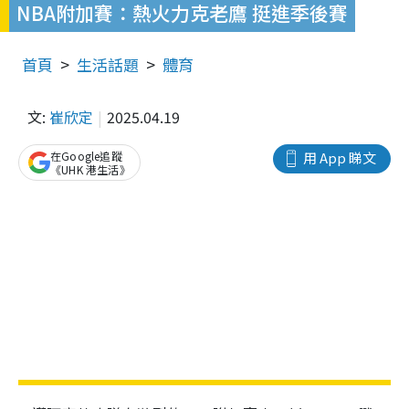
NBA附加賽：熱火力克老鷹 挺進季後賽
首頁
生活話題
體育
文:
崔欣定
2025.04.19
在Google追蹤
用 App 睇文
《UHK 港生活》