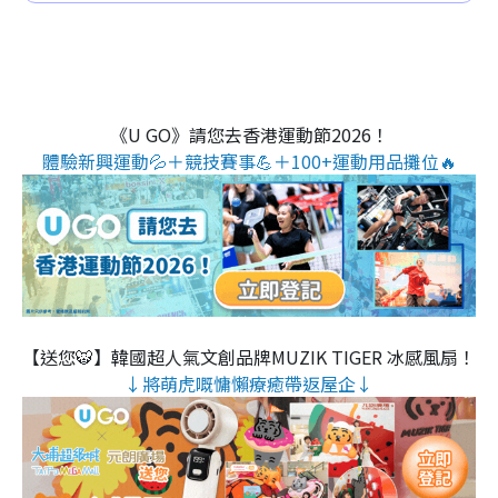
《U GO》請您去香港運動節2026！
體驗新興運動💦＋競技賽事💪＋100+運動用品攤位🔥
【送您🐯】韓國超人氣文創品牌MUZIK TIGER 冰感風扇！
↓將萌虎嘅慵懶療癒帶返屋企↓