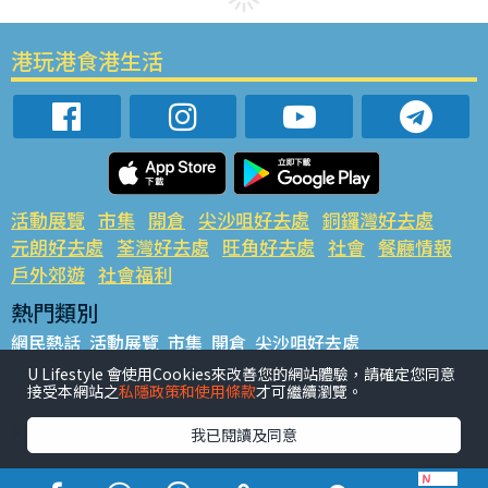
港玩港食港生活
活動展覽
市集
開倉
尖沙咀好去處
銅鑼灣好去處
元朗好去處
荃灣好去處
旺角好去處
社會
餐廳情報
戶外郊遊
社會福利
熱門類別
網民熱話
活動展覽
市集
開倉
尖沙咀好去處
銅鑼灣好去處
元朗好去處
荃灣好去處
旺角好去處
社會
U Lifestyle 會使用Cookies來改善您的網站體驗，請確定您同意
接受本網站之
私隱政策和使用條款
才可繼續瀏覽。
餐廳情報
戶外郊遊
熱門標籤
我已閱讀及同意
#UGO搵好去處
#人氣活動推介
#美食社群熱話