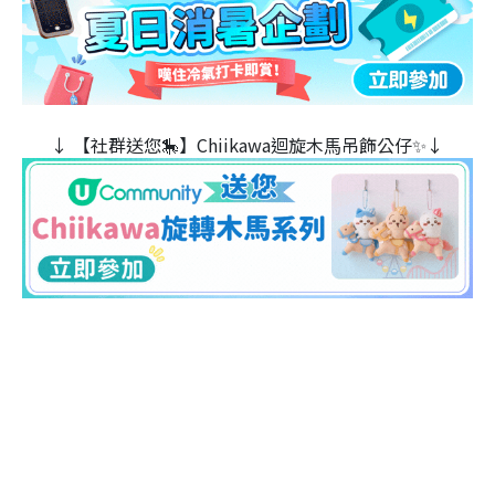
↓ 【社群送您🎠】Chiikawa迴旋木⾺吊飾公仔✨↓