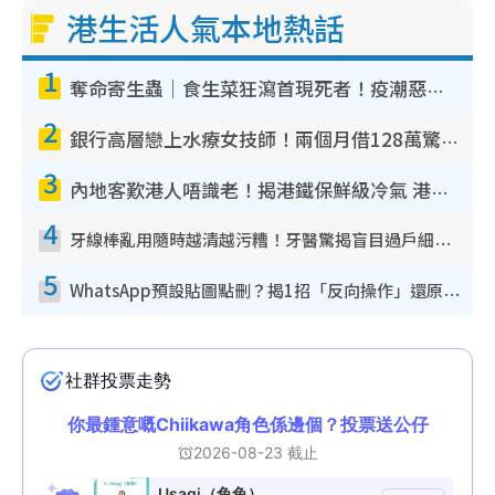
港生活人氣本地熱話
1
奪命寄生蟲｜食生菜狂瀉首現死者！疫潮惡化錄1.8萬宗病例 揭洗菜3大謬誤
2
銀行高層戀上水療女技師！兩個月借128萬驚覺「沉船」沉落火海 揭背後疑似邪教操控賣淫
3
內地客歎港人唔識老！揭港鐵保鮮級冷氣 港人求放過：咪投訴
4
牙線棒亂用隨時越清越污糟！牙醫驚揭盲目過戶細菌恐致蛀牙：呢種先係日常真保養
5
WhatsApp預設貼圖點刪？揭1招「反向操作」還原簡潔介面 附3步實測教學