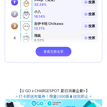
【U GO x CHARGESPOT 夏日消暑企劃⚡】
> 打卡即送充電券！限量1000張🔋送完即止 <