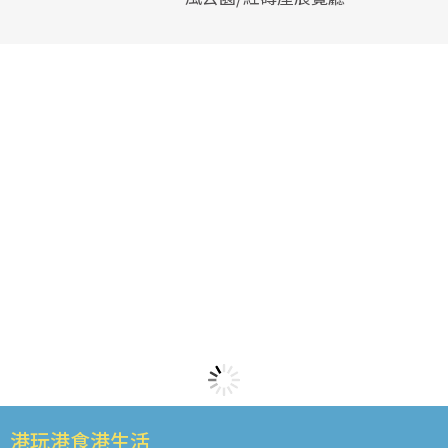
港玩港食港生活