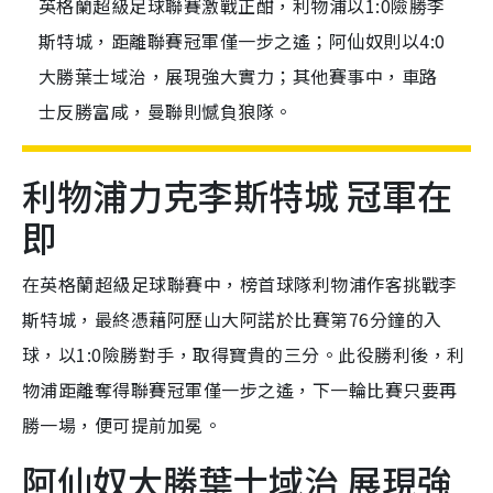
英格蘭超級足球聯賽激戰正酣，利物浦以1:0險勝李
斯特城，距離聯賽冠軍僅一步之遙；阿仙奴則以4:0
大勝葉士域治，展現強大實力；其他賽事中，車路
士反勝富咸，曼聯則憾負狼隊。
利物浦力克李斯特城 冠軍在
即
在英格蘭超級足球聯賽中，榜首球隊利物浦作客挑戰李
斯特城，最終憑藉阿歷山大阿諾於比賽第76分鐘的入
球，以1:0險勝對手，取得寶貴的三分。此役勝利後，利
物浦距離奪得聯賽冠軍僅一步之遙，下一輪比賽只要再
勝一場，便可提前加冕。
阿仙奴大勝葉士域治 展現強