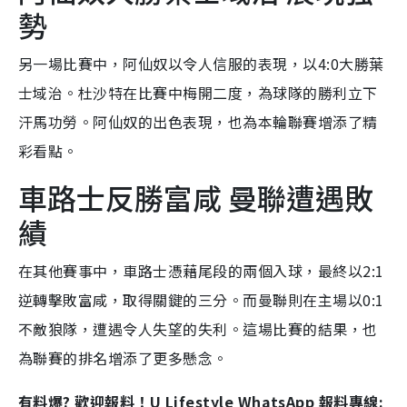
勢
另一場比賽中，阿仙奴以令人信服的表現，以4:0大勝葉
士域治。杜沙特在比賽中梅開二度，為球隊的勝利立下
汗馬功勞。阿仙奴的出色表現，也為本輪聯賽增添了精
彩看點。
車路士反勝富咸 曼聯遭遇敗
績
在其他賽事中，車路士憑藉尾段的兩個入球，最終以2:1
逆轉擊敗富咸，取得關鍵的三分。而曼聯則在主場以0:1
不敵狼隊，遭遇令人失望的失利。這場比賽的結果，也
為聯賽的排名增添了更多懸念。
有料爆? 歡迎報料！U Lifestyle WhatsApp 報料專線: