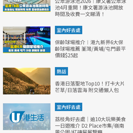
公眾游泳池2026︱康文署公眾泳
池4月重開！康文署游泳池開放
時間及收費一文睇清！
室內好去處
保齡球場推介︱港九新界6大保
齡球場推薦 荃灣/黃埔/屯門最平
價錢$25起
熱話
香港日落聖地Top10！打卡大片
芒草/日落雲海 附交通懶人包
室內好去處
荔枝角好去處｜逾10大玩樂美食
一日遊推介 D2 Place市集/嶺南
風公園/紅磚屋展覽廳