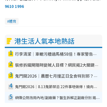
9610 1996
體育
港生活人氣本地熱話
1
行李清潔｜車轆污糟過馬桶58倍！專家警告忌用酒精抹 教1招免污手除菌
2
裝修拆鐵閘隨時變賊人目標？網民揭2大關鍵用途：裝新式等於白裝？附新舊鐵閘分別
3
鬼門開2026｜農曆七月撞正日全食特別邪？專家警告切忌做一事！揭4大禁忌+2招保平安
4
鬼門開2026｜8.13鬼節禁忌 22件事唔做得！燒肉、刺身要少食？半夜勿吹口哨/打呢個電話
5
網傳公院改用內地/副廠藥？醫生拆解正副廠分別 揭4類人換藥隨時出事