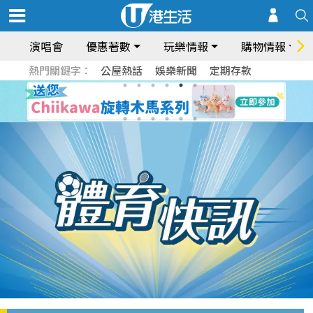
演唱會
優惠著數
玩樂情報
購物情報
熱門關鍵字：
公屋熱話
娛樂新聞
定期存款