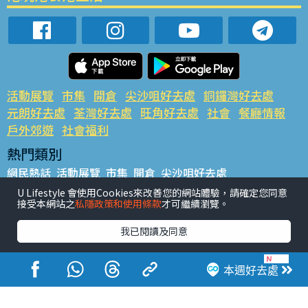
活動展覽
市集
開倉
尖沙咀好去處
銅鑼灣好去處
元朗好去處
荃灣好去處
旺角好去處
社會
餐廳情報
戶外郊遊
社會福利
熱門類別
網民熱話
活動展覽
市集
開倉
尖沙咀好去處
銅鑼灣好去處
元朗好去處
荃灣好去處
旺角好去處
社會
U Lifestyle 會使用Cookies來改善您的網站體驗，請確定您同意
接受本網站之
私隱政策和使用條款
才可繼續瀏覽。
餐廳情報
戶外郊遊
熱門標籤
我已閱讀及同意
#UGO搵好去處
#人氣活動推介
#美食社群熱話
#親子玩樂好去處
#ULifestyle應用程式
#限時搶
本週好去處
#UJetso禮物放送
#ULifestyle商戶中心
#著數
#網絡熱話