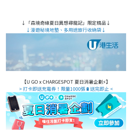
↓「森境奇緣夏日異想尋龍記」限定精品↓
↓漫遊秘境地墊、多用途旅行收納袋↓
【U GO x CHARGESPOT 夏日消暑企劃⚡】
> 打卡即送充電券！限量1000張🔋送完即止 <